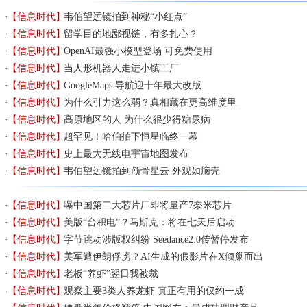
【信息时代】
韦伯望远镜拍到神秘“小红点”
【信息时代】
留学目的地鄙视链，有多扎心？
【信息时代】
OpenAI最强小模型登场 可免费使用
【信息时代】
当人形机器人走进小镇工厂
【信息时代】
GoogleMaps 导航迎十年最大改版
【信息时代】
为什么引力这么弱？真相藏在更高维度里
【信息时代】
高原地区的人 为什么很少得糖尿病
【信息时代】
超罕见！哈伯拍下恒星临终一幕
【信息时代】
史上最大无线电宇宙地图发布
【信息时代】
韦伯望远镜拍到颅骨星云 外观如脑壳
【信息时代】
曝中国第二大芯片厂即将量产7奈米芯片
【信息时代】
美版“台积电”？马斯克：将在七天后启动
【信息时代】
字节跳动涉版权纠纷 Seedance2.0传暂停发布
【信息时代】
美军遭伊朗俘虏？AI生成的假影片在X倾巢而出
【信息时代】
老板“养虾”翌日我被裁
【信息时代】
观察主要3类人养龙虾 真正有用的仅约一成