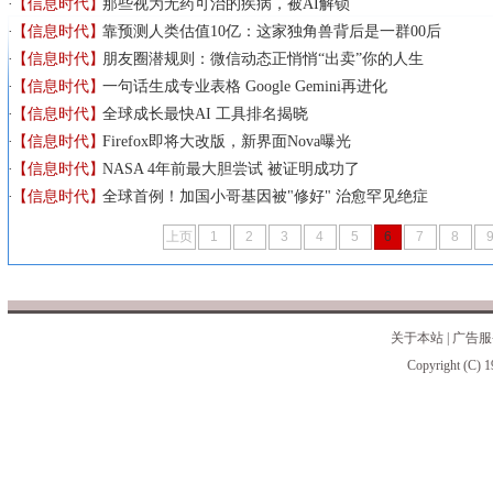
【信息时代】
那些视为无药可治的疾病，被AI解锁
【信息时代】
靠预测人类估值10亿：这家独角兽背后是一群00后
【信息时代】
朋友圈潜规则：微信动态正悄悄“出卖”你的人生
【信息时代】
一句话生成专业表格 Google Gemini再进化
【信息时代】
全球成长最快AI 工具排名揭晓
【信息时代】
Firefox即将大改版，新界面Nova曝光
【信息时代】
NASA 4年前最大胆尝试 被证明成功了
【信息时代】
全球首例！加国小哥基因被"修好" 治愈罕见绝症
上页
1
2
3
4
5
6
7
8
关于本站
|
广告服
Copyright (C) 1