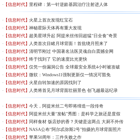
【信息时代】
里程碑：第一针逆龄基因治疗注射进人体
【信息时代】
火星上首次发现红宝石
【信息时代】
神秘星际天体再有重大发现
【信息时代】
超美星球升起 阿提米丝传回超猛“日全食”奇景
【信息时代】
人类首次目睹月球背面！首批绕月照来了
【信息时代】
清明节刚过 中国著名法医灵魂自白震撼全网
【信息时代】
终于找到了 它的速度比光更快
【信息时代】
仅凭一份漏洞公告 全球最安全系统4小时被攻破
【信息时代】
微软：Windows11强制更新仅一情况可豁免
【信息时代】
火星自转加速的原因找到了
【信息时代】
人类将首见月球背面壮丽景色 创飞越最远纪录
【信息时代】
今天，阿提米丝二号即将缔造一段传奇
【信息时代】
阿提米丝大量“发帖”秀图：是科学之旅还是度假
【信息时代】
同样食材 饭店炒的香？关键是这两点 大厨不外传
【信息时代】
NASA公布“阿尔忒弥斯2号”拍摄的月球背面照片
【信息时代】
苹果50周年：三件失败之作