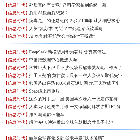
【信息时代】
死后真的有灵魂吗? 科学家拍到临终一幕
【信息时代】
愈用AI反而愈悲观？
【信息时代】
病毒是活的还是死的？吵了100年 让人细思极恐
【信息时代】
人脑“复苏术”将近？生死边界或被重写
【信息时代】
AI 智能体开始学会“撒谎”“不听话”
【信息时代】
DeepSeek 新模型用华为芯片 舍弃英伟达
【信息时代】
中国把数据中心搬进大海
【信息时代】
科技巨头下狠手 不少人凌晨醒来就发现工作没了
【信息时代】
打工人别怕 黄仁勋：只有一种人会被AI取代失业
【信息时代】
韩国造出穿透100米岩石通信网 地下失联成历史
【信息时代】
SpaceX上市倒数
【信息时代】
这次的对手是中国 美国再次卷入一场宏伟竞赛
【信息时代】
人类为何还要去月球 一文读懂阿耳忒弥斯II任务
【信息时代】
用AI写道歉信翻车
【信息时代】
瞬时充电 澳洲推出全球首款概念性量子电池
【信息时代】
砸崩全球存储股后 谷歌再发“技术澄清”