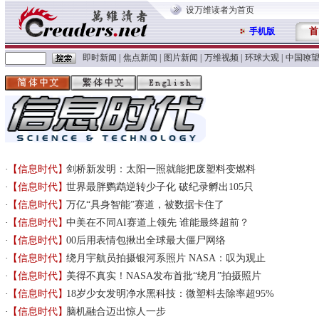
设万维读者为首页
首
手机版
即时新闻
|
焦点新闻
|
图片新闻
|
万维视频
|
环球大观
|
中国嘹
【信息时代】
剑桥新发明：太阳一照就能把废塑料变燃料
【信息时代】
世界最胖鹦鹉逆转少子化 破纪录孵出105只
【信息时代】
万亿“具身智能”赛道，被数据卡住了
【信息时代】
中美在不同AI赛道上领先 谁能最终超前？
【信息时代】
00后用表情包揪出全球最大僵尸网络
【信息时代】
绕月宇航员拍摄银河系照片 NASA：叹为观止
【信息时代】
美得不真实！NASA发布首批“绕月”拍摄照片
【信息时代】
18岁少女发明净水黑科技：微塑料去除率超95%
【信息时代】
脑机融合迈出惊人一步