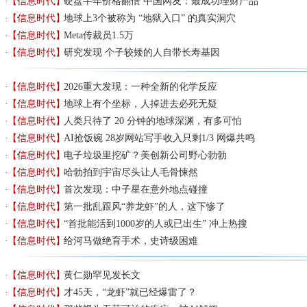
【信息时代】
硬盘半年价格翻倍 中国网友：最成功理财产品
【信息时代】
地球上3个被称为 “地狱入口” 的真实洞穴
【信息时代】
Meta传裁员1.5万
【信息时代】
研究发现 个子较矮的人自带长寿基因
【信息时代】
2026重大发现：一种全新的化学反应
【信息时代】
地球上有个坐标，人掉进去必死无疑
【信息时代】
人类只待了 20 分钟的地球深渊，有多可怕
【信息时代】
AI抢饭碗 28岁网站写手收入只剩1/3 网爆共鸣
【信息时代】
电子垃圾里挖矿？美创新公司野心勃勃
【信息时代】
哈勃拍到宇宙尽头让人毛骨悚然
【信息时代】
首次发现：中子星在意外地点碰撞
【信息时代】
第一批乱跟风“养龙虾”的人，这下惨了
【信息时代】
“首批能活到1000岁的人或已出生” 冲上热搜
【信息时代】
给河马做绝育手术，史诗级困难
【信息时代】
黄仁勋罕见发长文
【信息时代】
才45天，“龙虾”就已经爆雷了？