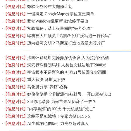
【信息时代】
微软突然公布大翻修计划
【信息时代】
一键搞定 GoogleMaps分享位置更简单
【信息时代】
受够Windows乱更新 微软终于要改
【信息时代】
实验揭秘，踏上火星前的“头号公敌”
【信息时代】
曝科技大厂顶尖工程师3个月“没写过一行代码”
【信息时代】
迈向银河文明？马斯克打造地表最大芯片厂
【信息时代】
法国怀疑马斯克操弄深伪争议 人为拉抬X估值
【信息时代】
洞穴界珠穆朗玛峰 人类首次触达地下2000米
【信息时代】
宇宙根本不是彩色的 神舟21号传回真实画面
【信息时代】
重大裁决 马斯克吞败
【信息时代】
马化腾分享“养虾”心得
【信息时代】
她偷偷复播 全副武装怕被封号 一开口就被认出
【信息时代】
Siri原地踏步 为何苹果AI仍赚了一票？
【信息时代】
“内存暴涨”的100天 千元机被迫“死亡”
【信息时代】
这绝不是AI滤镜！专家力挺DLSS 5
【信息时代】
AI生成的色图吸引力竟然超过真人