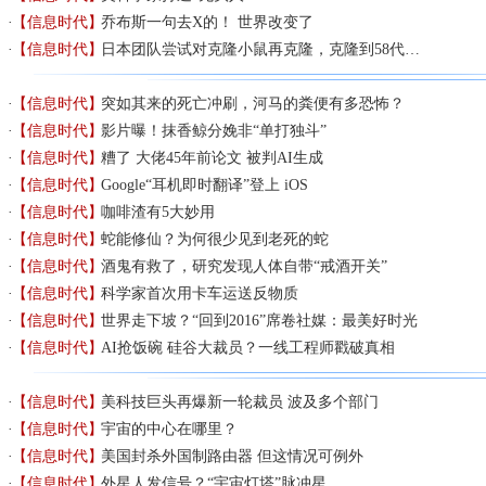
【信息时代】
乔布斯一句去X的！ 世界改变了
【信息时代】
日本团队尝试对克隆小鼠再克隆，克隆到58代…
【信息时代】
突如其来的死亡冲刷，河马的粪便有多恐怖？
【信息时代】
影片曝！抹香鲸分娩非“单打独斗”
【信息时代】
糟了 大佬45年前论文 被判AI生成
【信息时代】
Google“耳机即时翻译”登上 iOS
【信息时代】
咖啡渣有5大妙用
【信息时代】
蛇能修仙？为何很少见到老死的蛇
【信息时代】
酒鬼有救了，研究发现人体自带“戒酒开关”
【信息时代】
科学家首次用卡车运送反物质
【信息时代】
世界走下坡？“回到2016”席卷社媒：最美好时光
【信息时代】
AI抢饭碗 硅谷大裁员？一线工程师戳破真相
【信息时代】
美科技巨头再爆新一轮裁员 波及多个部门
【信息时代】
宇宙的中心在哪里？
【信息时代】
美国封杀外国制路由器 但这情况可例外
【信息时代】
外星人发信号？“宇宙灯塔”脉冲星