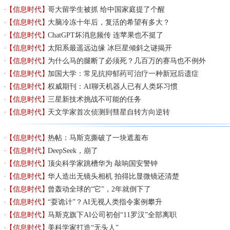
【信息时代】
哥大留学生被抓 给中国家庭提了个醒
【信息时代】
大脑冷冻十年后，复活的希望有多大？
【信息时代】
ChatGPT坏消息频传 连苹果也不挺了
【信息时代】
太阳系最遥远边缘 冰巨星倾斜之谜揭开
【信息时代】
为什么马的腿断了必须死？几百万的赛马也不例外
【信息时代】
加国大学：常见抗抑郁药可治疗一种新冠后遗症
【信息时代】
权威期刊：AI聊天机器人已有人类坏习惯
【信息时代】
三星新技术挑战不可能的任务
【信息时代】
天文学家首次侦测到彗星自转方向逆转
【信息时代】
热帖：马斯克撕破了一块遮羞布
【信息时代】
DeepSeek，崩了
【信息时代】
顶尖科学家跳槽华为 敲响国安警钟
【信息时代】
华人造出无镜头相机 拍得比显微镜还清楚
【信息时代】
曾轰动全球的“它”，2年就倒下了
【信息时代】
“耍诡计”？AI无视人类指令案例攀升
【信息时代】
马斯克旗下AI公司初创“11罗汉”全部离职
【信息时代】
美科学家打造“无头人”