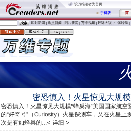
设万维读者为首页
首
手机版
即时新闻
焦点新闻
图片新闻
万维视频
环球大观
中国嘹望
|
|
|
|
|
|
密恐慎入！火星惊见大规模“
密恐慎入！火星惊见大规模“蜂巢海”美国国家航空暨
的“好奇号”（Curiosity）火星探测车，又在火
次是有如蜂巢的...< 详细 >