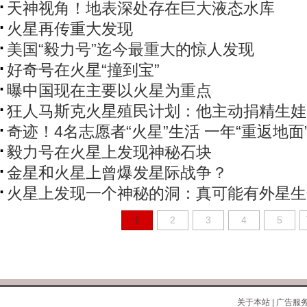
天神视角！地表深处存在巨大液态水库
火星再传重大发现
美国“毅力号”迄今最重大的惊人发现
好奇号在火星“撞到宝”
曝中国现在主要以火星为重点
狂人马斯克火星殖民计划：他主动捐精生娃
奇迹！4名志愿者“火星”生活 一年“重返地面
毅力号在火星上发现神秘石块
金星和火星上曾爆发星际战争？
火星上发现一个神秘的洞：真可能有外星生
1
2
3
4
5
关于本站
|
广告服