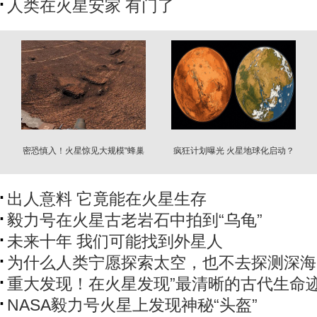
人类在火星安家 有门了
密恐慎入！火星惊见大规模“蜂巢
疯狂计划曝光 火星地球化启动？
海”
出人意料 它竟能在火星生存
毅力号在火星古老岩石中拍到“乌龟”
未来十年 我们可能找到外星人
为什么人类宁愿探索太空，也不去探测深海
重大发现！在火星发现”最清晰的古代生命迹
NASA毅力号火星上发现神秘“头盔”