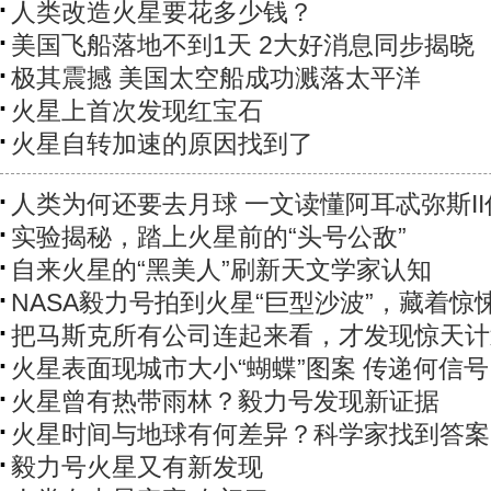
人类改造火星要花多少钱？
美国飞船落地不到1天 2大好消息同步揭晓
极其震撼 美国太空船成功溅落太平洋
火星上首次发现红宝石
火星自转加速的原因找到了
人类为何还要去月球 一文读懂阿耳忒弥斯II
实验揭秘，踏上火星前的“头号公敌”
自来火星的“黑美人”刷新天文学家认知
NASA毅力号拍到火星“巨型沙波”，藏着惊
把马斯克所有公司连起来看，才发现惊天计
火星表面现城市大小“蝴蝶”图案 传递何信号
火星曾有热带雨林？毅力号发现新证据
火星时间与地球有何差异？科学家找到答案
毅力号火星又有新发现