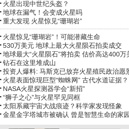
火星出现中世纪头盔？
地球在漏气！会变成火星吗
重大发现 火星惊见“珊瑚岩”
火星惊见“珊瑚岩”！可能潜藏生命
530万美元 地球上最大火星陨石拍卖成交
地球最大“火星陨石”将拍卖 估价高达400万
钻石在这里堆成山
投资人爆料: 马斯克已放弃火星殖民政治愿
火星表面惊现巨型“蜘蛛网” 古代水道证据？
NASA火星探测器学会“新招”
“狮子之心”与火星罕见同框
太阳系藏宇宙大战痕迹？科学家发现怪象
金星金字塔城市被确认 曾是智慧生命的家