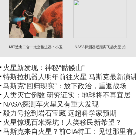
MIT造出二合一太空推进器：小卫
NASA探测器近距离飞越火星 拍
星有望奔赴火星
下惊人照片
火星新发现：神秘“骷髅山”
特斯拉机器人明年前往火星 马斯克最新演
马斯克“回归现实”：放下政治，重返战场
人类灭亡倒数 研究证实：地球将不再宜居
NASA探测车火星又有重大发现
毅力号挖到岩石宝藏 远超科学家预期
火星惊现百米深坑！人类移民新希望？
马斯克来自火星？前CIA特工：见过那里有