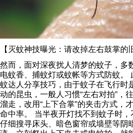
【灭蚊神技曝光：请改掉左右鼓掌的
然而，面对深夜扰人清梦的蚊子，多
电蚊香、捕蚊灯或蚊帐等方式防蚊。 
蚊达人分享技巧，由于蚊子在飞行时是
动的昆虫，一般人习惯“左右对拍”，
溜走，改用“上下合掌”的夹击方式，
命中率。 当半夜开灯找不到蚊子时，
仔细搜寻床头、暗色窗帘或墙壁等阴