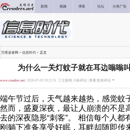
新闻
视频
博客
论坛
分类广告
万维读者网
>
信息时代
> 正文
为什么一关灯蚊子就在耳边嗡嗡叫
www.creaders.net
| 2026-07-03 19:21:51 三立新闻 |
0
条评论 |
查看/发表评论
端午节过后，天气越来越热，感觉蚊
然而，盛夏深夜，最让人崩溃的不是
去的深夜隐形“刺客”。 相信每个人
刚躺下准备享受好眠，耳畔却随即传