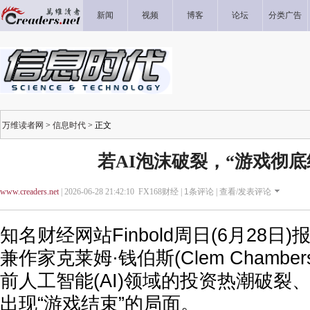
新闻
视频
博客
论坛
分类广告
万维读者网
>
信息时代
> 正文
若AI泡沫破裂，“游戏彻底
www.creaders.net
| 2026-06-28 21:42:10 FX168财经 |
1
条评论 |
查看/发表评论
知名财经网站Finbold周日(6月28
兼作家克莱姆·钱伯斯(Clem Chamb
前人工智能(AI)领域的投资热潮破裂
出现“游戏结束”的局面。