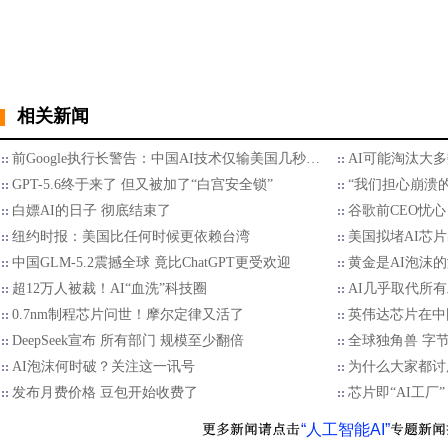
相关新闻
前Google执行长警告：中国AI技术仅输美国几秒…
AI可能淘汰大多
GPT-5.6终于来了 但又被加了“白宫安全锁”
“我们担心崩溃
白嫖AI的日子 彻底结束了
谷歌前CEO忧心
纽约时报：美国比任何时候更依赖台湾
美国拟堵AI芯
中国GLM-5.2震撼全球 竟比ChatGPT更受欢迎
黄金是AI泡沫
超12万人被裁！AI“血洗”科技圈
AI几乎取代所
0.7nm制程芯片问世！摩尔定律又活了
英伟达芯片在中
DeepSeek宣布 所有部门 规模至少翻倍
全球独角兽 字
AI泡沫何时破？关注这一讯号
为什么大家都讨
发布月费价格 豆包开始收费了
芯片即“AI工厂
“人工智能AI”