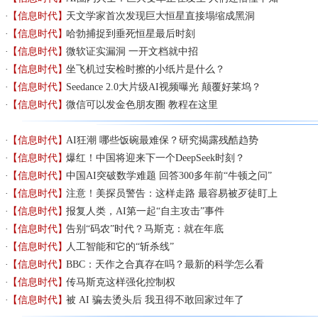
【信息时代】
天文学家首次发现巨大恒星直接塌缩成黑洞
【信息时代】
哈勃捕捉到垂死恒星最后时刻
【信息时代】
微软证实漏洞 一开文档就中招
【信息时代】
坐飞机过安检时擦的小纸片是什么？
【信息时代】
Seedance 2.0大片级AI视频曝光 颠覆好莱坞？
【信息时代】
微信可以发金色朋友圈 教程在这里
【信息时代】
AI狂潮 哪些饭碗最难保？研究揭露残酷趋势
【信息时代】
爆红！中国将迎来下一个DeepSeek时刻？
【信息时代】
中国AI突破数学难题 回答300多年前“牛顿之问”
【信息时代】
注意！美探员警告：这样走路 最容易被歹徒盯上
【信息时代】
报复人类，AI第一起“自主攻击”事件
【信息时代】
告别“码农”时代？马斯克：就在年底
【信息时代】
人工智能和它的“斩杀线”
【信息时代】
BBC：天作之合真存在吗？最新的科学怎么看
【信息时代】
传马斯克这样强化控制权
【信息时代】
被 AI 骗去烫头后 我丑得不敢回家过年了