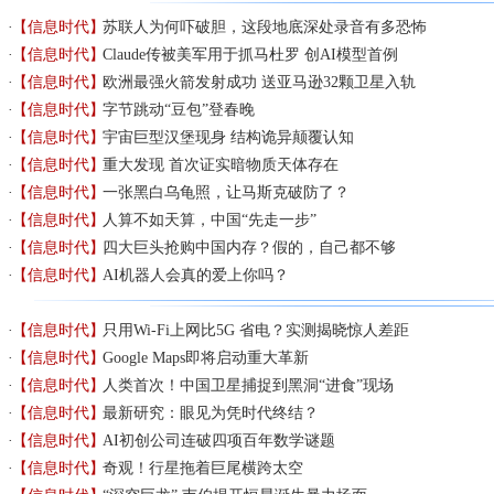
【信息时代】
苏联人为何吓破胆，这段地底深处录音有多恐怖
【信息时代】
Claude传被美军用于抓马杜罗 创AI模型首例
【信息时代】
欧洲最强火箭发射成功 送亚马逊32颗卫星入轨
【信息时代】
字节跳动“豆包”登春晚
【信息时代】
宇宙巨型汉堡现身 结构诡异颠覆认知
【信息时代】
​重大发现 首次证实暗物质天体存在
【信息时代】
一张黑白乌龟照，让马斯克破防了？
【信息时代】
人算不如天算，中国“先走一步”
【信息时代】
四大巨头抢购中国内存？假的，自己都不够
【信息时代】
AI机器人会真的爱上你吗？
【信息时代】
只用Wi-Fi上网比5G 省电？实测揭晓惊人差距
【信息时代】
Google Maps即将启动重大革新
【信息时代】
人类首次！中国卫星捕捉到黑洞“进食”现场
【信息时代】
最新研究：眼见为凭时代终结？
【信息时代】
AI初创公司连破四项百年数学谜题
【信息时代】
奇观！行星拖着巨尾横跨太空