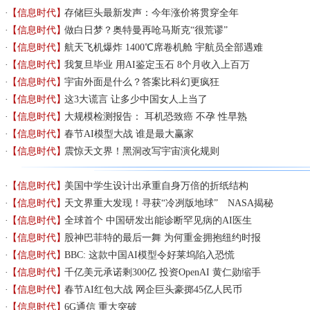
【信息时代】
存储巨头最新发声：今年涨价将贯穿全年
【信息时代】
做白日梦？奥特曼再呛马斯克“很荒谬”
【信息时代】
航天飞机爆炸 1400℃席卷机舱 宇航员全部遇难
【信息时代】
我复旦毕业 用AI鉴定玉石 8个月收入上百万
【信息时代】
宇宙外面是什么？答案比科幻更疯狂
【信息时代】
这3大谎言 让多少中国女人上当了
【信息时代】
大规模检测报告： 耳机恐致癌 不孕 性早熟
【信息时代】
春节AI模型大战 谁是最大赢家
【信息时代】
震惊天文界！黑洞改写宇宙演化规则
【信息时代】
美国中学生设计出承重自身万倍的折纸结构
【信息时代】
天文界重大发现！寻获“冷冽版地球” NASA揭秘
【信息时代】
全球首个 中国研发出能诊断罕见病的AI医生
【信息时代】
股神巴菲特的最后一舞 为何重金拥抱纽约时报
【信息时代】
BBC: 这款中国AI模型令好莱坞陷入恐慌
【信息时代】
千亿美元承诺剩300亿 投资OpenAI 黄仁勋缩手
【信息时代】
春节AI红包大战 网企巨头豪掷45亿人民币
【信息时代】
6G通信 重大突破