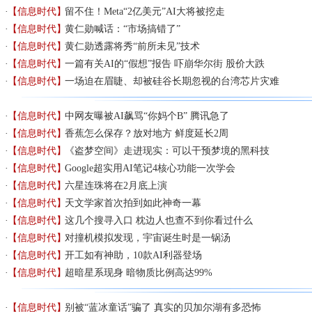
【信息时代】
留不住！Meta“2亿美元”AI大将被挖走
【信息时代】
黄仁勋喊话：“市场搞错了”
【信息时代】
黄仁勋透露将秀“前所未见”技术
【信息时代】
一篇有关AI的“假想”报告 吓崩华尔街 股价大跌
【信息时代】
一场迫在眉睫、却被硅谷长期忽视的台湾芯片灾难
【信息时代】
中网友曝被AI飙骂“你妈个B” 腾讯急了
【信息时代】
香蕉怎么保存？放对地方 鲜度延长2周
【信息时代】
《盗梦空间》走进现实：可以干预梦境的黑科技
【信息时代】
Google超实用AI笔记4核心功能一次学会
【信息时代】
六星连珠将在2月底上演
【信息时代】
天文学家首次拍到如此神奇一幕
【信息时代】
这几个搜寻入口 枕边人也查不到你看过什么
【信息时代】
对撞机模拟发现，宇宙诞生时是一锅汤
【信息时代】
开工如有神助，10款AI利器登场
【信息时代】
超暗星系现身 暗物质比例高达99%
【信息时代】
别被“蓝冰童话”骗了 真实的贝加尔湖有多恐怖