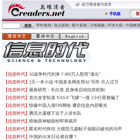
设万维读者为首页
首
手机版
即时新闻
|
焦点新闻
|
图片新闻
|
万维视频
|
环球大观
|
中国嘹
【信息时代】
AI战争时代到来？400万人怒而“退出”
【信息时代】
2天一本小说 中国多名网友用AI 写作 月入过万
【信息时代】
最新研究：长白发 是身体启动抗癌机制
【信息时代】
首次改变轨道 NASA“飞镖”一撞 2小行星都偏了
【信息时代】
惊爆中国入侵FBI网络 遭窃信息内容曝光
【信息时代】
腾讯大厦楼下近千人排长队
【信息时代】
暗物质神秘面纱即将揭开
【信息时代】
匿名时代终结 大模型几篇帖子就能识破你的马甲
【信息时代】
中国的AI末日论者在哪？