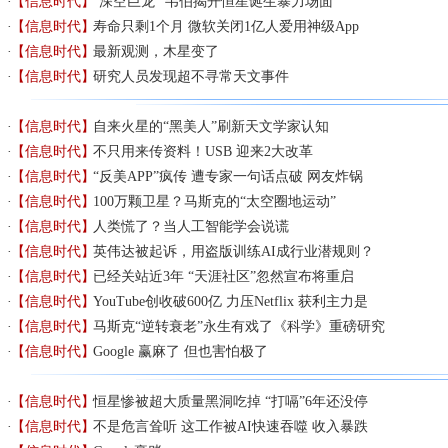
【信息时代】
“深空巨龙” 韦伯揭开恒星诞生暴力场面
【信息时代】
寿命只剩1个月 微软关闭1亿人爱用神级App
【信息时代】
最新观测，木星变了
【信息时代】
研究人员发现超不寻常天文事件
【信息时代】
自来火星的“黑美人”刷新天文学家认知
【信息时代】
不只用来传资料！USB 迎来2大改革
【信息时代】
“反美APP”疯传 遭专家一句话点破 网友炸锅
【信息时代】
100万颗卫星？马斯克的“太空圈地运动”
【信息时代】
人类慌了？当人工智能学会说谎
【信息时代】
英伟达被起诉，用盗版训练AI成行业潜规则？
【信息时代】
已经关站近3年 “天涯社区”忽然宣布将重启
【信息时代】
YouTube创收破600亿 力压Netflix 获利主力是
【信息时代】
马斯克“逆转衰老”永生有戏了《科学》重磅研究
【信息时代】
Google 赢麻了 但也害怕极了
【信息时代】
恒星惨被超大质量黑洞吃掉 “打嗝”6年还没停
【信息时代】
不是危言耸听 这工作被AI快速吞噬 收入暴跌