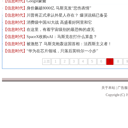
【信息时代】
Google豪赌
【信息时代】
身价飙破8000亿 马斯克发“悲伤表情”
【信息时代】
川普将正式承认外星人存在？ 爆演说稿已备妥
【信息时代】
消费级中国AI大战 高盛看好阿里和它
【信息时代】
在这里，有着宇宙级别的最恐怖的虚无
【信息时代】
SpaceX收购xAI：马斯克在打什么算盘？
【信息时代】
被激怒了 马斯克炮轰这国首相：法西斯主义者！
【信息时代】
“华为在芯片领域，只落后英特尔一小步”
上页
1
2
3
4
5
6
7
8
关于本站
|
广告服
Copyright (C) 1