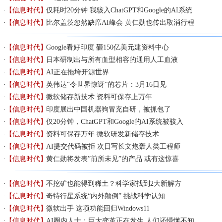
【信息时代】
仅耗时20分钟 我骇入ChatGPT和Google的AI系统
【信息时代】
比尔盖茨忽然缺席AI峰会 黄仁勋也传出取消行程
【信息时代】
Google看好印度 砸150亿美元建资料中心
【信息时代】
日本研制出与所有血型相容的通用人工血液
【信息时代】
AI正在拖垮开源世界
【信息时代】
英伟达“令世界惊讶”的芯片：3月16日见
【信息时代】
微软储存新技术 资料可保存上万年
【信息时代】
印度展出中国机器狗冒充自研，被抓包了
【信息时代】
仅20分钟，ChatGPT和Google的AI系统被骇入
【信息时代】
资料可保存万年 微软研发新储存技术
【信息时代】
AI提交代码被拒 次日写长文炮轰人类工程师
【信息时代】
黄仁勋将发表”前所未见”的产品 或有这惊喜
【信息时代】
不挖矿也能得到稀土？科学家找到2大新解方
【信息时代】
奇特行星系统“内外颠倒” 挑战科学认知
【信息时代】
微软出手 这项功能回归Windows11
【信息时代】
AI圈内人士：巨大变革正在发生 人们还懵懂不知