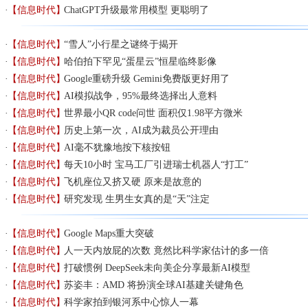
【信息时代】
ChatGPT升级最常用模型 更聪明了
【信息时代】
“雪人”小行星之谜终于揭开
【信息时代】
哈伯拍下罕见“蛋星云”恒星临终影像
【信息时代】
Google重磅升级 Gemini免费版更好用了
【信息时代】
AI模拟战争，95%最终选择出人意料
【信息时代】
世界最小QR code问世 面积仅1.98平方微米
【信息时代】
历史上第一次，AI成为裁员公开理由
【信息时代】
AI毫不犹豫地按下核按钮
【信息时代】
每天10小时 宝马工厂引进瑞士机器人“打工”
【信息时代】
飞机座位又挤又硬 原来是故意的
【信息时代】
研究发现 生男生女真的是“天”注定
【信息时代】
Google Maps重大突破
【信息时代】
人一天内放屁的次数 竟然比科学家估计的多一倍
【信息时代】
打破惯例 DeepSeek未向美企分享最新AI模型
【信息时代】
苏姿丰：AMD 将扮演全球AI基建关键角色
【信息时代】
科学家拍到银河系中心惊人一幕