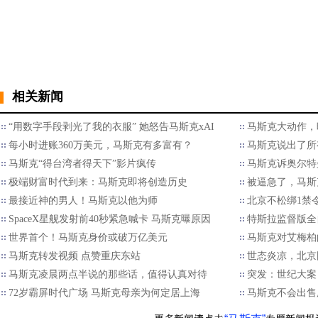
相关新闻
“用数字手段剥光了我的衣服” 她怒告马斯克xAI
马斯克大动作，
每小时进账360万美元，马斯克有多富有？
马斯克说出了所
马斯克“得台湾者得天下”影片疯传
马斯克诉奥尔特
极端财富时代到来：马斯克即将创造历史
被逼急了，马斯
最接近神的男人！马斯克以他为师
北京不松绑1禁
SpaceX星舰发射前40秒紧急喊卡 马斯克曝原因
特斯拉监督版全
世界首个！马斯克身价或破万亿美元
马斯克对艾梅柏的
马斯克转发视频 点赞重庆东站
世态炎凉，北京
马斯克凌晨两点半说的那些话，值得认真对待
突发：世纪大案
72岁霸屏时代广场 马斯克母亲为何定居上海
马斯克不会出售所