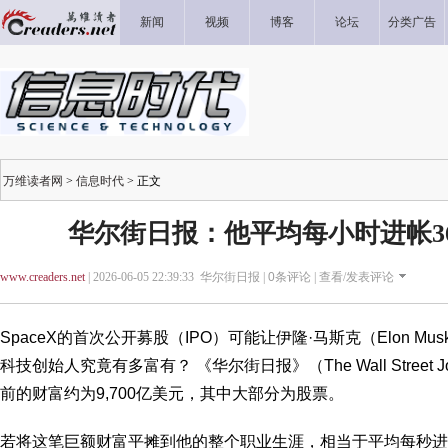
新闻
视频
博客
论坛
分类广告
万维读者网
>
信息时代
> 正文
华尔街日报：他平均每小时进帐36
www.creaders.net
| 2026-06-05 22:39:33 华尔街日报 |
0
条评论 |
查看/发表评论
SpaceX的首次公开募股（IPO）可能让伊隆·马斯克（Elon M
科技创始人究竟有多富有？ 《华尔街日报》（The Wall Street
前的财富约为9,700亿美元，其中大部分为股票。
若将这笔巨额财富平摊到他的整个职业生涯，相当于平均每秒进帐