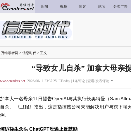
新闻
视频
博客
论坛
分类广告
万维读者网
>
信息时代
> 正文
“导致女儿自杀” 加拿大母亲提告
www.creaders.net
| 2026-06-11 23:37:25 ETtoday |
1
条评论 |
查看/发表评论
加拿大一名母亲11日提告OpenAI与其执行长奥特曼（Sam Altm
自杀。 《卫报》指出，这是指控该公司未能解决用户与旗下聊
例。
倾诉轻生念头 ChatGPT没遏止反鼓励