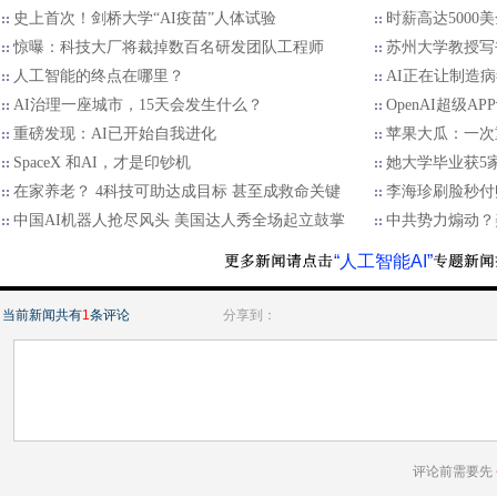
史上首次！剑桥大学“AI疫苗”人体试验
时薪高达5000
惊曝：科技大厂将裁掉数百名研发团队工程师
苏州大学教授写书
人工智能的终点在哪里？
AI正在让制造
AI治理一座城市，15天会发生什么？
OpenAI超级A
重磅发现：AI已开始自我进化
苹果大瓜：一次
SpaceX 和AI，才是印钞机
她大学毕业获5家
在家养老？ 4科技可助达成目标 甚至成救命关键
李海珍刷脸秒付
中国AI机器人抢尽风头 美国达人秀全场起立鼓掌
中共势力煽动？
“人工智能AI”
当前新闻共有
1
条评论
分享到：
评论前需要先