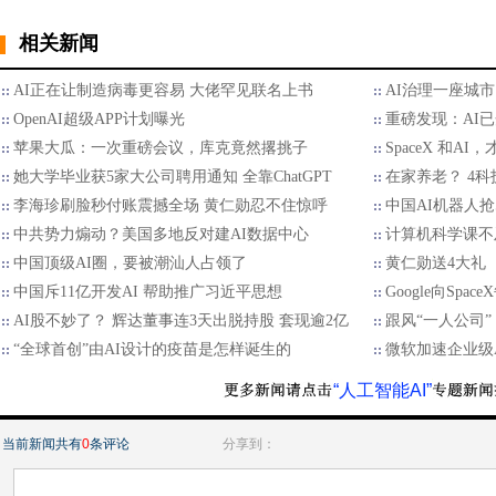
相关新闻
AI正在让制造病毒更容易 大佬罕见联名上书
AI治理一座城市
OpenAI超级APP计划曝光
重磅发现：AI
苹果大瓜：一次重磅会议，库克竟然撂挑子
SpaceX 和AI
她大学毕业获5家大公司聘用通知 全靠ChatGPT
在家养老？ 4
李海珍刷脸秒付账震撼全场 黄仁勋忍不住惊呼
中国AI机器人
中共势力煽动？美国多地反对建AI数据中心
计算机科学课不
中国顶级AI圈，要被潮汕人占领了
黄仁勋送4大礼
中国斥11亿开发AI 帮助推广习近平思想
Google向Spa
AI股不妙了？ 辉达董事连3天出脱持股 套现逾2亿
跟风“一人公司
“全球首创”由AI设计的疫苗是怎样诞生的
微软加速企业级
“人工智能AI”
当前新闻共有
0
条评论
分享到：