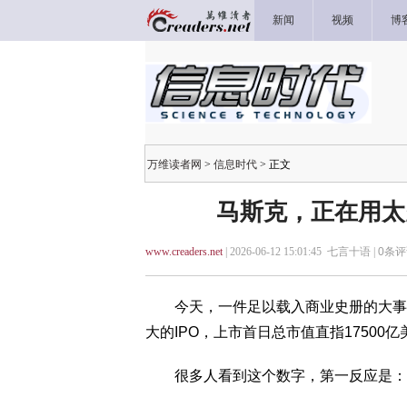
新闻
视频
博
万维读者网
>
信息时代
> 正文
马斯克，正在用太
www.creaders.net
| 2026-06-12 15:01:45 七言十语 |
0
条评
今天，一件足以载入商业史册的大事发生
大的IPO，上市首日总市值直指17500亿
很多人看到这个数字，第一反应是：