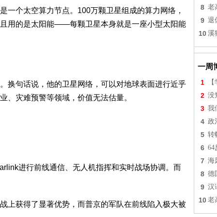
8
老
一个太空算力节点。100万颗卫星组成的算力网络，
9
退
且用的是太阳能——每颗卫星本身就是一座小型太阳能
10
溪
一周
1
【
换句话说，他的卫星网络，可以对地球表面进行近乎
2
没
业、灾难预警等领域，价值无法估量。
3
我
4
政
5
转
6
6
7
海
link进行前线通信、无人机指挥和实时战场协调。而
8
德
9
汉
10
老
上获得了显著优势，而普京的军队在前线陷入极大被