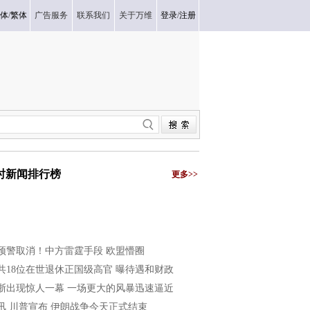
体
/
繁体
广告服务
联系我们
关于万维
登录
/
注册
小时新闻排行榜
更多>>
预警取消！中方雷霆手段 欧盟懵圈
共18位在世退休正国级高官 曝待遇和财政
浙出现惊人一幕 一场更大的风暴迅速逼近
讯 川普宣布 伊朗战争今天正式结束