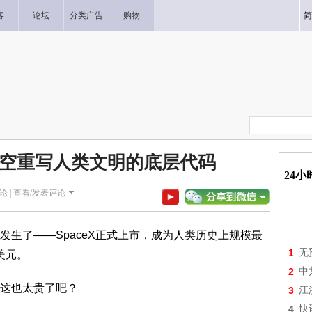
客
论坛
分类广告
购物
简
空重写人类文明的底层代码
24
论 |
查看/发表评论
了——SpaceX正式上市，成为人类历史上规模最
1
无
美元。
2
中
这也太贵了吧？
3
江
4
快