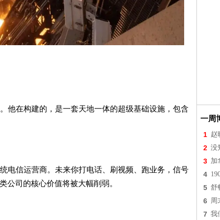
他在构建的，是一套天地一体的超级基础设施，包含
一周
1
赵
2
没
3
加
电信运营商。未来你打电话、刷视频、跑业务，信号
4
1
电信这类公司的核心价值将被大幅削弱。
5
舒
6
周
7
我