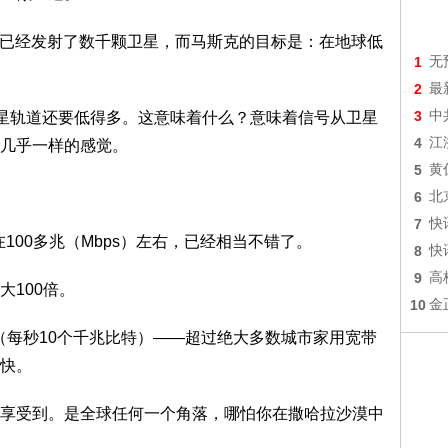
nk）已经发射了数千颗卫星，而马斯克的目标是：在地球低
1
无
2
最
3
中
星轨道还要低得多。这意味着什么？意味着信号从卫星
4
江
几乎一样的感觉。
5
黄
6
北
7
快
在100多兆（Mbps）左右，已经相当不错了。
8
快
9
高
100倍。
10
金
s（每秒10个千兆比特）——超过绝大多数城市家用宽带
快。
受到。是全球任何一个角落，哪怕你在撒哈拉沙漠中