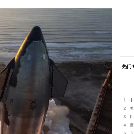
热门
1
中
2
美
3
川
4
世
5
万