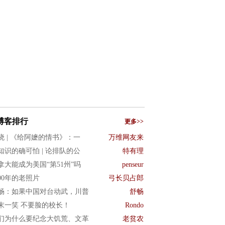
博客排行
更多>>
晓 | 《给阿嬷的情书》：一
万维网友来
知识的确可怕 | 论排队的公
特有理
拿大能成为美国“第51州”吗
penseur
900年的老照片
弓长贝占郎
畅：如果中国对台动武，川普
舒畅
末一笑 不要脸的校长！
Rondo
们为什么要纪念大饥荒、文革
老贫农