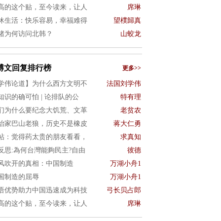
高的这个贴，至今读来，让人
席琳
休生活：快乐容易，幸福难得
望樸歸真
猪为何访问北韩？
山蛟龙
博文回复排行榜
更多>>
学伟论道】为什么西方文明不
法国刘学伟
知识的确可怕 | 论排队的公
特有理
们为什么要纪念大饥荒、文革
老贫农
治家巴山老狼，历史不是橡皮
蒋大仁勇
帖：觉得药太贵的朋友看看，
求真知
4反思:為何台灣能夠民主?自由
彼德
风吹开的真相：中国制造
万湖小舟1
国制造的屈辱
万湖小舟1
语优势助力中国迅速成为科技
弓长贝占郎
高的这个贴，至今读来，让人
席琳