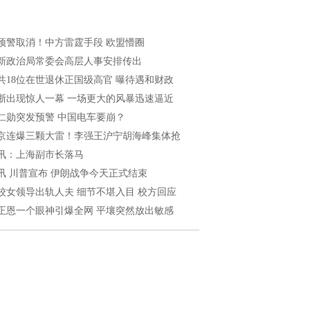
预警取消！中方雷霆手段 欧盟懵圈
新政治局常委会高层人事安排传出
共18位在世退休正国级高官 曝待遇和财政
浙出现惊人一幕 一场更大的风暴迅速逼近
仁勋突发预警 中国电车要崩？
京连爆三颗大雷！李强王沪宁胡海峰集体抢
讯：上海副市长落马
讯 川普宣布 伊朗战争今天正式结束
校女领导出轨人夫 细节不堪入目 校方回应
正恩一个眼神引爆全网 平壤突然放出敏感