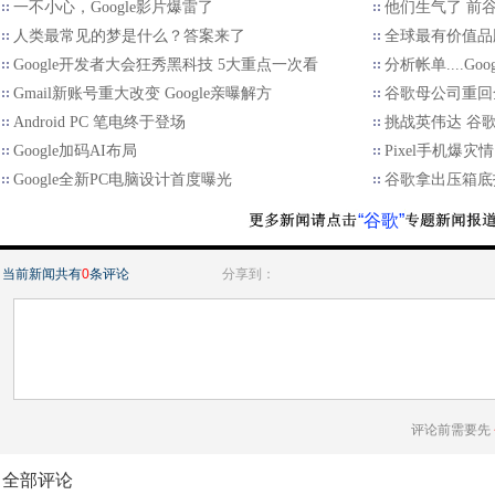
一不小心，Google影片爆雷了
他们生气了 前谷
人类最常见的梦是什么？答案来了
全球最有价值品
Google开发者大会狂秀黑科技 5大重点一次看
分析帐单....Goo
Gmail新账号重大改变 Google亲曝解方
谷歌母公司重回
Android PC 笔电终于登场
挑战英伟达 谷
Google加码AI布局
Pixel手机爆
Google全新PC电脑设计首度曝光
谷歌拿出压箱底
“谷歌”
当前新闻共有
0
条评论
分享到：
评论前需要先
全部评论