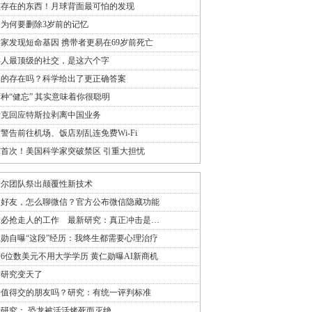
该存在的东西！月球背面最可怕的发现
为何要删除3岁前的记忆
家发现短命基因 携带者更易在69岁前死亡
年人最顶级的社交，是这六个字
真的存在吗？科学给出了更正确答案
种“健忘” 其实意味着你很聪明
斯克回应特斯拉剥离中国业务
警告前往机场、饭店别乱连免费Wi-Fi
首次！美国科学家突破禁区 引重大担忧
奈尔团队祭出颠覆性新技术
加好友，怎么聊微信？官方公布微信隐藏功能
未必抢走人的工作 最新研究：真正冲击是…
勋自曝“这段”经历：我终生都需要心理治疗
6位数美元不用大学学历 黄仁勋曝AI新商机
学研究变天了
是值得交的朋友吗？研究：有统一评判标准
研究： 恐龙被活活烤死而灭绝