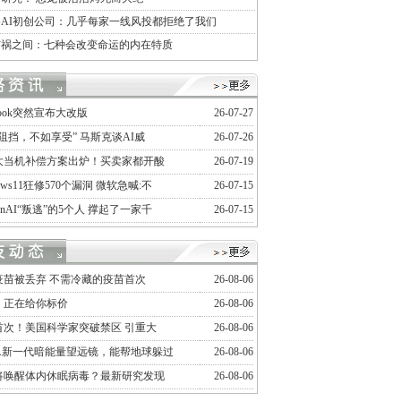
AI初创公司：几乎每家一线风投都拒绝了我们
与祸之间：七种会改变命运的内在特质
ebook突然宣布大改版
26-07-27
阻挡，不如享受” 马斯克谈AI威
26-07-26
大当机补偿方案出炉！买卖家都开酸
26-07-19
dows11狂修570个漏洞 微软急喊:不
26-07-15
enAI“叛逃”的5个人 撑起了一家千
26-07-15
疫苗被丢弃 不需冷藏的疫苗首次
26-08-06
，正在给你标价
26-08-06
首次！美国科学家突破禁区 引重大
26-08-06
SA新一代暗能量望远镜，能帮地球躲过
26-08-06
将唤醒体内休眠病毒？最新研究发现
26-08-06