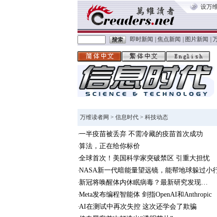
设万
即时新闻
|
焦点新闻
|
图片新闻
|
万维读者网
>
信息时代
> 科技动态
一半疫苗被丢弃 不需冷藏的疫苗首次成功
算法，正在给你标价
全球首次！美国科学家突破禁区 引重大担忧
NASA新一代暗能量望远镜，能帮地球躲过小
新冠将唤醒体内休眠病毒？最新研究发现…
Meta发布编程智能体 剑指OpenAI和Anthropic
AI在测试中再次失控 这次还学会了欺骗