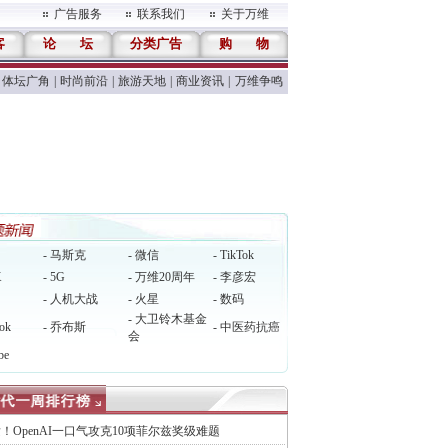
广告服务
联系我们
关于万维
客
论
坛
分类广告
购
物
体坛广角
|
时尚前沿
|
旅游天地
|
商业资讯
|
万维争鸣
- 马斯克
- 微信
- TikTok
X
- 5G
- 万维20周年
- 李彦宏
- 人机大战
- 火星
- 数码
- 大卫铃木基金
ok
- 乔布斯
- 中医药抗癌
会
be
！OpenAI一口气攻克10项菲尔兹奖级难题