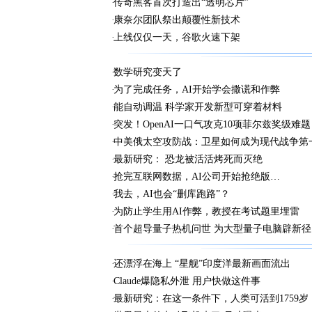
传奇黑客首次打造出“透明芯片”
康奈尔团队祭出颠覆性新技术
上线仅仅一天，谷歌火速下架
数学研究变天了
为了完成任务，AI开始学会撒谎和作弊
能自动调温 科学家开发新型可穿着材料
突发！OpenAI一口气攻克10项菲尔兹奖级难题
中美俄太空攻防战：卫星如何成为现代战争第
最新研究： 恐龙被活活烤死而灭绝
抢完互联网数据，AI公司开始抢绝版…
我去，AI也会“删库跑路”？
为防止学生用AI作弊，教授在考试题里埋雷
首个超导量子热机问世 为大型量子电脑辟新径
还漂浮在海上 “星舰”印度洋最新画面流出
Claude爆隐私外泄 用户快做这件事
最新研究：在这一条件下，人类可活到1759岁