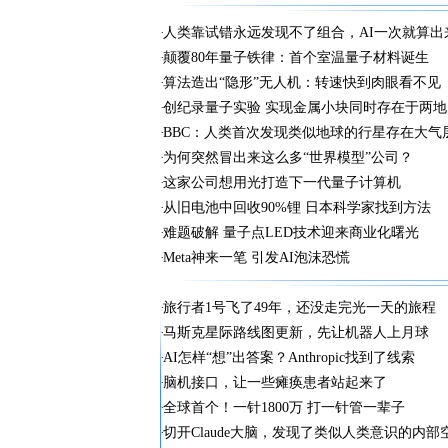
人类靠试错永远发现不了组合，AI一次就算出
颠覆80年量子铁律：首个室温量子材料诞生
算法造出“隐形”无人机：转速快到肉眼看不见
创纪录量子实验 实现金属小块同时存在于两地
BBC：人类首次发现类似地球的行星存在大气
为何突然冒出来这么多“世界模型”公司？
这家公司想用光打造下一代量子计算机
从旧电池中回收90%锂 日本科学家找到方法
难题破解 量子点LED技术迎来商业化曙光
Meta神来一笔 引发AI泡沫恐慌
旅行者1号飞了49年，还没走完光一天的旅程
马斯克星际路线图更新，先让机器人上月球
AI怎样“想”出答案？Anthropic找到了线索
脑机接口，让一些瘫痪患者站起来了
全球首个！一针1800万 打一针管一辈子
切开Claude大脑，发现了类似人类意识的内部