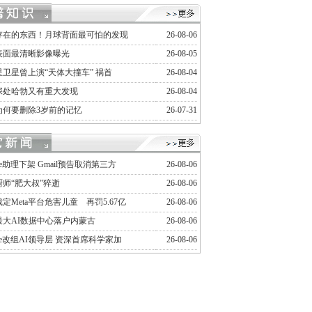
存在的东西！月球背面最可怕的发现
26-08-06
表面最清晰影像曝光
26-08-05
卫星曾上演“天体大撞车” 祸首
26-08-04
深处哈勃又有重大发现
26-08-04
为何要删除3岁前的记忆
26-07-31
gle助理下架 Gmail预告取消第三方
26-08-06
师“肥大叔”猝逝
26-08-06
定Meta平台危害儿童 再罚5.67亿
26-08-06
最大AI数据中心落户内蒙古
26-08-06
gle改组AI领导层 资深首席科学家加
26-08-06