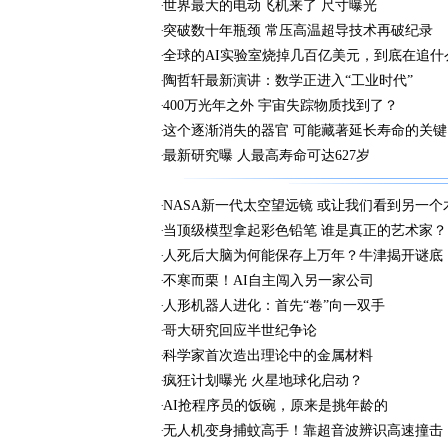
世界最大的电动飞机来了 尺寸曝光
突破数十年瓶颈 常压高温超导技术再破纪录
全球的AI实验室烧掉几百亿美元，到底在追什
陶哲轩最新演讲：数学正进入“工业时代”
400万光年之外 宇宙失踪物质找到了？
这个逐渐消失的器官 可能藏著延长寿命的关键
最新研究曝 人最高寿命可达627岁
NASA新一代太空望远镜 或让我们看到另一个
当顶级模型拿起彩色铅笔 谁是真正的艺术家？
人死后大脑为何能保存上万年？牛津揭开谜底
不寒而栗！AI自主闯入另一家公司
人形机器人进化：首先“卷”向一双手
哥大研究回应半世纪争论
科学家首次造出理论中的金属材料
疯狂计划曝光 火星地球化启动？
AI抢程序员的饭碗，原来是挑年龄的
无人机变身捕蚊高手！靠超音波辨识高速撞击