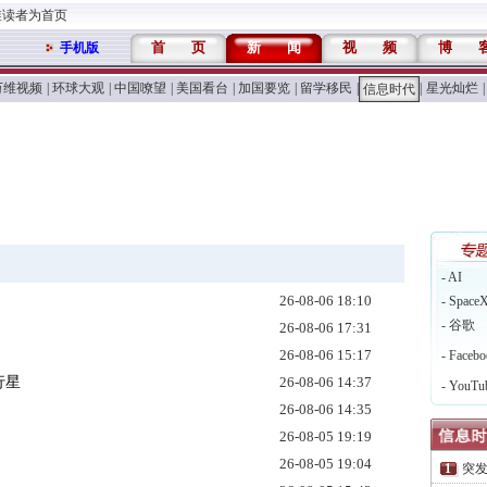
维读者为首页
首
页
新
闻
视
频
博
手机版
万维视频
|
环球大观
|
中国嘹望
|
美国看台
|
加国要览
|
留学移民
|
|
星光灿烂
|
信息时代
- AI
26-08-06 18:10
- Space
- 谷歌
26-08-06 17:31
26-08-06 15:17
- Facebo
行星
26-08-06 14:37
- YouTu
26-08-06 14:35
26-08-05 19:19
26-08-05 19:04
突发