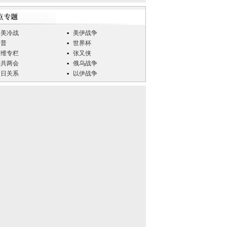
中美冷战
美伊战争
川普
世界杯
万维专栏
张又侠
中共两会
俄乌战争
中日关系
以伊战争