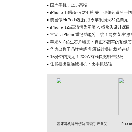
国产手机，止步高端
iPhone 13曝光信息汇总 关于你想知道的一切
美国假AirPods泛滥 或令苹果损失32亿美元
iPhone 12s高清渲染图曝光 摄像头设计瞩目
官宣：iPhone重磅功能将上线！网友直呼"漂
苹果A15仿生芯片曝光：真正不翻车的顶级
华为出售子品牌荣耀 能否躲过美制裁尚存疑
15分钟内搞定！200W有线快充明年登场
佳能推出望远镜相机：比手机还轻
蓝牙耳机稳居榜首 智能手表备受
iPho
青睐