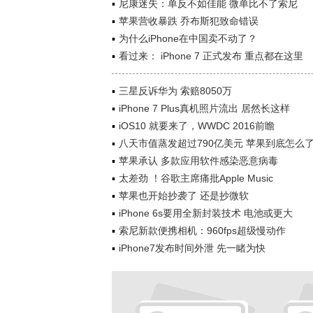
尼康迷失：单反不如佳能 微单比不了索尼
苹果营收暴跌 乔布斯犯致命错误
为什么iPhone在中国卖不动了？
看过来： iPhone 7 正式发布 重点都在这里
三星反诉华为 索赔8050万
iPhone 7 Plus真机照片流出 居然长这样
iOS10 就要来了，WWDC 2016前瞻
八天市值蒸发超过790亿美元 苹果到底怎么
苹果承认 多款应用软件感染恶意病毒
太差劲 ！谷歌主席痛批Apple Music
苹果也开始抄袭了 还是抄微软
iPhone 6s要用全新封装技术 电池或更大
索尼新款便携相机：960fps超级慢动作
iPhone7发布时间外泄 先一睹为快