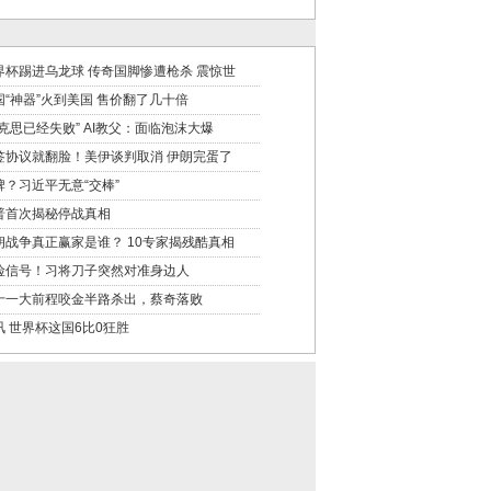
界杯踢进乌龙球 传奇国脚惨遭枪杀 震惊世
国“神器”火到美国 售价翻了几十倍
马克思已经失败” AI教父：面临泡沫大爆
签协议就翻脸！美伊谈判取消 伊朗完蛋了
牌？习近平无意“交棒”
普首次揭秘停战真相
朗战争真正赢家是谁？ 10专家揭残酷真相
险信号！习将刀子突然对准身边人
十一大前程咬金半路杀出，蔡奇落败
讯 世界杯这国6比0狂胜