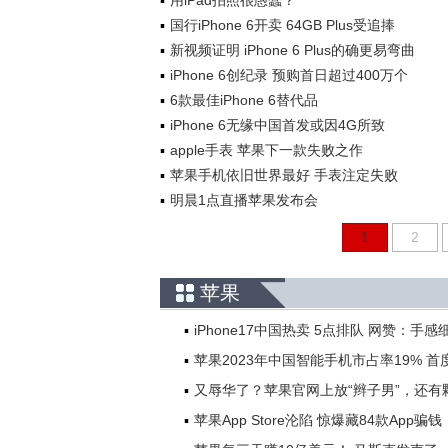
用iPad拍照很愚蠢？
国行iPhone 6开卖 64GB Plus受追捧
新视频证明 iPhone 6 Plus的确更易弯曲
iPhone 6创纪录 预购首日超过400万个
6款最佳iPhone 6替代品
iPhone 6无缘中国首发或因4G所致
apple手表 苹果下一款失败之作
苹果手机依旧世界最好 手表注定失败
明晨1点直播苹果发布会
1
2
苹果
iPhone17中国热卖 5点排队 网赞：手感
苹果2023年中国智能手机市占率19% 首
又辱华了？苹果官网上放“辫子男”，还有
苹果App Store沦陷 惊爆藏84款App骗钱