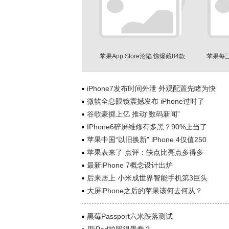
苹果App Store沦陷 惊爆藏84款
苹果每三
App骗钱
iPhone7发布时间外泄 外观配置先睹为快
微软全息眼镜震撼发布 iPhone过时了
谷歌豪掷上亿 推动“数码新闻”
IPhone6碎屏维修有多黑？90%上当了
苹果中国“以旧换新” iPhone 4仅值250
苹果表来了 点评：缺点比亮点多得多
最新iPhone 7概念设计出炉
后来居上 小米成世界智能手机第3巨头
大屏iPhone之后的苹果该何去何从？
黑莓Passport六米跌落测试