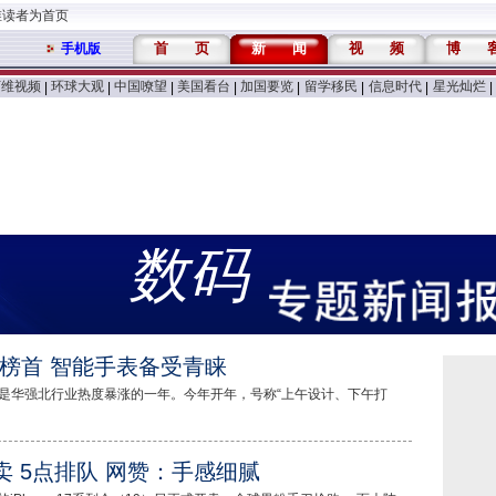
维读者为首页
首
页
新
闻
视
频
博
手机版
万维视频
环球大观
中国嘹望
美国看台
加国要览
留学移民
信息时代
星光灿烂
|
|
|
|
|
|
|
|
数码
榜首 智能手表备受青睐
说是华强北行业热度暴涨的一年。今年开年，号称“上午设计、下午打
国热卖 5点排队 网赞：手感细腻