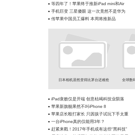
等四年了！苹果终于推新iPad mini和Air
手机巨变 三星傻眼 这一次竟然不是华为
传苹果中国员工爆料 本周将推新品
日本相机居然变得比茅台还难抢
全球数
iPad衰败仅是开端 创意枯竭科技业陨落
苹果新旗舰果然不叫iPhone 8
苹果店长殴打家长 只因孩子试玩下手太重
一台iPhone真的仅能用3年？
赶紧来戳！2017年手机或有这些“黑科技”