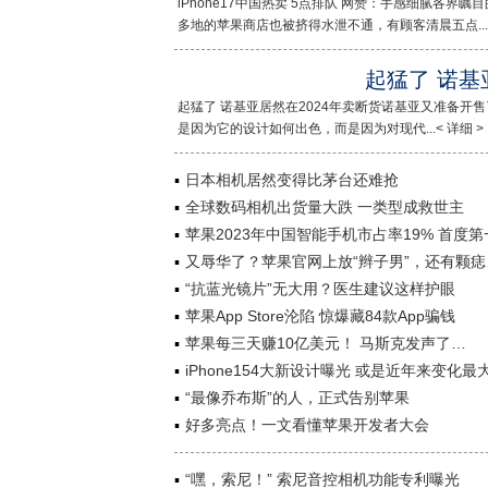
iPhone17中国热卖 5点排队 网赞：手感细腻各界瞩
多地的苹果商店也被挤得水泄不通，有顾客清晨五点...<
起猛了 诺基
起猛了 诺基亚居然在2024年卖断货诺基亚又准备
是因为它的设计如何出色，而是因为对现代...< 详细 >
日本相机居然变得比茅台还难抢
全球数码相机出货量大跌 一类型成救世主
苹果2023年中国智能手机市占率19% 首度第
又辱华了？苹果官网上放“辫子男”，还有颗痣
“抗蓝光镜片”无大用？医生建议这样护眼
苹果App Store沦陷 惊爆藏84款App骗钱
苹果每三天赚10亿美元！ 马斯克发声了…
iPhone154大新设计曝光 或是近年来变化最
“最像乔布斯”的人，正式告别苹果
好多亮点！一文看懂苹果开发者大会
“嘿，索尼！” 索尼音控相机功能专利曝光