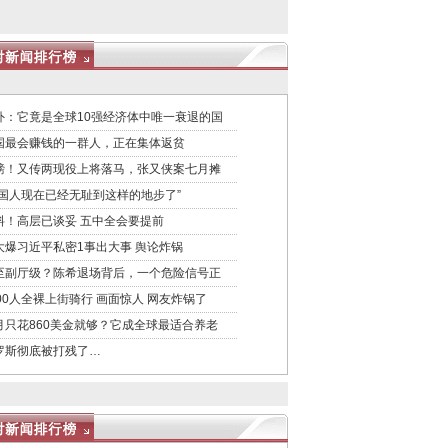
外：它竟是全球10强经济体中唯一衰退的国
国最会赚钱的一群人，正在集体返贫
磅！又传两现役上将落马，张又侠案七月摊
中国人现在已经无耻到这样的地步了”
料！高层已谈妥 五中全会要提前
大爆习近平私密1事出大事 舆论炸锅
至副厅级？陈希退场背后，一个危险信号正
200人全裸上街骑行 画面惊人 网友炸锅了
月只花860美金就够？它成全球最适合养老
罗斯彻底被打残了…