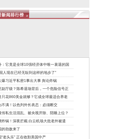
外：它竟是全球10强经济体中唯一衰退的国
中国人现在已经无耻到这样的地步了”
大爆习近平私密1事出大事 舆论炸锅
至副厅级？陈希退场背后，一个危险信号正
月只花860美金就够？它成全球最适合养老
为不满！以色列外长表态：必须断交
被传私生活混乱、被央视开除、陪睡上位？
网炸锅！深夜拦截 白云机场大批老外被遣
国的劲敌来了
国“老头乐” 正在收割美国中产