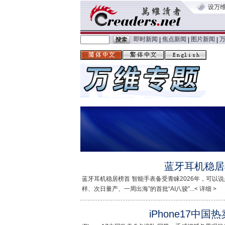
设万
即时新闻
焦点新闻
图片新闻
|
|
|
蓝牙耳机稳居
蓝牙耳机稳居榜首 智能手表备受青睐2026年，可以
样、次日量产、一周出海”的首批“AI八骏”...< 详细 >
iPhone17中