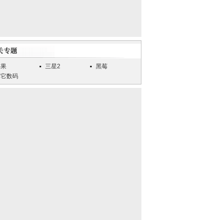
苹果
三星2
黑莓
其它数码