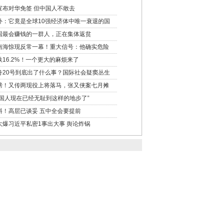
宣布对华免签 但中国人不敢去
外：它竟是全球10强经济体中唯一衰退的国
国最会赚钱的一群人，正在集体返贫
南海惊现反常一幕！重大信号：他确实危险
跌16.2%！一个更大的麻烦来了
舟20号到底出了什么事？国际社会疑窦丛生
磅！又传两现役上将落马，张又侠案七月摊
中国人现在已经无耻到这样的地步了”
料！高层已谈妥 五中全会要提前
大爆习近平私密1事出大事 舆论炸锅