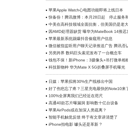
苹果Apple Watch心电图功能即将上线日本
快备份！腾讯微博：本月28日起 停止服务
中美在高科技领域全面抗衡，但美国仍是老
因AMD处理器缺货 曝华为MateBook 14推
苹果最新系统踢爆抖音偷窥用户信息
微信被指监听用户聊天记录推送广告 腾讯否
另类跨界 数码巨头索尼发布了一台概念车
钱包不保！新iPhone：3摄像头+吊打微单相
科技新物种 华为Mate X 5G折叠屏手机曝光
日媒：苹果拟将30%生产线移出中国
好了伤疤忘了疼？三星充电最快的Note10来
100%全屏离我们已经近在咫尺
高通40款芯片曝漏洞 影响数十亿台设备
苹果AirPods或在加深人类疏离？
智能手机触觉反馈 终于有文章讲清楚了
iPhone拍电影 噱头还是革新 ?