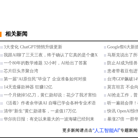
相关新闻
3大变化 ChatGPT悄悄升级更新
Google祭6
我跟AI聊了三天三夜，终于确认了它真的是个傻X
马斯克说出了所
一个80年的数学难题 32小时，AI给出了答案
防止AI成为怪兽
芯片巨头齐聚台湾
患者带着豆包进
第一届“AI原住民”毕业了 企业准备如何对接
台湾GDP飙破1
14天造爆款神器 狂赚12亿
莫言坦言 不会
一个月烧掉5亿刀，黄仁勋却说：花少了我才害怕
AI抢走工作，
《活着》作者余华谈AI 自曝已学会各种专业术语
听一遍就会弹！
清华“新生”黄仁勋请客，一桌值17万亿
快讯 OpenAI
华尔街日报：有史以来最大的一波海啸已经到来
暴涨27倍 一群华
“人工智能AI”