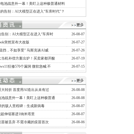
美电池战意外一幕！美盯上这种极普通材料
的告别：AI大模型正在进入“车库时代”？
的告别：AI大模型正在进入“车库时
26-08-07
ebook突然宣布大改版
26-07-27
阻挡，不如享受” 马斯克谈AI威
26-07-26
大当机补偿方案出炉！买卖家都开酸
26-07-19
dows11狂修570个漏洞 微软急喊:不
26-07-15
重大转折 首度用AI造出从未有过
26-08-08
电池战意外一幕！美盯上这种极普通
26-08-08
最新的骇人里程碑：生成新病毒
26-08-07
把超伸缩塞进1纳米塔里
26-08-07
疫苗被丢弃 不需冷藏的疫苗首次
26-08-06