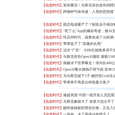
【信息时代】
宣布重启！马斯克亲自发布招聘
【信息时代】
跨物种气味传递：人类的恐惧感 
【信息时代】
固态电池量产了？制造业不相信
【信息时代】
“死了么”App的爆款奇迹，被AI
【信息时代】
性压抑时代，搞黄色成了AI的第
【信息时代】
苹果低下了“高傲的头颅”
【信息时代】
试水“广告”，8300亿独角兽讲
【信息时代】
马斯克状告OpenAI微软 索赔134
【信息时代】
南极冰下世界曝光！深沟长400
【信息时代】
OpenAI曝太烧钱不堪亏损 宣布Ch
【信息时代】
为马斯克诞下1子 她控告Grok
【信息时代】
苹果将不再是台积电最大客户
【信息时代】
难超美国 中国一线开发人员悲观
【信息时代】
马斯克麻烦大了 加拿大也出手了
【信息时代】
能吃核辐射的黑色生物，正在入
【信息时代】
一块布，卡了英伟达的脖子？