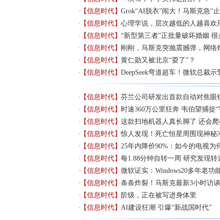
【信息时代】
Grok“AI脱衣”闹大！马斯克急“止
【信息时代】
心理学说，层次越低的人越喜欢
【信息时代】
“新型第三者”正批量破坏婚姻 
【信息时代】
刚刚，马斯克突抛震撼弹，网络
【信息时代】
黄仁勋又被北京“耍了”？
【信息时代】
DeepSeek弯道超车！微软总裁
【信息时代】
芬兰公司研发出首款自动对焦眼
【信息时代】
​时速360万公里狂奔 韦伯望捕捉
【信息时代】
这款扫地机器人真长脚了 还会爬
【信息时代】
惊人发现！死亡恒星周围现神秘
【信息时代】
25年内降价90%：如今的电视为
【信息时代】
每1.88分钟自转一周 研究发现
【信息时代】
微软证实：Windows20多年老
【信息时代】
条条炸裂！马斯克最新3小时访
【信息时代】
阶级，正在被写进身体里
【信息时代】
AI建设狂潮 引爆“新战国时代”