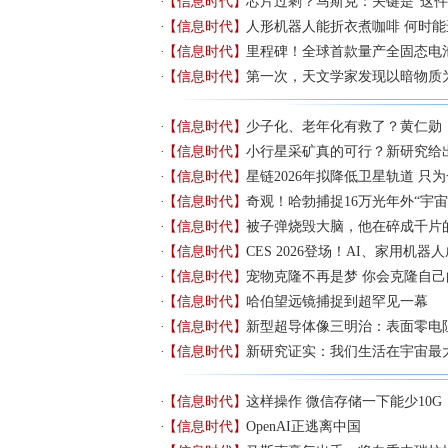
【信息时代】
芯片过剩？马斯克：关键是“这件
【信息时代】
人形机器人能折衣煮咖啡 何时能
【信息时代】
里程碑！全球首款量产全固态电
【信息时代】
第一次，天文学家发现以暗物质
【信息时代】
少子化、老年化有救了？黄仁勋：
【信息时代】
小行星采矿真的可行？新研究给
【信息时代】
星链2026年拟降低卫星轨道 只
【信息时代】
奇观！哈勃捕捉16万光年外“宇宙
【信息时代】
被子弹烧毁大脑，他在碎成千片的
【信息时代】
CES 2026登场！AI、家用机
【信息时代】
宠物克隆不再是梦 你会克隆自
【信息时代】
哈伯望远镜捕捉到超罕见一幕
【信息时代】
新型超导体像三明治：表面零电阻
【信息时代】
新研究证实：我们生活在宇宙最
【信息时代】
这样操作 微信存储一下能少10G
【信息时代】
OpenAI正逃离中国