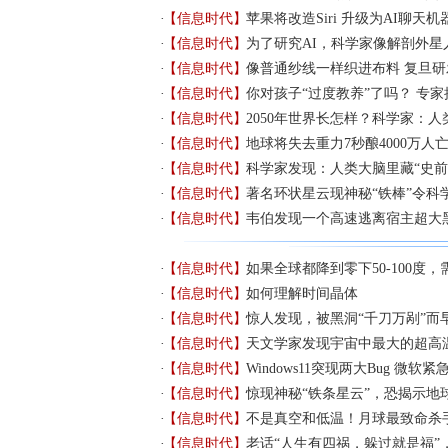
【信息时代】
苹果将改造Siri 升级为AI聊天机
【信息时代】
为了研究AI，科学家像解剖外星
【信息时代】
像普通纱线一样织进布料 复旦研
【信息时代】
你对孩子“过度教养”了吗？ 专家
【信息时代】
2050年世界长怎样？科学家：
【信息时代】
地球将失去重力7秒酿4000万人
【信息时代】
科学家发现：人类大脑里藏“史前
【信息时代】
著名环状星云现神秘“铁棒”令科
【信息时代】
韦伯发现一个高速逃离宿主超大
【信息时代】
如果全球都降到零下50-100度
【信息时代】
如何理解时间晶体
【信息时代】
惊人发现，被黑洞“千刀万剐”而
【信息时代】
天文学家发现宇宙中最大的超高
【信息时代】
Windows11突现两大Bug 微软紧
【信息时代】
惊现神秘“铁条星云”，恐揭示地
【信息时代】
不是真空和低温！月球最致命杀手
【信息时代】
老话“人生有四祸，躲过就是福”