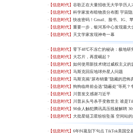
【信息时代】
谷歌正在大量招收无大学学历人
【信息时代】
科学家发布暗物质分布图 宇宙
【信息时代】
快改密码！Gmail、脸书、IG、
【信息时代】
重要一步，银河系中心发现最大
【信息时代】
天文学家发现神奇一幕
【信息时代】
零下48℃不冻亡的秘诀：极地研
【信息时代】
大芯片，再度崛起？
【信息时代】
如何使用新技术绕过威权主义的
【信息时代】
马斯克回应地球外星人问题
【信息时代】
马斯克揭“尿布销量”隐藏的恐怖
【信息时代】
狗狗临终前会选“隐蔽处”等死？
【信息时代】
川普发文感谢习近平
【信息时代】
川普从头号杀手变救世主 谁是Tik
【信息时代】
90余人触犯腾讯高压线被解聘 3
【信息时代】
大批星链卫星纷纷坠落 空间站
【信息时代】
6年纠葛划下句点 TikTok美国