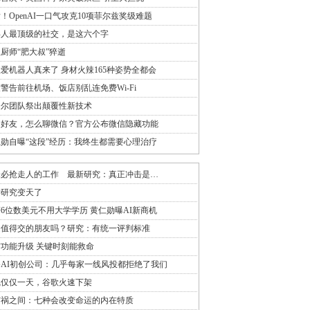
！OpenAI一口气攻克10项菲尔兹奖级难题
年人最顶级的社交，是这六个字
厨师“肥大叔”猝逝
性爱机器人真来了 身材火辣165种姿势全都会
警告前往机场、饭店别乱连免费Wi-Fi
奈尔团队祭出颠覆性新技术
加好友，怎么聊微信？官方公布微信隐藏功能
勋自曝“这段”经历：我终生都需要心理治疗
未必抢走人的工作 最新研究：真正冲击是…
学研究变天了
6位数美元不用大学学历 黄仁勋曝AI新商机
是值得交的朋友吗？研究：有统一评判标准
功能升级 关键时刻能救命
AI初创公司：几乎每家一线风投都拒绝了我们
线仅仅一天，谷歌火速下架
与祸之间：七种会改变命运的内在特质