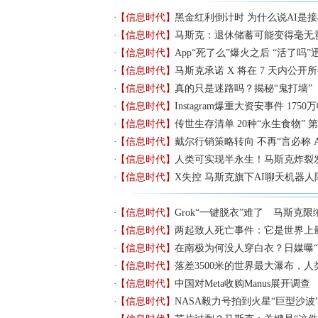
【信息时代】
黑金红利倒计时 为什么说AI是
【信息时代】
马斯克：退休储蓄可能变得毫无
【信息时代】
App“死了么”爆火之后 “活了吗
【信息时代】
马斯克承诺 X 将在 7 天内公开
【信息时代】
真的只是迷路吗？揭秘“鬼打墙”
【信息时代】
Instagram爆重大资安事件 175
【信息时代】
传世生存清单 20种“永生食物”
【信息时代】
戴尔行销策略转向 不再“言必称 A
【信息时代】
人类可实现半永生！马斯克炸裂
【信息时代】
X失控 马斯克旗下AI聊天机器
【信息时代】
Grok“一键脱衣”难了 马斯克
【信息时代】
两起致人死亡事件：它是世界上
【信息时代】
在南极为何没人穿白衣？日媒曝“
【信息时代】
落差3500米的世界最大瀑布，
【信息时代】
中国对Meta收购Manus展开调查
【信息时代】
NASA毅力号拍到火星“巨型沙波