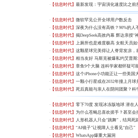
【信息时代】
最新发现：宇宙演化速度比之前
【信息时代】
微软罕见公开全球用户数反击
【信息时代】
深夜为什么没有高铁？90%的人不知
【信息时代】
揭DeepSeek高效内幕 辉达亲授
【信息时代】
上厕所也是难度极高 女航天员
【信息时代】
这颗星球完美得让人脊背发凉，
【信息时代】
相当友好 马斯克被爆私约艾普斯
【信息时代】
章鱼9个大脑 连科学家都怀疑可
【信息时代】
这个iPhone小功能正让一些美
【信息时代】
一颗小行星或在2032年撞上月
【信息时代】
死后真能与亲人在阴间团聚？科
【信息时代】
零下70度 发现冰冻版地球 潜在
【信息时代】
为什么苍蝇总喜欢搓手？甚至会
【信息时代】
人形机器人只会“跳舞”，结局死
【信息时代】
“AI镜子”让视障人士看见“自己”
【信息时代】
WhatsApp爆重大漏洞