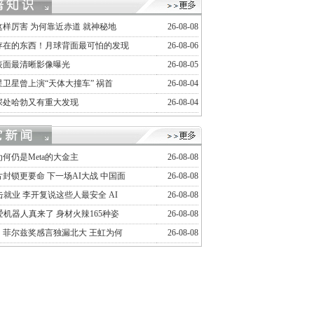
这样厉害 为何靠近赤道 就神秘地
26-08-08
存在的东西！月球背面最可怕的发现
26-08-06
表面最清晰影像曝光
26-08-05
卫星曾上演“天体大撞车” 祸首
26-08-04
深处哈勃又有重大发现
26-08-04
何仍是Meta的大金主
26-08-08
封锁更要命 下一场AI大战 中国面
26-08-08
击就业 李开复说这些人最安全 AI
26-08-08
爱机器人真来了 身材火辣165种姿
26-08-08
：菲尔兹奖感言独漏北大 王虹为何
26-08-08