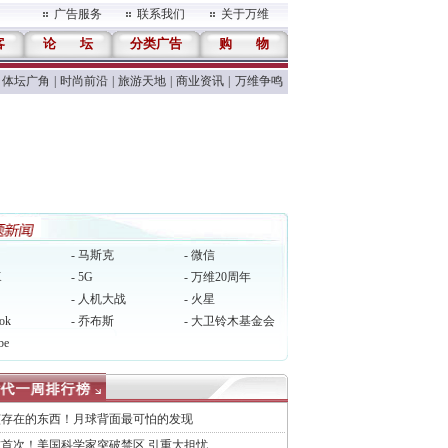
广告服务
联系我们
关于万维
客
论
坛
分类广告
购
物
体坛广角
|
时尚前沿
|
旅游天地
|
商业资讯
|
万维争鸣
- 马斯克
- 微信
X
- 5G
- 万维20周年
- 人机大战
- 火星
ok
- 乔布斯
- 大卫铃木基金会
be
该存在的东西！月球背面最可怕的发现
首次！美国科学家突破禁区 引重大担忧