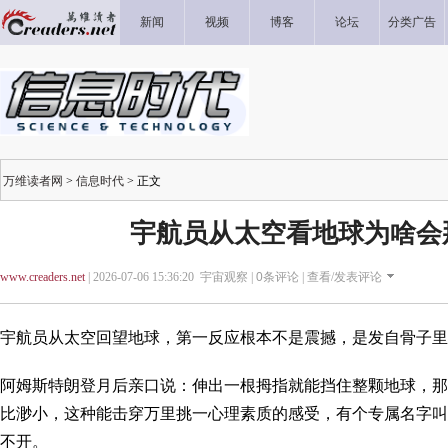
新闻
视频
博客
论坛
分类广告
万维读者网
>
信息时代
> 正文
宇航员从太空看地球为啥会
www.creaders.net
| 2026-07-06 15:36:20 宇宙观察 |
0
条评论 |
查看/发表评论
宇航员从太空回望地球，第一反应根本不是震撼，是发自骨子里
阿姆斯特朗登月后亲口说：伸出一根拇指就能挡住整颗地球，那
比渺小，这种能击穿万里挑一心理素质的感受，有个专属名字叫
不开。