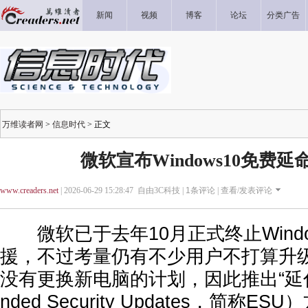
新闻
视频
博客
论坛
分类广告
万维读者网
>
信息时代
> 正文
微软宣布Windows10免费延命
www.creaders.net
| 2026-06-29 15:28:47 自由3C科技 |
1
条评论 |
查看/发表评论
微软已于去年10月正式终止Windo
援，不过考量仍有不少用户不打算升级Wi
没有更换新电脑的计划，因此推出“延伸
nded Security Updates，简称