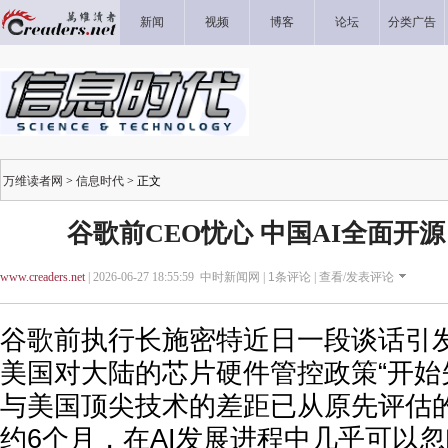
新闻
视频
博客
论坛
分类广告
万维读者网
>
信息时代
> 正文
谷歌前CEO忧心 中国AI全面开
www.creaders.net
| 2026-06-27 18:55:59 中时新闻网 |
1
条评论 |
查看/发表评论
谷歌前执行长施密特近日一段谈话引
美国对大陆的芯片硬件管控政策“开始失
与美国顶尖技术的差距已从原先评估
约6个月，在AI发展进程中几乎可以忽