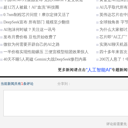
超12万人被裁！AI“血洗”科技圈
AI几乎取代所
0.7nm制程芯片问世！摩尔定律又活了
英伟达芯片在中
DeepSeek宣布 所有部门 规模至少翻倍
全球独角兽 字
AI泡沫何时破？关注这一讯号
为什么大家都讨
发布月费价格 豆包开始收费了
芯片即“AI工厂
微软为何需要开辟自己的AI之路
实测AI聊天机器
一半价格实现性能碾压 三便宜模型组团效果惊人
四十多年来首次
40天不睡5人死磕 Gemini大战DeepSeek惨烈内幕
200万人悬了
“人工智能AI”
当前新闻共有
1
条评论
分享到：
评论前需要先