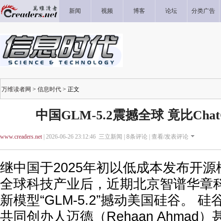
新闻
视频
博客
论坛
分类广告
万维读者网
>
信息时代
> 正文
中国GLM-5.2震撼全球 竟比Cha
www.creaders.net
| 2026-06-26 23:12:46 三立新闻 |
8
条评论 |
查看/发表评论
继中国于2025年初以低成本发布开源模
全球科技产业后，近期北京智谱华章
新模型“GLM-5.2”撼动美国硅谷。 硅谷
共同创办人迈德（Rehaan Ahmad