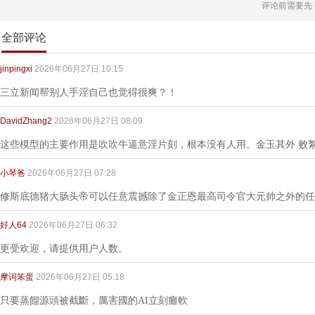
评论前需要先
全部评论
jinpingxi
2026年06月27日 10:15
三立新闻帮别人手淫自己也觉得很爽？！
DavidZhang2
2026年06月27日 08:09
这些模型的主要作用是吹吹牛逼意淫片刻，根本没有人用。金玉其外 败
小琴爸
2026年06月27日 07:28
修斯底德猪大肠头帝可以任意震撼除了金正恩最高司令官大元帅之外的任
好人64
2026年06月27日 06:32
更受欢迎，请提供用户人数。
摩诃笨蛋
2026年06月27日 05:18
只要蒸餾源頭被截斷，厲害國的AI立刻癱軟