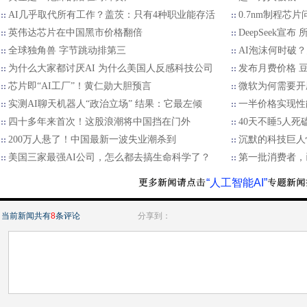
AI几乎取代所有工作？盖茨：只有4种职业能存活
0.7nm制程芯
英伟达芯片在中国黑市价格翻倍
DeepSeek宣
全球独角兽 字节跳动排第三
AI泡沫何时破
为什么大家都讨厌AI 为什么美国人反感科技公司
发布月费价格 
芯片即“AI工厂”！黄仁勋大胆预言
微软为何需要开
实测AI聊天机器人“政治立场” 结果：它最左倾
一半价格实现性
四十多年来首次！这股浪潮将中国挡在门外
40天不睡5人死磕 
200万人悬了！中国最新一波失业潮杀到
沉默的科技巨人
美国三家最强AI公司，怎么都去搞生命科学了？
第一批消费者，
“人工智能AI”
当前新闻共有
8
条评论
分享到：