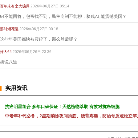
百年未有之大骗局
2026年06月27日 05:14
64不能回答，包帝找不到，民主专制不能聊，脑残AI,能震撼美国？
那时烟花乱
2026年06月27日 00:18
这些年美国都快被震碎了，那么然后呢？
好人64
2026年06月26日 23:36
胡说八道
实用资讯
抗癌明星组合 多年口碑保证！天然植物萃取 有效对抗癌细胞
中老年补钙必备，2星期消除夜间抽筋、腰背疼痛，防治骨质疏松立竿