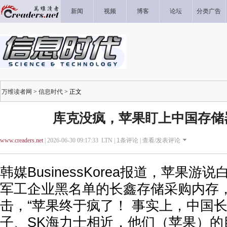
新闻
视频
博客
论坛
分类广告
万维读者网
>
信息时代
> 正文
库克没疯，苹果盯上中国存储
www.creaders.net
| 2026-06-30 09:17:33 LTN |
1
条评论 |
查看/发表评论
韩媒BusinessKorea报道，苹果
军工企业黑名单的长鑫存储采购内存
击，“苹果终于疯了！ 事实上，中国
子、SK海力士相近，他们（苹果）的