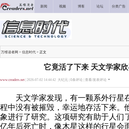
新闻
视频
博客
论坛
分类广告
万维读者网
>
信息时代
> 正文
它竟活了下来 天文学家
www.creaders.net
| 2026-07-02 14:44:42 大纪元 |
0
条评论 |
查看/发表评论
天文学家发现，有一颗系外行星在
程中没有被摧毁，幸运地存活下来。
象进行了研究。这项研究有助于人们
亿年后死亡时，像木星这样的行星会