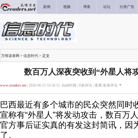
新闻
视频
博客
论坛
分类广告
万维读者网
>
信息时代
> 正文
数百万人深夜突收到“外星人将
www.creaders.net
| 2026-06-25 16:26:53 自由时报 |
0
条评论 |
查看/发表评论
巴西最近有多个城市的民众突然同时
宣称有“外星人”将发动攻击，数百万
官方事后证实真的有发这封简讯，因
了。