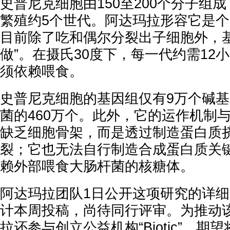
史普尼克细胞由150至200个分子组
繁殖约5个世代。阿达玛拉形容它是个
目前除了吃和偶尔分裂出子细胞外，
做”。在摄氏30度下，每一代约需12
须依赖喂食。
史普尼克细胞的基因组仅有9万个碱
菌的460万个。此外，它的运作机制
缺乏细胞骨架，而是透过制造蛋白质
裂；它也无法自行制造合成蛋白质关
赖外部喂食大肠杆菌的核糖体。
阿达玛拉团队1日公开这项研究的详
计本周投稿，尚待同行评审。为推动
拉还参与创立公益机构“Biotic”，