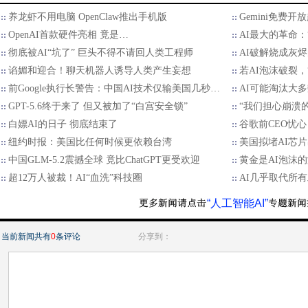
养龙虾不用电脑 OpenClaw推出手机版
Gemini免费开
OpenAI首款硬件亮相 竟是…
AI最大的革命：
彻底被AI“坑了” 巨头不得不请回人类工程师
AI破解烧成灰烬
谄媚和迎合！聊天机器人诱导人类产生妄想
若AI泡沫破裂，
前Google执行长警告：中国AI技术仅输美国几秒…
AI可能淘汰大多
GPT-5.6终于来了 但又被加了“白宫安全锁”
“我们担心崩溃
白嫖AI的日子 彻底结束了
谷歌前CEO忧心
纽约时报：美国比任何时候更依赖台湾
美国拟堵AI芯
中国GLM-5.2震撼全球 竟比ChatGPT更受欢迎
黄金是AI泡沫
超12万人被裁！AI“血洗”科技圈
AI几乎取代所
“人工智能AI”
当前新闻共有
0
条评论
分享到：