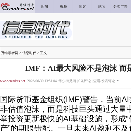
新闻
视频
博客
论坛
分类广告
万维读者网
>
信息时代
> 正文
IMF：AI最大风险不是泡沫 而
www.creaders.net
| 2026-06-30 13:51:04 华尔街见闻 |
0
条评论 |
查看/发表评论
国际货币基金组织(IMF)警告，当前A
非估值泡沫，而是科技巨头通过大量
举投资更新极快的AI基础设施，形成
产”的期限错配。一旦未来AI盈利不