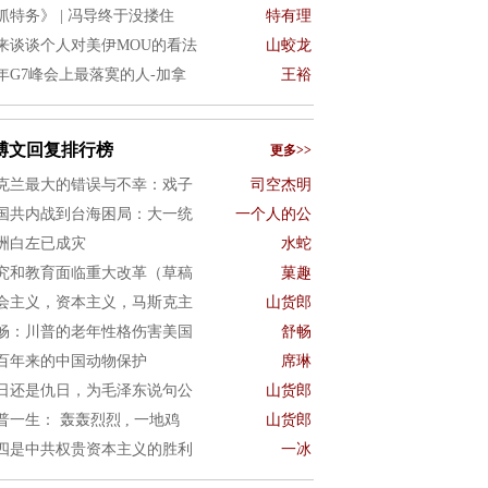
抓特务》 | 冯导终于没搂住
特有理
来谈谈个人对美伊MOU的看法
山蛟龙
年G7峰会上最落寞的人-加拿
王裕
博文回复排行榜
更多>>
克兰最大的错误与不幸：戏子
司空杰明
国共内战到台海困局：大一统
一个人的公
洲白左已成灾
水蛇
究和教育面临重大改革（草稿
菓趣
会主义，资本主义，马斯克主
山货郎
畅：川普的老年性格伤害美国
舒畅
百年来的中国动物保护
席琳
日还是仇日，为毛泽东说句公
山货郎
普一生： 轰轰烈烈 , 一地鸡
山货郎
四是中共权贵资本主义的胜利
一冰