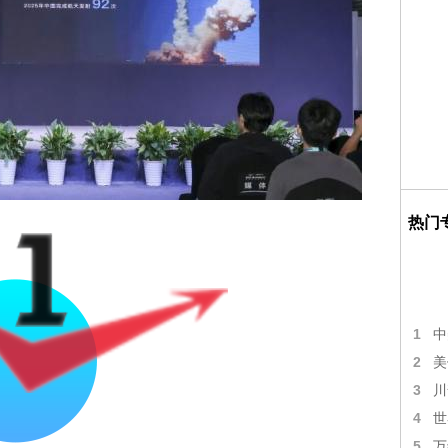
热门
1
中
2
美
3
川
4
世
5
万