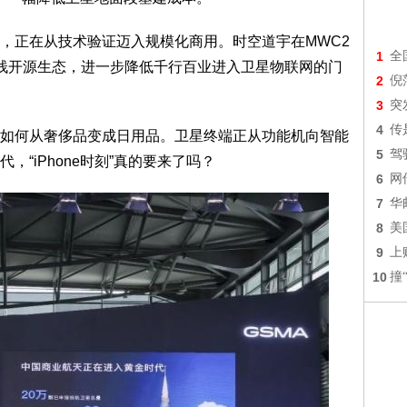
，正在从技术验证迈入规模化商用。时空道宇在MWC2
1
全
栈开源生态
，进一步降低千行百业进入卫星物联网的门
2
倪
3
突
4
传
如何从奢侈品变成日用品。卫星终端正从功能机向智能
5
驾
“iPhone时刻”真的要来了吗？
6
网
7
华
8
美
9
上
10
撞