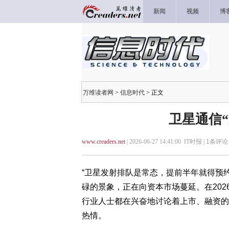
新闻
视频
博
万维读者网
>
信息时代
> 正文
卫星通信“
www.creaders.net
| 2026-06-27 14:41:00 IT时报 |
1
条评论 
“卫星发射排队是常态，提前半年就得预
碌的景象，正在向资本市场蔓延。在202
行业人士都在兴奋地讨论着上市、融资的话
热情。