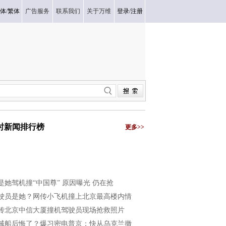
体
/
繁体
广告服务
联系我们
关于万维
登录
/
注册
小时新闻排行榜
更多>>
是她驾机撞“中国尊” 原因曝光 仍在抢
驶员是她？网传小飞机撞上北京最高楼内情
传北京中信大厦撞机驾驶员现场抢救照片
贼船后悔了？爆习密电普京：快从乌克兰撤