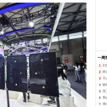
一周
1
刘
2
林
3
乌
4
杨
5
张
6
我
7
傅