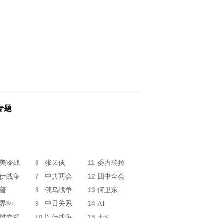
专题
6
11
美冷战
张又侠
委内瑞拉
7
12
伊战争
中共两会
四中全会
8
13
普
俄乌战争
何卫东
9
14
界杯
中日关系
AI
10
15
维专栏
以伊战争
大S