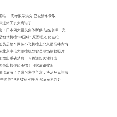
国唯一 高考数学满分 已被清华录取
萍退休工资太离谱了
发！日本四大巨头集体断供 陆媒哀嚎：完
是她驾机撞“中国尊” 原因曝光 仍在抢
驶员是她？网传小飞机撞上北京最高楼内情
传北京中信大厦撞机驾驶员现场抢救照片
邮放出重磅消息，习将迎毁灭性打击
国祭出核弹级杀招！习家后路被断
贼船后悔了？爆习密电普京：快从乌克兰撤
“中国尊”飞机被多次呼叫 然后军机赶赴