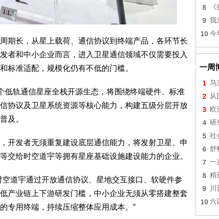
8
《
9
我
10
今
周期长，从星上载荷、通信协议到终端产品，各环节长
发者和中小企业而言，进入卫星通信领域不仅需要投入
一周
和标准适配，规模化仍有不低的门槛。
1
乌
首个低轨通信星座全栈开源生态，将围绕终端硬件、标准
2
从
信协议及卫星系统资源等核心能力，构建五级分层开放
3
欧
普及。
4
研
5
社
，开发者无须重复建设底层通信能力，将发射卫星、申
6
舒
等交给时空道宇等拥有星座基础设施建设能力的企业。
7
一
8
精
时空道宇通过开放通信协议、星地交互接口、软硬件参
9
川
低产业链上下游研发门槛，中小企业无须从零搭建整套
10
六
的专用终端，持续压缩整体应用成本。”