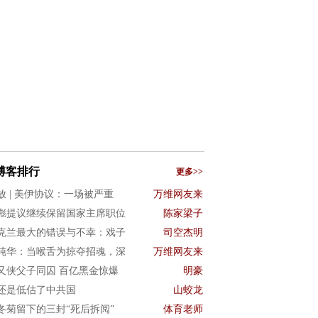
博客排行
更多>>
放 | 美伊协议：一场被严重
万维网友来
彪提议继续保留国家主席职位
陈家梁子
克兰最大的错误与不幸：戏子
司空杰明
纯华：当喉舌为掠夺招魂，深
万维网友来
又侠父子同囚 百亿黑金惊爆
明豪
还是低估了中共国
山蛟龙
冬菊留下的三封“死后拆阅”
体育老师