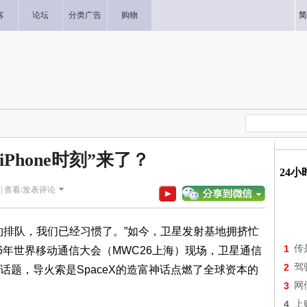
客
论坛
分类广告
购物
简
iPhone时刻”来了？
24
|
查看/发表评论
约排队，我们已经习惯了。”如今，卫星发射基地拥挤忙
1
传
6年世界移动通信大会（MWC26上海）现场，卫星通信
2
驾
题，导火索是SpaceX的造富神话点燃了全球资本的
3
网
4
上