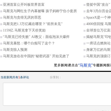
亚洲首富公开叫板世界首富
曾挺中国“攻台”
马斯克与网红生子内幕被曝 孩子妈称宁住小套房
去年3月白宫会
马斯克与贪得无厌的罪恶
SpaceX是一个
马斯克把1.3万亿藏在哪里？“前所未见”
4000倍回报 
1159亿 马斯克拿下天价奖励
全球首位万亿富
“马斯克已经失败” AI教父：面临泡沫大爆炸
揭秘马斯克“印
马斯克暴怒：哪个白痴写了这个？
一席话点燃舆论
马斯克惊人预测
身家万亿的马斯克
马斯克放在在中国的“秘密武器” 开始见效了
马斯克的顶级订
“马斯克”
当前新闻共有
1
条评论
分享到：