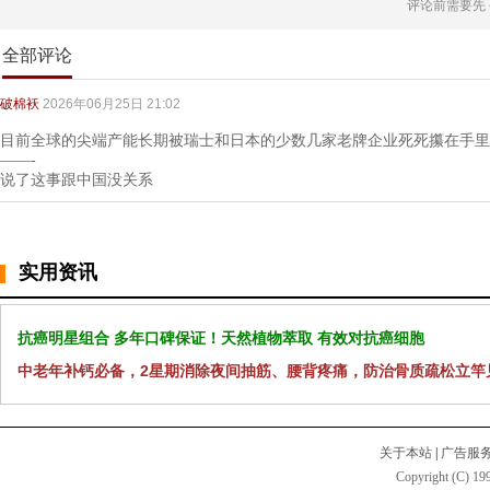
评论前需要先
全部评论
破棉袄
2026年06月25日 21:02
目前全球的尖端产能长期被瑞士和日本的少数几家老牌企业死死攥在手里
——-
说了这事跟中国没关系
实用资讯
抗癌明星组合 多年口碑保证！天然植物萃取 有效对抗癌细胞
中老年补钙必备，2星期消除夜间抽筋、腰背疼痛，防治骨质疏松立竿
关于本站
|
广告服
Copyright (C) 199