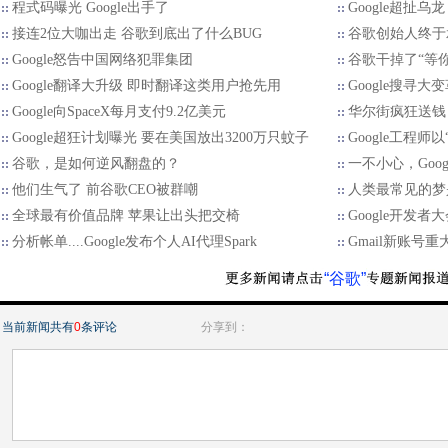
程式码曝光 Google出手了
Google超扯
接连2位大咖出走 谷歌到底出了什么BUG
谷歌创始人终于
Google怒告中国网络犯罪集团
谷歌干掉了“等你
Google翻译大升级 即时翻译这类用户抢先用
Google搜寻大
Google向SpaceX每月支付9.2亿美元
华尔街疯狂送钱
Google超狂计划曝光 要在美国放出3200万只蚊子
Google工程
谷歌，是如何逆风翻盘的？
一不小心，Goo
他们生气了 前谷歌CEO被群嘲
人类最常见的梦
全球最有价值品牌 苹果让出头把交椅
Google开发
分析帐单....Google发布个人AI代理Spark
Gmail新账号重
“谷歌”
当前新闻共有
0
条评论
分享到：