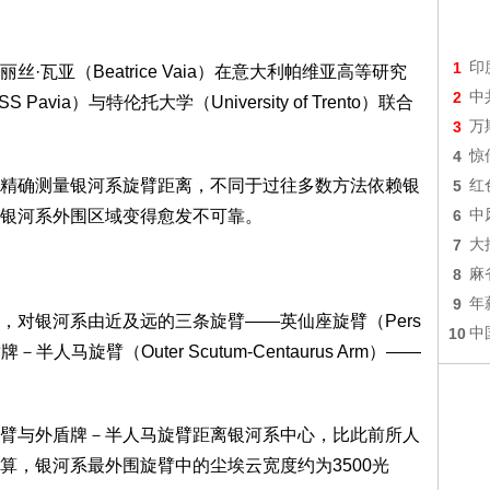
1
印
亚（Beatrice Vaia）在意大利帕维亚高等研究
2
中
e IUSS Pavia）与特伦托大学（University of Trento）联合
3
万
4
惊
确测量银河系旋臂距离，不同于过往多数方法依赖银
5
红
银河系外围区域变得愈发不可靠。
6
中
7
大
8
麻
9
年
对银河系由近及远的三条旋臂——英仙座旋臂（Pers
10
中
牌－半人马旋臂（Outer Scutum-Centaurus Arm）——
与外盾牌－半人马旋臂距离银河系中心，比此前所人
算，银河系最外围旋臂中的尘埃云宽度约为3500光