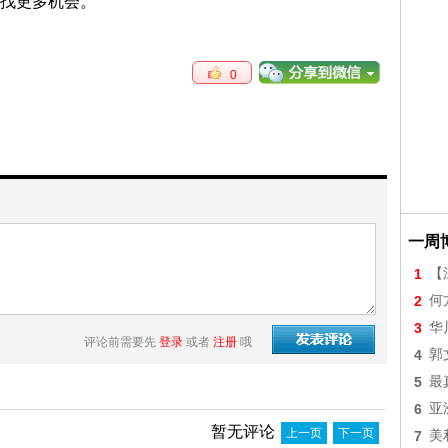
找更多机会。
0
一周
1
【
2
何
3
华
评论前需要先
登录
或者
注册
哦
4
郭
5
最
6
亚
暂无评论
上一页
下一页
7
美