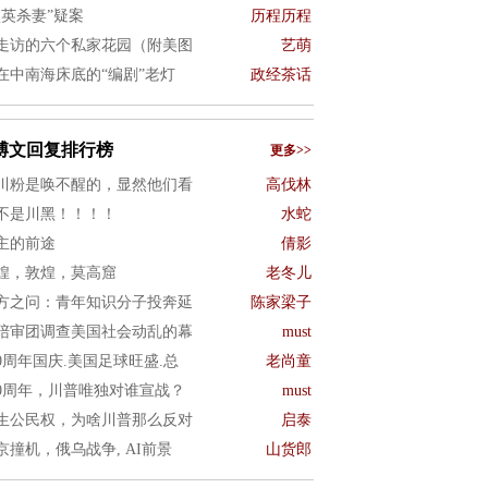
项英杀妻”疑案
历程历程
走访的六个私家花园（附美图
艺萌
在中南海床底的“编剧”老灯
政经茶话
博文回复排行榜
更多>>
川粉是唤不醒的，显然他们看
高伐林
不是川黑！！！！
水蛇
主的前途
倩影
煌，敦煌，莫高窟
老冬儿
方之问：青年知识分子投奔延
陈家梁子
陪审团调查美国社会动乱的幕
must
50周年国庆.美国足球旺盛.总
老尚童
50周年，川普唯独对谁宣战？
must
生公民权，为啥川普那么反对
启泰
京撞机，俄乌战争, AI前景
山货郎