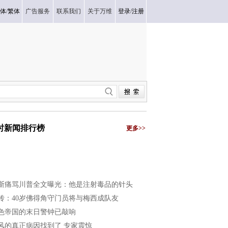
体
/
繁体
广告服务
联系我们
关于万维
登录
/
注册
小时新闻排行榜
更多>>
斯痛骂川普全文曝光：他是注射毒品的针头
传：40岁佛得角守门员将与梅西成队友
色帝国的末日警钟已敲响
风的真正病因找到了 专家震惊