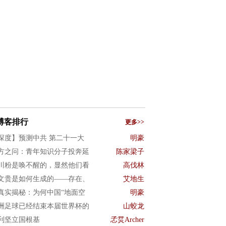
博客排行
更多>>
深度】预测中共 第二十一大
明豪
方之问：青年知识分子投奔延
陈家梁子
川粉是唤不醒的，显然他们看
高伐林
文贵是如何生成的——存在、
艾地生
真实揭秘：为何中国“地面空
明豪
洲足球已经结束本届世界杯的
山蛟龙
利坚立国根基
孞烎Archer