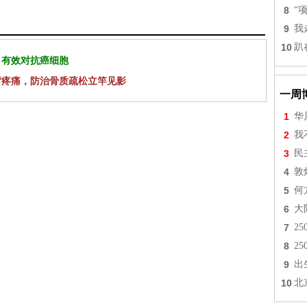
8
“
9
我
10
趴
 有效对抗癌细胞
背疼痛，防治骨质疏松立竿见影
一周
1
华
2
我
3
民
4
敦
5
何
6
大
7
2
8
2
9
出
10
北