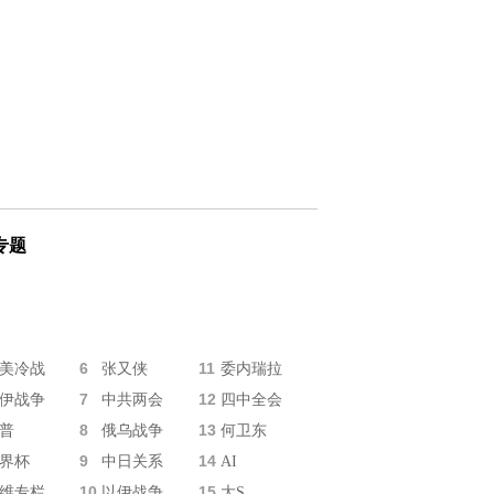
专题
6
11
美冷战
张又侠
委内瑞拉
7
12
伊战争
中共两会
四中全会
8
13
普
俄乌战争
何卫东
9
14
界杯
中日关系
AI
10
15
维专栏
以伊战争
大S