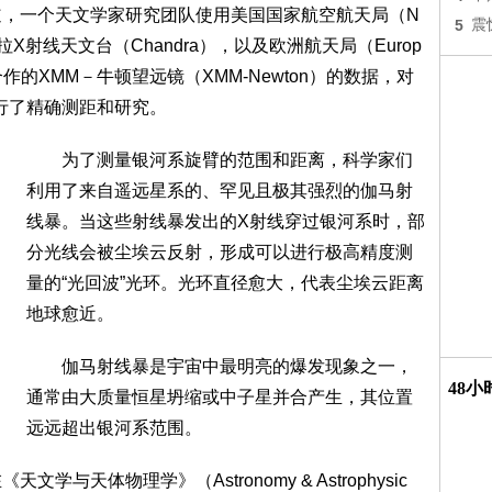
，一个天文学家研究团队使用美国国家航空航天局（N
5
震
射线天文台（Chandra），以及欧洲航天局（Europ
A参与合作的XMM－牛顿望远镜（XMM-Newton）的数据，对
云进行了精确测距和研究。
为了测量银河系旋臂的范围和距离，科学家们
利用了来自遥远星系的、罕见且极其强烈的伽马射
线暴。当这些射线暴发出的X射线穿过银河系时，部
分光线会被尘埃云反射，形成可以进行极高精度测
量的“光回波”光环。光环直径愈大，代表尘埃云距离
地球愈近。
伽马射线暴是宇宙中最明亮的爆发现象之一，
48
通常由大质量恒星坍缩或中子星并合产生，其位置
远远超出银河系范围。
天体物理学》（Astronomy & Astrophysic