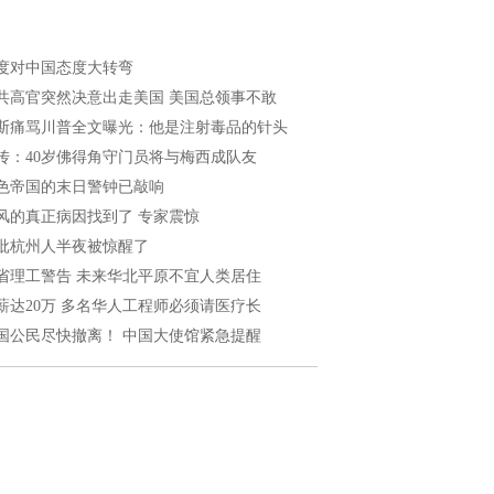
度对中国态度大转弯
共高官突然决意出走美国 美国总领事不敢
斯痛骂川普全文曝光：他是注射毒品的针头
传：40岁佛得角守门员将与梅西成队友
色帝国的末日警钟已敲响
风的真正病因找到了 专家震惊
批杭州人半夜被惊醒了
省理工警告 未来华北平原不宜人类居住
薪达20万 多名华人工程师必须请医疗长
国公民尽快撤离！ 中国大使馆紧急提醒