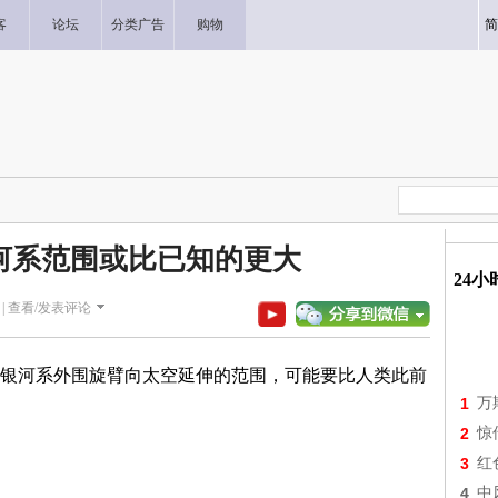
客
论坛
分类广告
购物
简
河系范围或比已知的更大
24
|
查看/发表评论
河系外围旋臂向太空延伸的范围，可能要比人类此前
1
万
2
惊
3
红
4
中