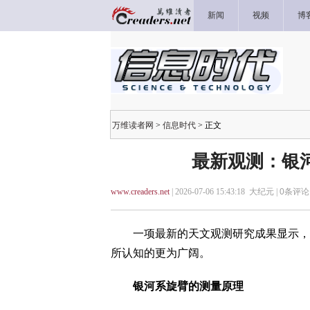
新闻
视频
博
万维读者网
>
信息时代
> 正文
最新观测：银
www.creaders.net
| 2026-07-06 15:43:18 大纪元 |
0
条评论 
一项最新的天文观测研究成果显示，银
所认知的更为广阔。
银河系旋臂的测量原理