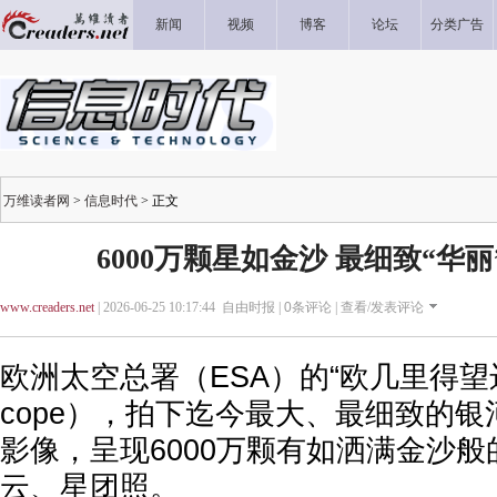
新闻
视频
博客
论坛
分类广告
万维读者网
>
信息时代
> 正文
6000万颗星如金沙 最细致“华
www.creaders.net
| 2026-06-25 10:17:44 自由时报 |
0
条评论 |
查看/发表评论
欧洲太空总署（ESA）的“欧几里得望远镜”（
cope），拍下迄今最大、最细致的
影像，呈现6000万颗有如洒满金沙
云、星团照。