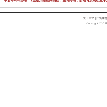
中老年补钙必备，2星期消除夜间抽筋、腰背疼痛，防治骨质疏松立竿
关于本站
|
广告服
Copyright (C) 199