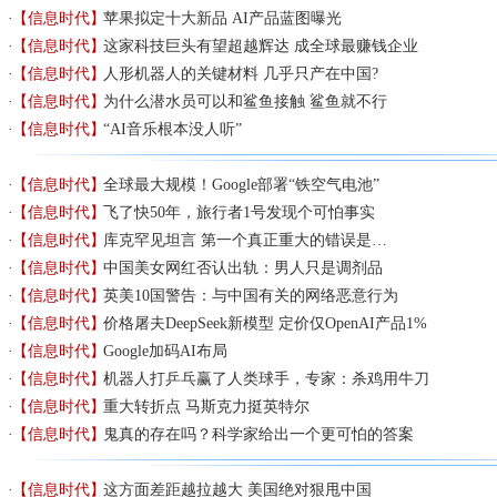
【信息时代】
苹果拟定十大新品 AI产品蓝图曝光
【信息时代】
这家科技巨头有望超越辉达 成全球最赚钱企业
【信息时代】
人形机器人的关键材料 几乎只产在中国?
【信息时代】
为什么潜水员可以和鲨鱼接触 鲨鱼就不行
【信息时代】
“AI音乐根本没人听”
【信息时代】
全球最大规模！Google部署“铁空气电池”
【信息时代】
飞了快50年，旅行者1号发现个可怕事实
【信息时代】
库克罕见坦言 第一个真正重大的错误是…
【信息时代】
中国美女网红否认出轨：男人只是调剂品
【信息时代】
英美10国警告：与中国有关的网络恶意行为
【信息时代】
价格屠夫DeepSeek新模型 定价仅OpenAI产品1%
【信息时代】
Google加码AI布局
【信息时代】
机器人打乒乓赢了人类球手，专家：杀鸡用牛刀
【信息时代】
重大转折点 马斯克力挺英特尔
【信息时代】
鬼真的存在吗？科学家给出一个更可怕的答案
【信息时代】
这方面差距越拉越大 美国绝对狠甩中国