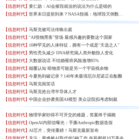
【信息时代】
黄仁勋：AI会摧毁就业的说法为什么是错的
【信息时代】
世界末日提前到来？NASA惊揭：地球毁灭倒数…
【信息时代】
马斯克被司法传唤出庭
【信息时代】
“AI怪物黑客”登场 最感兴趣的要数这个国家
【信息时代】
10种罕见的人体特征，拥有一个或是“天选之人”
【信息时代】
男性秃头减少 DNA研究揭人类外貌惊人变化
【信息时代】
大数据说话 不结婚罹癌风险激增85%
【信息时代】
颠覆认知 暗物质可能是另一个宇宙残余物
【信息时代】
今夏热到破记录？140年来最强厄尔尼诺正在酝酿
【信息时代】
马斯克闹笑话
【信息时代】
马斯克抢台湾半导体人才
【信息时代】
中国企业抄袭美国AI模型 美众议院拟考虑制裁
【信息时代】
物理学家吵得不可开交的难题，答案终于揭晓
【信息时代】
OpenAI内部信曝光：手撕Anthropic数据造假
【信息时代】
AI芯片，突传重磅！马斯克最新宣布
【信息时代】
关注：最难被AI取代的5种工作 年薪都超10万美金