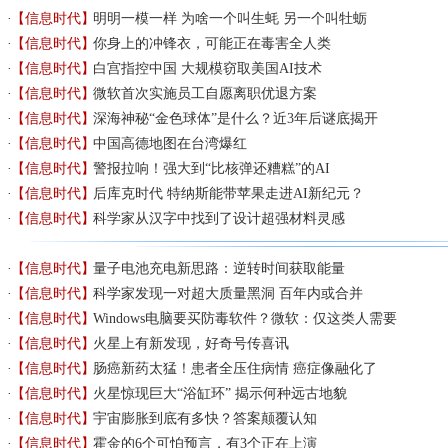
【信息时代】
明明一模一样 为啥一个叫生蚝 另一个叫牡蛎
【信息时代】
你身上的冲锋衣，可能正在毒害全人类
【信息时代】
白宫指控中国 大规模窃取美国AI技术
【信息时代】
微软首次实施员工自愿离职优退方案
【信息时代】
深海神秘“金色球体”是什么？近3年后谜底揭开
【信息时代】
中国高德地图在台湾爆红
【信息时代】
警报拉响！强大到“比核弹还糟糕”的AI
【信息时代】
后库克时代 特纳斯能带苹果走进AI新纪元？
【信息时代】
科学家从汉字中找到了设计超强材料灵感
【信息时代】
量子电池充电新思路：逆转时间获取能量
【信息时代】
科学家发现一对超大质量黑洞 百年内或合并
【信息时代】
Windows电脑要买防毒软件？微软：仅这类人需要
【信息时代】
火星上有新发现，好奇号传喜讯
【信息时代】
肠癌新药太猛！患者全压住病情 癌症像融化了
【信息时代】
火星惊现巨大“浴缸环” 揭示何种远古地貌
【信息时代】
宇宙膨胀到底有多快？答案颠覆认知
【信息时代】
霍金的6个可怕预言，有3个正在上演