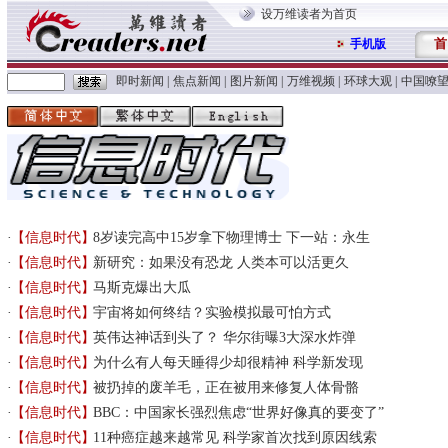
设万维读者为首页
首
手机版
即时新闻
|
焦点新闻
|
图片新闻
|
万维视频
|
环球大观
|
中国嘹
【信息时代】
8岁读完高中15岁拿下物理博士 下一站：永生
【信息时代】
新研究：如果没有恐龙 人类本可以活更久
【信息时代】
马斯克爆出大瓜
【信息时代】
宇宙将如何终结？实验模拟最可怕方式
【信息时代】
英伟达神话到头了？ 华尔街曝3大深水炸弹
【信息时代】
为什么有人每天睡得少却很精神 科学新发现
【信息时代】
被扔掉的废羊毛，正在被用来修复人体骨骼
【信息时代】
BBC：中国家长强烈焦虑“世界好像真的要变了”
【信息时代】
11种癌症越来越常见 科学家首次找到原因线索