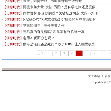
【信息时代】
今天，阿提米丝二号即将缔造一段传奇
【信息时代】
阿提米丝大量“发帖”秀图：是科学之旅还是度假
【信息时代】
同样食材 饭店炒的香？关键是这两点 大厨不外传
【信息时代】
NASA公布“阿尔忒弥斯2号”拍摄的月球背面照片
【信息时代】
苹果50周年：三件失败之作
【信息时代】
死后真的有灵魂吗? 科学家拍到临终一幕
【信息时代】
愈用AI反而愈悲观？
【信息时代】
病毒是活的还是死的？吵了100年 让人细思极恐
上页
1
2
3
4
5
6
7
8
关于本站
|
广告服
Copyright (C) 1