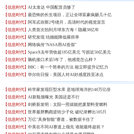
【信息时代】
AI太发达 中国配音员惨了
【信息时代】
最恐怖的长生项目，正让全球富豪疯砸几十亿
【信息时代】
阿耳忒弥斯2号绕月，高清时代的视觉宣言
【信息时代】
人类首次拍到月球东方海！隐藏38亿年
【信息时代】
研究发现 结婚能降低罹癌率
【信息时代】
网络疯传“NASA用AI造假”
【信息时代】
SpaceX去年营收超185亿美元 亏损近50亿美元
【信息时代】
脑机接口术后5年了，他感觉怎么样？
【信息时代】
BBC：有一个简单的方法 能立即提升记忆力
【信息时代】
华尔街日报：美国人对AI好感度跌至冰点
【信息时代】
科学家发现巨型水库 是地球海洋的140万亿倍
【信息时代】
AI新瓶颈曝光 美国还是不行
【信息时代】
剑桥新发明：太阳一照就能把废塑料变燃料
【信息时代】
世界最胖鹦鹉逆转少子化 破纪录孵出105只
【信息时代】
万亿“具身智能”赛道，被数据卡住了
【信息时代】
中美在不同AI赛道上领先 谁能最终超前？