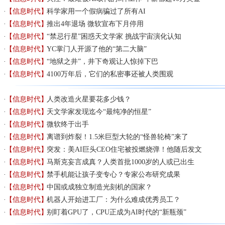
【信息时代】
科学家用一个假病骗过了所有AI
【信息时代】
推出4年退场 微软宣布下月停用
【信息时代】
“禁忌行星”困惑天文学家 挑战宇宙演化认知
【信息时代】
YC掌门人开源了他的“第二大脑”
【信息时代】
“地狱之井”，井下奇观让人惊掉下巴
【信息时代】
4100万年后，它们的私密事还被人类围观
【信息时代】
人类改造火星要花多少钱？
【信息时代】
天文学家发现迄今“最纯净的恒星”
【信息时代】
微软终于出手
【信息时代】
离谱到炸裂！1.5米巨型大轮的“怪兽轮椅”来了
【信息时代】
突发：美AI巨头CEO住宅被投燃烧弹！他随后发文
【信息时代】
马斯克妄言成真？人类首批1000岁的人或已出生
【信息时代】
禁手机能让孩子变专心？专家公布研究成果
【信息时代】
中国或成独立制造光刻机的国家？
【信息时代】
机器人开始进工厂：为什么难成优秀员工？
【信息时代】
别盯着GPU了，CPU正成为AI时代的“新瓶颈”