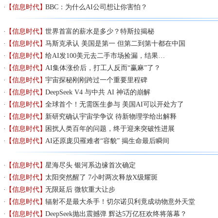
【信息时代】
BBC：为什么AI公司想让你害怕？
【信息时代】
世界首富的薪水是多少？特斯拉揭秘
【信息时代】
马斯克承认 美国是第一 但第二到第十都在中国
【信息时代】
给AI发100美元去二手市场捡漏，结果…
【信息时代】
AI集体涨价后，打工人反而“赢麻”了？
【信息时代】
宇宙探秘刚刚跨过一个重要里程碑
【信息时代】
DeepSeek V4 与中共 AI 神话的崩解
【信息时代】
全球首个！无需医生参与 美国AI可以开处方了
【信息时代】
新研究确认宇宙学争议 待新物理学给出解释
【信息时代】
困扰人类百年的问题，终于迎来突破性进展
【信息时代】
AI还原庞贝罹难者“容貌” 揭生命最后瞬间
【信息时代】
星海尽头 银河系边缘首次确定
【信息时代】
太阳突然醒了 7小时两次释放X级耀斑
【信息时代】
无限延后 微软重大让步
【信息时代】
辐射不是最大杀手！切尔诺贝利竟成动物意外天堂
【信息时代】
DeepSeek抛出震撼弹 辉达5万亿狂欢终将落幕？