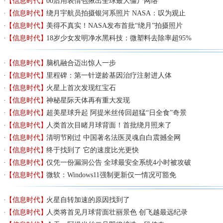
【信息时代】
00后用表情包揪出全球最大僵尸网络
【信息时代】
绕月宇航员拍摄银河系照片 NASA：叹为观止
【信息时代】
美得不真实！NASA发布首批“绕月”拍摄照片
【信息时代】
18岁少女发明净水黑科技：微塑料去除率超95%
【信息时代】
脑机融合迈出惊人一步
【信息时代】
里程碑：第一针逆龄基因治疗注射进人体
【信息时代】
火星上首次发现红宝石
【信息时代】
神秘星际天体再有重大发现
【信息时代】
超美星球升起 阿提米丝传回超猛“日全食”奇景
【信息时代】
人类首次目睹月球背面！首批绕月照来了
【信息时代】
清明节刚过 中国著名法医灵魂自白震撼全网
【信息时代】
终于找到了 它的速度比光更快
【信息时代】
仅凭一份漏洞公告 全球最安全系统4小时被攻破
【信息时代】
微软：Windows11强制更新仅一情况可豁免
【信息时代】
火星自转加速的原因找到了
【信息时代】
人类将首见月球背面壮丽景色 创飞越最远纪录