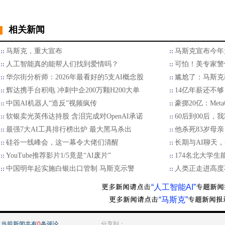
相关新闻
马斯克，重大宣布
马斯克宣布今年
人工智能真的能帮人们找到爱情吗？
可怕！美专家警
华尔街分析师：2026年最看好的5支AI概念股
尴尬了：马斯克画
辉达携手台积电 冲刺中企200万颗H200大单
14亿年薪还不够
中国AI机器人“造反”视频疯传
豪掷20亿：Met
软银卖光英伟达持股 含泪完成对OpenAI承诺
60后到00后
最强7大AI工具排行榜出炉 最大黑马杀出
他杀死83岁母亲
硅谷一线峰会，这一幕令大佬们清醒
长期与AI聊天
YouTube推荐影片1/5竟是“AI废片”
174名北大学生
中国明年起实施白银出口管制 马斯克示警
人类正走进高度
“人工智能AI”
“马斯克”
当前新闻共有
0
条评论
分享到：