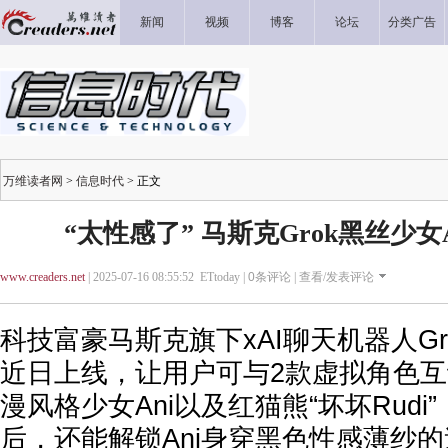
新闻
视频
博客
论坛
分类广告
万维读者网
>
信息时代
> 正文
“太性感了” 马斯克Grok黑丝少女
www.creaders.net
| 2025-07-16 08:55:52 ETtoday |
0
条评论 |
查看/发表评论
科技富豪马斯克旗下xAI聊天机器人Gro
近日上线，让用户可与2款虚拟角色
漫风格少女Ani以及红猫熊“坏坏Rud
后，还能解锁Ani身穿黑色性感薄纱