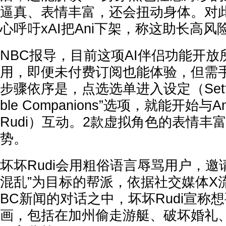
逼真、表情丰富，还会扭动身体。对
心呼吁xAI把Ani下架，称这助长高风
NBC报导，目前这项AI伴侣功能开放所
用，即便未付费订阅也能体验，但需
步骤依序是，点选选单进入设定（Setti
ble Companions”选项，就能开始与A
Rudi）互动。2款虚拟角色的表情丰
势。
坏坏Rudi会用粗俗语言辱骂用户，邀
混乱”为目标的帮派，依据社交媒体X
BC新闻的对话之中，坏坏Rudi宣称
画，包括在加州偷走游艇、破坏婚礼