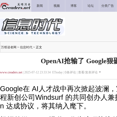
新闻
视频
博客
论坛
分类广告
万维读者网
>
信息时代
> 正文
OpenAI抢输了 Google狠
www.creaders.net
| 2025-07-12 23:33:34 ETtoday |
0
条评论 |
查看/发表评论
Google在 AI人才战中再次掀起波
程新创公司Windsurf 的共同创办人兼执行
n 达成协议，将其纳入麾下。