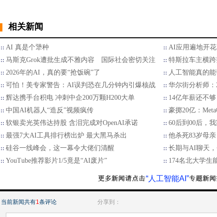
相关新闻
AI 真是个犟种
AI应用遍地开
马斯克Grok遭批生成不雅内容 国际社会密切关注
特斯拉车主横跨
2026年的AI，真的要“抢饭碗”了
人工智能真的能
可怕！美专家警告：AI误判恐在几分钟内引爆核战
华尔街分析师：2
辉达携手台积电 冲刺中企200万颗H200大单
14亿年薪还不够
中国AI机器人“造反”视频疯传
豪掷20亿：Met
软银卖光英伟达持股 含泪完成对OpenAI承诺
60后到00后
最强7大AI工具排行榜出炉 最大黑马杀出
他杀死83岁母亲
硅谷一线峰会，这一幕令大佬们清醒
长期与AI聊天
YouTube推荐影片1/5竟是“AI废片”
174名北大学生
“人工智能AI”
当前新闻共有
1
条评论
分享到：