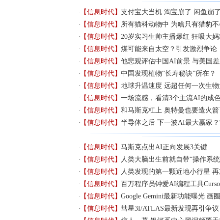
【信息时代】
支付宝大当机 淘宝崩了 闲鱼崩
【信息时代】
所有猫科动物中 为啥只有猎豹
【信息时代】
20岁实习生帅主播爆红 狂吸大
【信息时代】
煤可能来自太空？引发激烈争论
【信息时代】
他悲观评估中国AI前景 与美国
【信息时代】
中国发现植物“长寿秘诀”所在？
【信息时代】
地球升温速度 远超任何一次生物
【信息时代】
一场流感，看清3个主流AI的成
【信息时代】
和马斯克杠上 奥特曼也要造火箭
【信息时代】
半导体之后 下一波AI最大赢家
【信息时代】
马斯克点出AI正向发展3关键
【信息时代】
人类大脑出生前就自带“操作系统
【信息时代】
人类发现的第一颗近地小行星 
【信息时代】
百万程序员钟爱AI编程工具Curs
【信息时代】
Google Gemini最新功能曝光 
【信息时代】
彗星3I/ATLAS最新发现再引争议