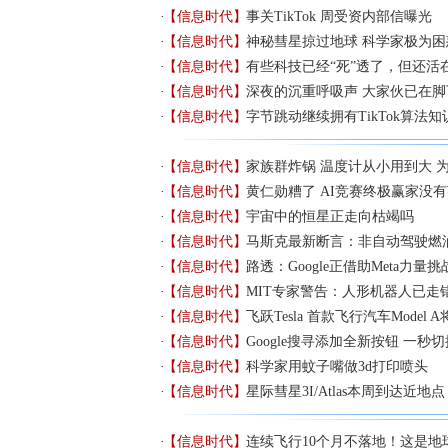
【信息时代】
事关TikTok 周受资内部信曝光
【信息时代】
神秘彗星掠过地球 科学家极为
【信息时代】
有些科技已经“死”透了，但还活
【信息时代】
深夜的沉重呼吸声 大家伙已在
【信息时代】
字节跳动继续拥有TikTok算法
【信息时代】
家族群炸锅 温度计从小用到大 
【信息时代】
黄仁勋糟了 AI竞赛终极赢家没
【信息时代】
宇宙中的恒星正走向枯竭吗
【信息时代】
马斯克最新断言：非自动驾驶燃
【信息时代】
路透：Google正借助Meta力量
【信息时代】
MIT专家警告：人形机器人已走
【信息时代】
飞跃Tesla 首款飞行汽车Model
【信息时代】
Google搜寻添加全新按钮 一秒切
【信息时代】
科学家用蚊子嘴做3d打印喷头
【信息时代】
星际彗星3I/Atlas本周到达近地
【信息时代】
连续飞行10个月不落地！这是地