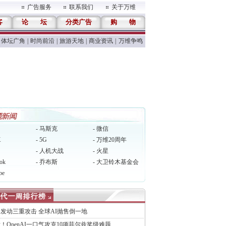
广告服务
联系我们
关于万维
客
论
坛
分类广告
购
物
体坛广角
|
时尚前沿
|
旅游天地
|
商业资讯
|
万维争鸣
- 马斯克
- 微信
X
- 5G
- 万维20周年
- 人机大战
- 火星
ok
- 乔布斯
- 大卫铃木基金会
be
发动三重攻击 全球AI抛售倒一地
！OpenAI一口气攻克10项菲尔兹奖级难题