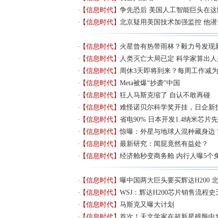
【信息时代】
争先恐后 美国人工智能巨头在
【信息时代】
北京疑用美国技术加强监控 他
【信息时代】
火星曾有热带雨林？毅力号发现
【信息时代】
人类灭亡大局已定 科学家算出
【信息时代】
周休3天即将到来？每周工作减为
【信息时代】
Meta被爆“抄袭”中国
【信息时代】
狂人马斯克缩了 自认不敢再碰
【信息时代】
难怪诺贝尔科学奖开挂，日企新
【信息时代】
省电90% 日本开发1.4纳米芯片
【信息时代】
惊曝：外星与地球人混种藏身边 
【信息时代】
最新研究：闻屁竟然有益处？
【信息时代】
经济舱秒变商务舱 内行人曝5个
【信息时代】
曝中国两大巨头要买辉达H200 
【信息时代】
WSJ：辉达H200芯片销售流程
【信息时代】
马斯克又曝大计划
【信息时代】
首次！天文学家在超新星残骸中