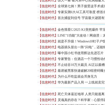
【信息时代】
惊人一幕 银河系中心黑洞颠覆
【信息时代】
全球第七例！男子接受这手术成功
【信息时代】
专家实测6大AI工具可靠度 榜首
【信息时代】
首次捕捉到信号 宇宙最大谜团有
【信息时代】
金色彗星C/2025 K1突然爆炸 
【信息时代】
LINE“1功能”大改动！网崩溃：
【信息时代】
就是不升级！Windows10钉子
【信息时代】
电器插头冒出一阵“闪电”，还能
【信息时代】
曝中国小红书使用辉达先进芯片
【信息时代】
专家警告：住酒店一个习惯性动
【信息时代】
不止硅谷10万大裁员 AI正以最
【信息时代】
最易被黑客快速破解20组密码曝
【信息时代】
为什么不吃盐就会浑身无力
【信息时代】
华为最新产品入局 一上线就卖完
【信息时代】
死亡天体逼近地球 人类只能逃离
【信息时代】
灵魂真的存在？科学家：心脏停