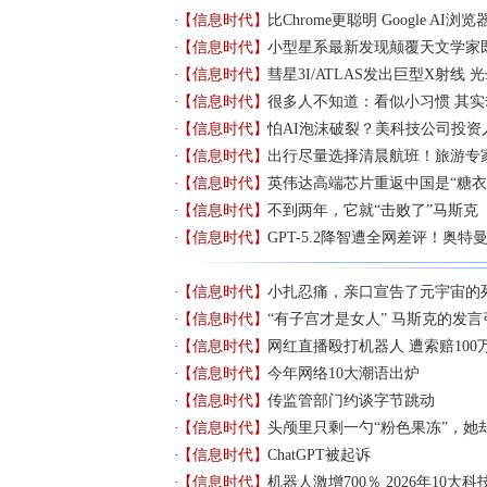
【信息时代】
比Chrome更聪明 Google AI浏
【信息时代】
小型星系最新发现颠覆天文学家
【信息时代】
彗星3I/ATLAS发出巨型X射线 
【信息时代】
很多人不知道：看似小习惯 其
【信息时代】
怕AI泡沫破裂？美科技公司投资
【信息时代】
出行尽量选择清晨航班！旅游专
【信息时代】
英伟达高端芯片重返中国是“糖衣
【信息时代】
不到两年，它就“击败了”马斯克
【信息时代】
GPT-5.2降智遭全网差评！奥特
【信息时代】
小扎忍痛，亲口宣告了元宇宙的
【信息时代】
“有子宫才是女人” 马斯克的发
【信息时代】
网红直播殴打机器人 遭索赔100
【信息时代】
今年网络10大潮语出炉
【信息时代】
传监管部门约谈字节跳动
【信息时代】
头颅里只剩一勺“粉色果冻”，她却
【信息时代】
ChatGPT被起诉
【信息时代】
机器人激增700％ 2026年10大