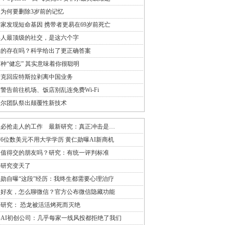
为何要删除3岁前的记忆
家发现短命基因 携带者更易在69岁前死亡
年人最顶级的社交，是这六个字
真的存在吗？科学给出了更正确答案
种“健忘” 其实意味着你很聪明
斯克回应特斯拉剥离中国业务
警告前往机场、饭店别乱连免费Wi-Fi
奈尔团队祭出颠覆性新技术
未必抢走人的工作 最新研究：真正冲击是…
6位数美元不用大学学历 黄仁勋曝AI新商机
是值得交的朋友吗？研究：有统一评判标准
学研究变天了
勋自曝“这段”经历：我终生都需要心理治疗
加好友，怎么聊微信？官方公布微信隐藏功能
研究： 恐龙被活活烤死而灭绝
AI初创公司：几乎每家一线风投都拒绝了我们