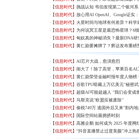
【信息时代】
挑战认知 韦伯发现第二个银河系
【信息时代】
放心用AI OpenAI、Google证
【信息时代】
火星时间与地球有何差异？科学
【信息时代】
为何说冥王星是最恐怖星球？6
【信息时代】
匈奴真的神秘消失？最新DNA研
【信息时代】
黄仁勋要摊牌了？辉达发布重磅
【信息时代】
AI芯片大战，愈演愈烈
【信息时代】
闹大了！除了高管，苹果百名AI
【信息时代】
黄仁勋荣登金融时报年度人物榜
【信息时代】
谷歌TPU暗藏上万亿美元“秘密武
【信息时代】
超级AI可能超越人 “我们会变成鱼
【信息时代】
马斯克说“欧盟应被废除”
【信息时代】
偷税749万 逃国外后又来“割内地
【信息时代】
国际空间站最拥挤时刻
【信息时代】
高雅企鹅 如何成为 2025 年度网
【信息时代】
“抖音直播禁止过度美颜”冲上热