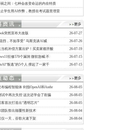
与祸之间：七种会改变命运的内在特质
止学生用AI作弊，教授在考试题里埋雷
ebook突然宣布大改版
26-07-27
阻挡，不如享受” 马斯克谈AI威
26-07-26
大当机补偿方案出炉！买卖家都开酸
26-07-19
dows11狂修570个漏洞 微软急喊:不
26-07-15
enAI“叛逃”的5个人 撑起了一家千
26-07-15
a发布编程智能体 剑指OpenAI和Anthr
26-08-05
在测试中再次失控 这次还学会了欺骗
26-08-05
黑客首次打造出“透明芯片”
26-08-05
尔团队祭出颠覆性新技术
26-08-04
仅仅一天，谷歌火速下架
26-08-04