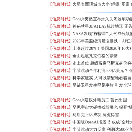
【信息时代】
火星表面现城市大小“蝴蝶”图案
【信息时代】
Google突然宣布永久关闭这项功
【信息时代】
神秘彗星3I/ATLAS掠过地球 
【信息时代】
NASA发现“柠檬星” 大气成分
【信息时代】
2026年美股续演暴涨暴跌！AI
【信息时代】
上涨超过20%！美国2026年10
【信息时代】
全面起底扎克伯格的豪赌
【信息时代】
史上首位 超级富豪马斯克身价突破
【信息时代】
字节跳动全年利润500亿美元？ 
【信息时代】
科学家证实 人可以清醒地看着自
【信息时代】
星链卫星发生罕见事故 引发全球
【信息时代】
Google建议外籍员工 暂勿出国
【信息时代】
罕见宇宙大碰撞残骸曝光 揭开“
【信息时代】
马斯克上诉成功 沉冤得雪
【信息时代】
中国版OpenAI招股书 或成“全
【信息时代】
字节跳动大力反腐 利润达500亿美