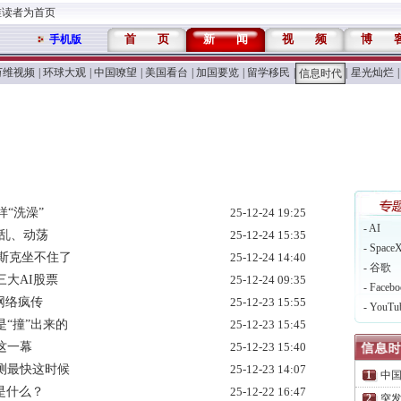
维读者为首页
首
页
新
闻
视
频
博
手机版
万维视频
|
环球大观
|
中国嘹望
|
美国看台
|
加国要览
|
留学移民
|
|
星光灿烂
|
信息时代
“洗澡”
25-12-24 19:25
- AI
乱、动荡
25-12-24 15:35
- Space
马斯克坐不住了
25-12-24 14:40
- 谷歌
三大AI股票
25-12-24 09:35
- Facebo
网络疯传
25-12-23 15:55
- YouTu
“撞”出来的
25-12-23 15:45
这一幕
25-12-23 15:40
测最快这时候
25-12-23 14:07
中国
是什么？
25-12-22 16:47
突发