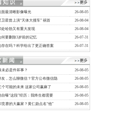
表面最清晰影像曝光
26-08-05
卫星曾上演“天体大撞车” 祸首
26-08-04
深处哈勃又有重大发现
26-08-04
为何要删除3岁前的记忆
26-07-31
的存在吗？科学给出了更正确答案
26-07-31
泡沫未必是件坏事？
26-08-05
好友，怎么聊微信？官方公布微信隐
26-08-05
I三个可能的未来 这家公司赢麻了
26-08-05
勋自曝“这段”经历：我终生都需要
26-08-05
I竞赛的大赢家？黄仁勋点名“他”
26-08-05