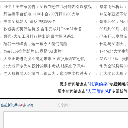
可怕！美专家警告：AI误判恐在几分钟内引爆核战
华尔街分析师：2
辉达携手台积电 冲刺中企200万颗H200大单
14亿年薪还不够
中国AI机器人“造反”视频疯传
豪掷20亿：Met
软银卖光英伟达持股 含泪完成对OpenAI承诺
60后到00后
最强7大AI工具排行榜出炉 最大黑马杀出
他杀死83岁母亲
硅谷一线峰会，这一幕令大佬们清醒
长期与AI聊天
YouTube推荐影片1/5竟是“AI废片”
174名北大学生
人类正走进高度不确定未来 AI教父最深层恐惧
暴跌27.5%！
北大老师专为AI设计的期中考试 结果出乎意料
华为全球悬赏30
连人形机器人公司自己都认为，这项技术炒过头了
北大老师太狠了
“扎克伯格”
“人工智能AI”
当前新闻共有
0
条评论
分享到：