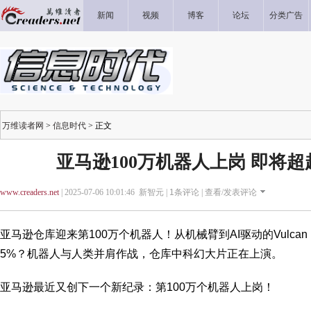
新闻
视频
博客
论坛
分类广告
万维读者网
>
信息时代
> 正文
亚马逊100万机器人上岗 即将
www.creaders.net
| 2025-07-06 10:01:46 新智元 |
1
条评论 |
查看/发表评论
亚马逊
仓库迎来第100万个机器人！从机械臂到AI驱动的Vulc
5%？机器人与人类并肩作战，仓库中科幻大片正在上演。
亚马逊最近又创下一个新纪录：第100万个机器人上岗！