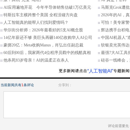
AI应用遍地开花 今年半导体销售估破1万亿美元
马斯克Grok
特斯拉车主横跨整个美国 全程没碰方向盘
2026年的AI，
人工智能真的能帮人们找到爱情吗？
可怕！美专家警
华尔街分析师：2026年最看好的5支AI概念股
辉达携手台积电 
14亿年薪还不够 美巨头再砸140亿收购华人AI公司
中国AI机器人“
豪掷20亿：Meta收购Manus，肖弘出任副总裁
软银卖光英伟达持
60后到00后，我家两代4位程序员戳中的残酷真相
最强7大AI工具
他杀死83岁母亲！AI的温柔正在杀人
硅谷一线峰会，
“人工智能AI”
当前新闻共有
1
条评论
分享到：
评论前需要先