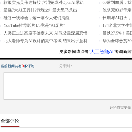
软银卖光英伟达持股 含泪完成对OpenAI承诺
60后到00后
最强7大AI工具排行榜出炉 最大黑马杀出
他杀死83岁母亲
硅谷一线峰会，这一幕令大佬们清醒
长期与AI聊天
YouTube推荐影片1/5竟是“AI废片”
174名北大学生
人类正走进高度不确定未来 AI教父最深层恐惧
暴跌27.5%！
北大老师专为AI设计的期中考试 结果出乎意料
华为全球悬赏30
“人工智能AI”
当前新闻共有
0
条评论
分享到：
评论前需要先
全部评论