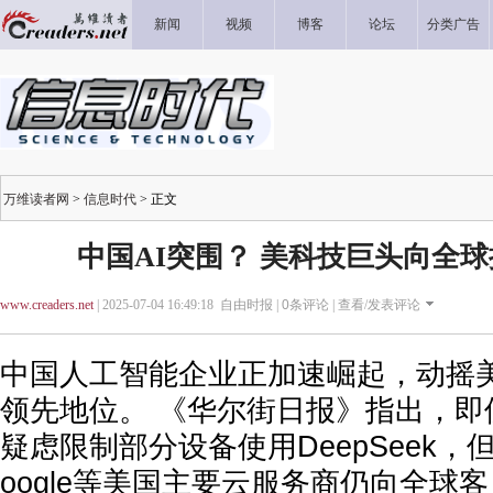
新闻
视频
博客
论坛
分类广告
万维读者网
>
信息时代
> 正文
中国AI突围？ 美科技巨头向全球提供
www.creaders.net
| 2025-07-04 16:49:18 自由时报 |
0
条评论 |
查看/发表评论
中国人工智能企业正加速崛起，动摇美
领先地位。 《华尔街日报》指出，即
疑虑限制部分设备使用DeepSeek
oogle等美国主要云服务商仍向全球