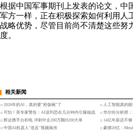
根据中国军事期刊上发表的论文，中
军方一样，正在积极探索如何利用人
战略优势，尽管目前尚不清楚这些努
度。
相关新闻
2026年的AI，真的要“抢饭碗”了
人工智能真的能
可怕！美专家警告：AI误判恐在几分钟内引爆核战
华尔街分析师：2
辉达携手台积电 冲刺中企200万颗H200大单
14亿年薪还不够
中国AI机器人“造反”视频疯传
豪掷20亿：Met