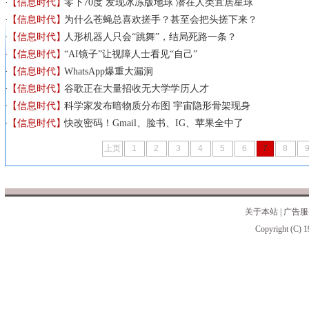
【信息时代】
零下70度 发现冰冻版地球 潜在人类宜居星球
【信息时代】
为什么苍蝇总喜欢搓手？甚至会把头搓下来？
【信息时代】
人形机器人只会“跳舞”，结局死路一条？
【信息时代】
“AI镜子”让视障人士看见“自己”
【信息时代】
WhatsApp爆重大漏洞
【信息时代】
谷歌正在大量招收无大学学历人才
【信息时代】
科学家发布暗物质分布图 宇宙隐形骨架现身
【信息时代】
快改密码！Gmail、脸书、IG、苹果全中了
上页
1
2
3
4
5
6
7
8
关于本站
|
广告服
Copyright (C) 1