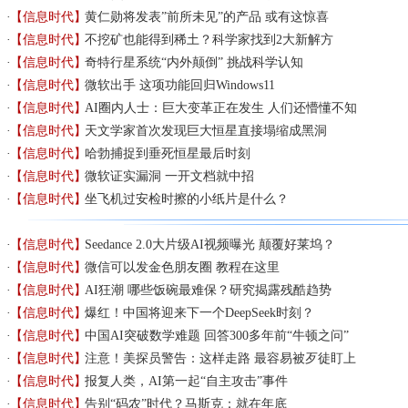
【信息时代】
黄仁勋将发表”前所未见”的产品 或有这惊喜
【信息时代】
不挖矿也能得到稀土？科学家找到2大新解方
【信息时代】
奇特行星系统“内外颠倒” 挑战科学认知
【信息时代】
微软出手 这项功能回归Windows11
【信息时代】
AI圈内人士：巨大变革正在发生 人们还懵懂不知
【信息时代】
天文学家首次发现巨大恒星直接塌缩成黑洞
【信息时代】
哈勃捕捉到垂死恒星最后时刻
【信息时代】
微软证实漏洞 一开文档就中招
【信息时代】
坐飞机过安检时擦的小纸片是什么？
【信息时代】
Seedance 2.0大片级AI视频曝光 颠覆好莱坞？
【信息时代】
微信可以发金色朋友圈 教程在这里
【信息时代】
AI狂潮 哪些饭碗最难保？研究揭露残酷趋势
【信息时代】
爆红！中国将迎来下一个DeepSeek时刻？
【信息时代】
中国AI突破数学难题 回答300多年前“牛顿之问”
【信息时代】
注意！美探员警告：这样走路 最容易被歹徒盯上
【信息时代】
报复人类，AI第一起“自主攻击”事件
【信息时代】
告别“码农”时代？马斯克：就在年底