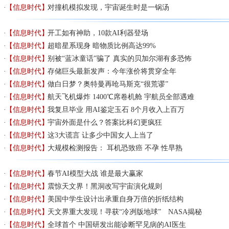
【信息时代】
对撞机模拟发现，宇宙诞生时是一锅汤
【信息时代】
开工如有神助，10款AI利器登场
【信息时代】
超暗星系现身 暗物质比例高达99%
【信息时代】
别被“蓝冰童话”骗了 真实的贝加尔湖有多恐怖
【信息时代】
存储巨头最新发声：今年涨价将贯穿全年
【信息时代】
做白日梦？奥特曼再呛马斯克“很荒谬”
【信息时代】
航天飞机爆炸 1400℃席卷机舱 宇航员全部遇难
【信息时代】
我复旦毕业 用AI鉴定玉石 8个月收入上百万
【信息时代】
宇宙外面是什么？答案比科幻更疯狂
【信息时代】
这3大谎言 让多少中国女人上当了
【信息时代】
大规模检测报告： 耳机恐致癌 不孕 性早熟
【信息时代】
春节AI模型大战 谁是最大赢家
【信息时代】
震惊天文界！黑洞改写宇宙演化规则
【信息时代】
美国中学生设计出承重自身万倍的折纸结构
【信息时代】
天文界重大发现！寻获“冷冽版地球” NASA揭秘
【信息时代】
全球首个 中国研发出能诊断罕见病的AI医生