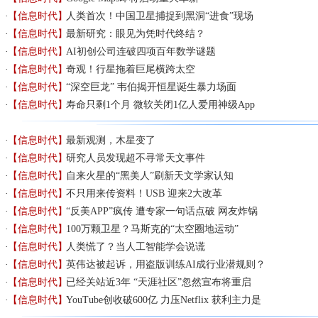
【信息时代】
人类首次！中国卫星捕捉到黑洞“进食”现场
【信息时代】
最新研究：眼见为凭时代终结？
【信息时代】
AI初创公司连破四项百年数学谜题
【信息时代】
奇观！行星拖着巨尾横跨太空
【信息时代】
“深空巨龙” 韦伯揭开恒星诞生暴力场面
【信息时代】
寿命只剩1个月 微软关闭1亿人爱用神级App
【信息时代】
最新观测，木星变了
【信息时代】
研究人员发现超不寻常天文事件
【信息时代】
自来火星的“黑美人”刷新天文学家认知
【信息时代】
不只用来传资料！USB 迎来2大改革
【信息时代】
“反美APP”疯传 遭专家一句话点破 网友炸锅
【信息时代】
100万颗卫星？马斯克的“太空圈地运动”
【信息时代】
人类慌了？当人工智能学会说谎
【信息时代】
英伟达被起诉，用盗版训练AI成行业潜规则？
【信息时代】
已经关站近3年 “天涯社区”忽然宣布将重启
【信息时代】
YouTube创收破600亿 力压Netflix 获利主力是