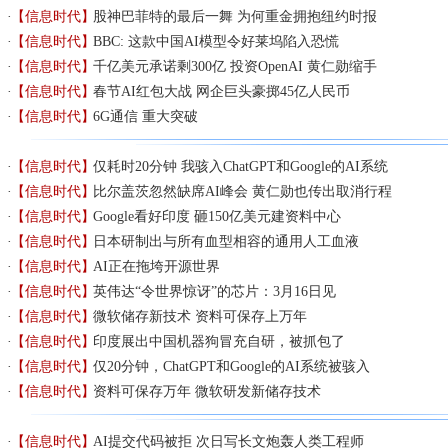
【信息时代】
股神巴菲特的最后一舞 为何重金拥抱纽约时报
【信息时代】
BBC: 这款中国AI模型令好莱坞陷入恐慌
【信息时代】
千亿美元承诺剩300亿 投资OpenAI 黄仁勋缩手
【信息时代】
春节AI红包大战 网企巨头豪掷45亿人民币
【信息时代】
6G通信 重大突破
【信息时代】
仅耗时20分钟 我骇入ChatGPT和Google的AI系统
【信息时代】
比尔盖茨忽然缺席AI峰会 黄仁勋也传出取消行程
【信息时代】
Google看好印度 砸150亿美元建资料中心
【信息时代】
日本研制出与所有血型相容的通用人工血液
【信息时代】
AI正在拖垮开源世界
【信息时代】
英伟达“令世界惊讶”的芯片：3月16日见
【信息时代】
微软储存新技术 资料可保存上万年
【信息时代】
印度展出中国机器狗冒充自研，被抓包了
【信息时代】
仅20分钟，ChatGPT和Google的AI系统被骇入
【信息时代】
资料可保存万年 微软研发新储存技术
【信息时代】
AI提交代码被拒 次日写长文炮轰人类工程师