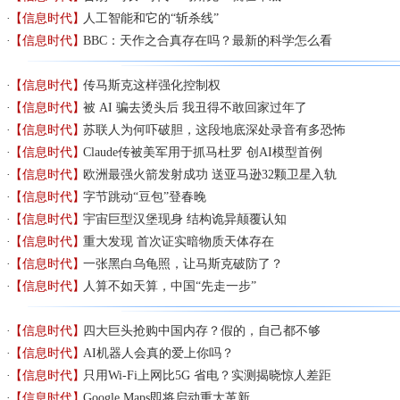
【信息时代】
人工智能和它的“斩杀线”
【信息时代】
BBC：天作之合真存在吗？最新的科学怎么看
【信息时代】
传马斯克这样强化控制权
【信息时代】
被 AI 骗去烫头后 我丑得不敢回家过年了
【信息时代】
苏联人为何吓破胆，这段地底深处录音有多恐怖
【信息时代】
Claude传被美军用于抓马杜罗 创AI模型首例
【信息时代】
欧洲最强火箭发射成功 送亚马逊32颗卫星入轨
【信息时代】
字节跳动“豆包”登春晚
【信息时代】
宇宙巨型汉堡现身 结构诡异颠覆认知
【信息时代】
​重大发现 首次证实暗物质天体存在
【信息时代】
一张黑白乌龟照，让马斯克破防了？
【信息时代】
人算不如天算，中国“先走一步”
【信息时代】
四大巨头抢购中国内存？假的，自己都不够
【信息时代】
AI机器人会真的爱上你吗？
【信息时代】
只用Wi-Fi上网比5G 省电？实测揭晓惊人差距
【信息时代】
Google Maps即将启动重大革新