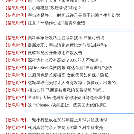
【信息时代】
适合居住？天文学家发现又一颗“地球”
【信息时代】
手机电磁波“致癌争议”终结？
【信息时代】
宇宙本是静止，时间或许只是量子纠缠产生的幻觉
【信息时代】
注意！一动作恐让U盘资料全毁
【信息时代】
美科学家研发稀土提取新技术 产量可倍增
【信息时代】
最新发现：宇宙演化速度比之前所知快得多
【信息时代】
微软罕见公开全球用户数反击
【信息时代】
深夜为什么没有高铁？90%的人不知道...
【信息时代】
揭DeepSeek高效内幕 辉达亲授“神速训练”秘诀
【信息时代】
上厕所也是难度极高 女航天员如何保护隐私
【信息时代】
这颗星球完美得让人脊背发凉，就像设计出来的
【信息时代】
相当友好 马斯克被爆私约艾普斯坦 询问…
【信息时代】
章鱼9个大脑 连科学家都怀疑可能是外星生物
【信息时代】
这个iPhone小功能正让一些美国大佬们抓狂
【信息时代】
一颗小行星或在2032年撞上月球并波及地球
【信息时代】
死后真能与亲人在阴间团聚？科学答案是…