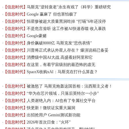
【信息时代】
马斯克“逆转衰老”永生有戏了《科学》重磅研究
【信息时代】
Google 赢麻了 但也害怕极了
【信息时代】
恒星惨被超大质量黑洞吃掉 “打嗝”6年还没停
【信息时代】
不是危言耸听 这工作被AI快速吞噬 收入暴跌
【信息时代】
Google豪赌
【信息时代】
身价飙破8000亿 马斯克发“悲伤表情”
【信息时代】
川普将正式承认外星人存在？ 爆演说稿已备妥
【信息时代】
消费级中国AI大战 高盛看好阿里和它
【信息时代】
在这里，有着宇宙级别的最恐怖的虚无
【信息时代】
SpaceX收购xAI：马斯克在打什么算盘？
【信息时代】
被激怒了 马斯克炮轰这国首相：法西斯主义者！
【信息时代】
“华为在芯片领域，只落后英特尔一小步”
【信息时代】
人类谢绝入内：AI也有了专属社交平台
【信息时代】
快更新！微软证实重大漏洞
【信息时代】
出招抢用户 Gemini测试新功能
【信息时代】
2026年首次日食：“火环”