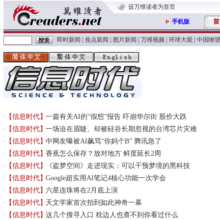
设万维读者为首页
首
手机版
即时新闻
|
焦点新闻
|
图片新闻
|
万维视频
|
环球大观
|
中国嘹
【信息时代】
一篇有关AI的“假想”报告 吓崩华尔街 股价大跌
【信息时代】
一场迫在眉睫、却被硅谷长期忽视的台湾芯片灾难
【信息时代】
中网友曝被AI飙骂“你妈个B” 腾讯急了
【信息时代】
香蕉怎么保存？放对地方 鲜度延长2周
【信息时代】
《盗梦空间》走进现实：可以干预梦境的黑科技
【信息时代】
Google超实用AI笔记4核心功能一次学会
【信息时代】
六星连珠将在2月底上演
【信息时代】
天文学家首次拍到如此神奇一幕
【信息时代】
这几个搜寻入口 枕边人也查不到你看过什么