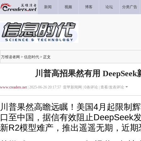
新闻
视频
博客
论坛
分类广告
万维读者网
>
信息时代
> 正文
川普高招果然有用 DeepSee
www.creaders.net
| 2025-06-26 20:17:57 壹苹新闻网 |
0
条评论 |
查看/发表评论
川普果然高瞻远瞩！美国4月起限制辉
口至中国，据信有效阻止DeepSee
新R2模型难产，推出遥遥无期，近期