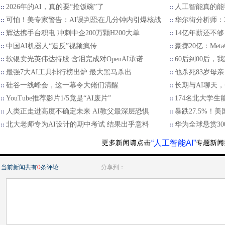
2026年的AI，真的要“抢饭碗”了
人工智能真的能
可怕！美专家警告：AI误判恐在几分钟内引爆核战
华尔街分析师：2
辉达携手台积电 冲刺中企200万颗H200大单
14亿年薪还不够
中国AI机器人“造反”视频疯传
豪掷20亿：Met
软银卖光英伟达持股 含泪完成对OpenAI承诺
60后到00后
最强7大AI工具排行榜出炉 最大黑马杀出
他杀死83岁母亲
硅谷一线峰会，这一幕令大佬们清醒
长期与AI聊天
YouTube推荐影片1/5竟是“AI废片”
174名北大学生
人类正走进高度不确定未来 AI教父最深层恐惧
暴跌27.5%！
北大老师专为AI设计的期中考试 结果出乎意料
华为全球悬赏30
“人工智能AI”
当前新闻共有
0
条评论
分享到：