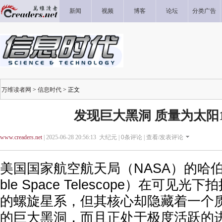
新闻
视频
博客
论坛
分类广告
万维读者网
>
信息时代
> 正文
发现巨大黑洞 质量为太阳1
www.creaders.net
| 2025-06-28 20:56:13 大纪元 |
0
条评论 |
查看/发表评论
美国国家航空航天局（NASA）的哈伯
ble Space Telescope）在可见
的螺旋星系，但其核心却隐藏着一个质
的巨大黑洞，而且正处于极度活跃的