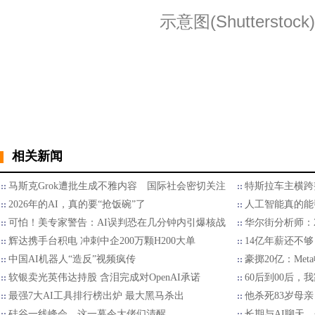
示意图(Shutterstock)
相关新闻
马斯克Grok遭批生成不雅内容 国际社会密切关注
特斯拉车主横跨
2026年的AI，真的要“抢饭碗”了
人工智能真的能
可怕！美专家警告：AI误判恐在几分钟内引爆核战
华尔街分析师：2
辉达携手台积电 冲刺中企200万颗H200大单
14亿年薪还不够
中国AI机器人“造反”视频疯传
豪掷20亿：Met
软银卖光英伟达持股 含泪完成对OpenAI承诺
60后到00后
最强7大AI工具排行榜出炉 最大黑马杀出
他杀死83岁母亲
硅谷一线峰会，这一幕令大佬们清醒
长期与AI聊天