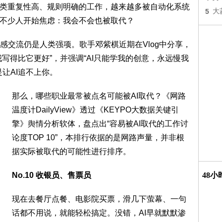
这类重复性高、规则明确的工作，越来越多被自动化系统
5
大
让不少人开始焦虑：我会不会也被取代？
感交流仍是人类强项。歌手邓紫棋近期在Vlog中分享，
我写得比它更好”，并强调“AI只能学我的创意，永远慢我
让AI追不上你。
那么，哪些职业最常被点名可能被AI取代？《网路
温度计DailyView》透过《KEYPO大数据关键引
擎》舆情分析软体，盘点出“容易被AI取代的工作讨
论度TOP 10”，本排行依据的是网路声量，并非根
据实际被取代的可能性进行排序。
No.10 收银员、售票员
48
现在去餐厅点餐、电影院买票，滑几下萤幕、一句
话都不用说，就能轻松搞定。没错，AI早就默默渗