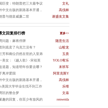
国巨变：特朗普把三大最争议
文礼
外中文出版的新路基本开通，
高伐林
朗普与德皇威廉二世
谢盛友文集
博文回复排行榜
更多>>
湾问题：麻将停牌
随意生活
普到底卖了乌克兰没有？
山蛟龙
兰芳和兩位仍然在世的入室弟
玉质
一美女：《越人歌》-宋祖英
YOLO宥乐
这道题，知道明年你要去哪？
末班车
于离岸爱国
阿里克斯Y
外中文出版的新路基本开通，
高伐林
0%美国大学毕业生找不到工作
乐维
湾区的整合梦
文庙
菓趣的回复，你至少有放风的
renweida