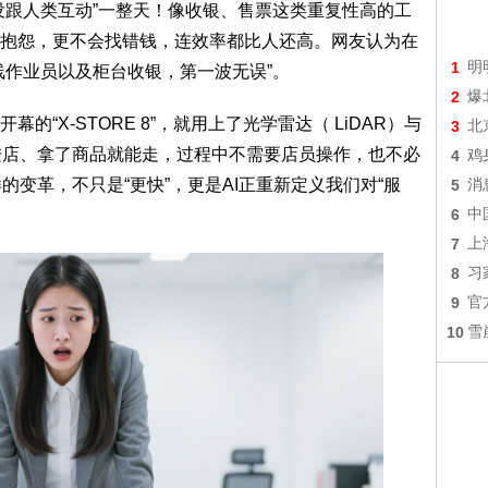
没跟人类互动”一整天！像收银、售票这类重复性高的工
抱怨，更不会找错钱，连效率都比人还高。网友认为在
1
明
线作业员以及柜台收银，第一波无误”。
2
爆
的“X-STORE 8”，就用上了光学雷达（ LiDAR）与
3
北
de进店、拿了商品就能走，过程中不需要店员操作，也不必
4
鸡
的变革，不只是“更快”，更是AI正重新定义我们对“服
5
消
6
中
7
上
8
习
9
官
10
雪