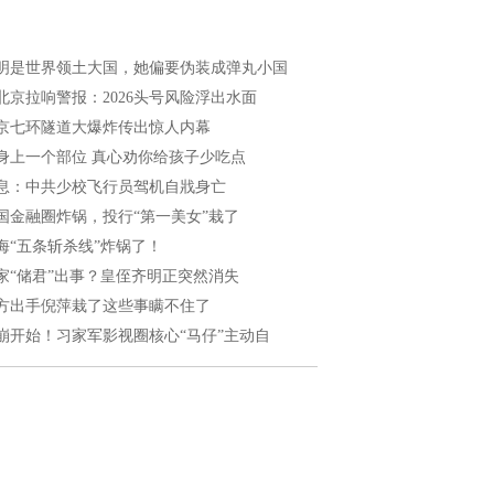
明是世界领土大国，她偏要伪装成弹丸小国
北京拉响警报：2026头号风险浮出水面
京七环隧道大爆炸传出惊人内幕
身上一个部位 真心劝你给孩子少吃点
息：中共少校飞行员驾机自戕身亡
国金融圈炸锅，投行“第一美女”栽了
海“五条斩杀线”炸锅了！
家“储君”出事？皇侄齐明正突然消失
方出手倪萍栽了这些事瞒不住了
崩开始！习家军影视圈核心“马仔”主动自