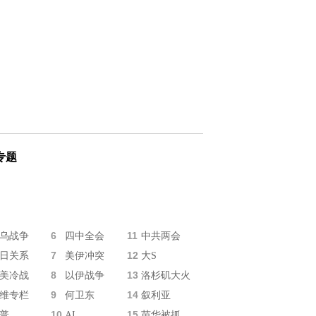
专题
6
11
乌战争
四中全会
中共两会
7
12
日关系
美伊冲突
大S
8
13
美冷战
以伊战争
洛杉矶大火
9
14
维专栏
何卫东
叙利亚
10
15
普
AI
苗华被抓