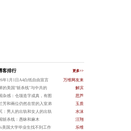
博客排行
更多>>
026年1月1日A4白纸自由宣言
万维网友来
屏的美国“斩杀线”与中共的
解滨
国杂感：仓颉造字成真，有图
思芦
兰芳和兩位仍然在世的入室弟
玉质
芃：男人的出轨和女人的出轨
水沫
国斩杀线：愚昧和麻木
汪翔
0%美国大学毕业生找不到工作
乐维