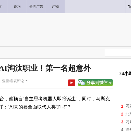
客
论坛
分类广告
购物
简
被AI淘汰职业！第一名超意外
24
|
查看/发表评论
再访台，他预言“自主思考机器人即将诞生”，同时，马斯克
1
习
呼：“AI真的要全面取代人类了吗”？
2
北
3
习
4
跨