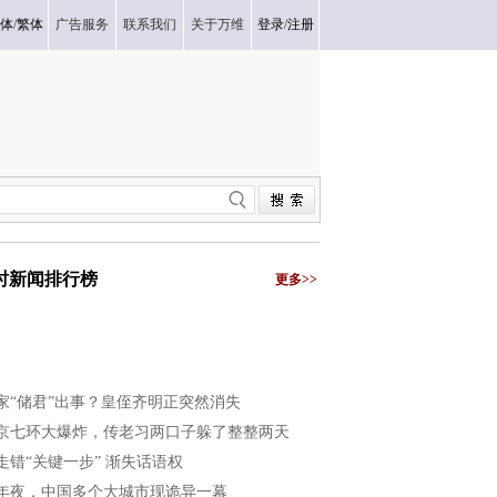
体
/
繁体
广告服务
联系我们
关于万维
登录
/
注册
小时新闻排行榜
更多>>
家“储君”出事？皇侄齐明正突然消失
京七环大爆炸，传老习两口子躲了整整两天
走错“关键一步” 渐失话语权
年夜，中国多个大城市现诡异一幕