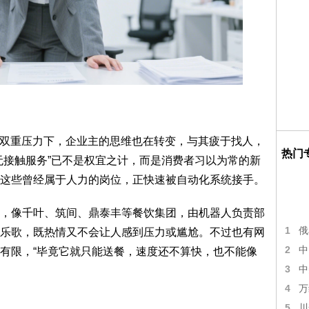
的双重压力下，企业主的思维也在转变，与其疲于找人，
热门
无接触服务”已不是权宜之计，而是消费者习以为常的新
这些曾经属于人力的岗位，正快速被自动化系统接手。
，像千叶、筑间、鼎泰丰等餐饮集团，由机器人负责部
1
俄
乐歌，既热情又不会让人感到压力或尴尬。不过也有网
2
中
有限，“毕竟它就只能送餐，速度还不算快，也不能像
3
中
4
万
5
川