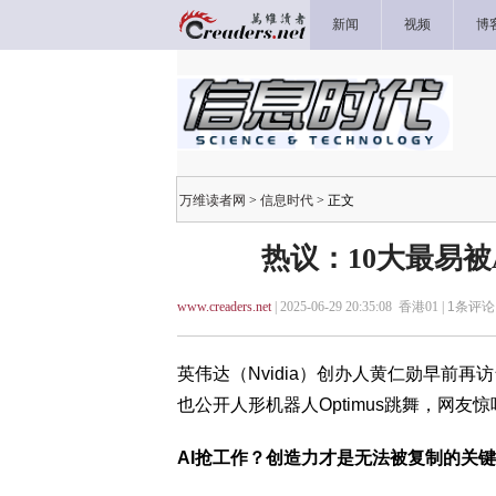
新闻
视频
博
万维读者网
>
信息时代
> 正文
热议：10大最易
www.creaders.net
| 2025-06-29 20:35:08 香港01 |
1
条评论 
英伟达（Nvidia）创办人黄仁勋早前
也公开人形机器人Optimus跳舞，网友惊
AI抢工作？创造力才是无法被复制的关键