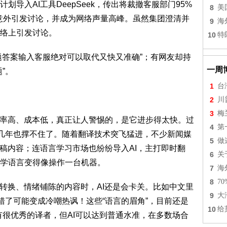
导入AI工具DeepSeek，传出将裁撤客服部门95%
8
美
，意外引发讨论，并成为网络声量高峰。虽然集团澄清并
9
海
络上引发讨论。
10
特
题答案输入客服绝对可以取代又快又准确”；有网友却持
一周
”。
1
台
2
川
3
梅
效率高、成本低，真正让人警惕的，是它进步得太快。过
4
第
这几年也撑不住了。随着翻译技术突飞猛进，不少新闻媒
5
做
初稿内容；连语言学习市场也纷纷导入AI，主打即时翻
6
关
学语言变得像操作一台机器。
7
海
8
7
境转换、情绪铺陈的内容时，AI还是会卡关。比如中文里
9
大
错了可能变成冷嘲热讽！这些“语言的眉角”，目前还是
10
给
有很优秀的译者，但AI可以达到普通水准，在多数场合