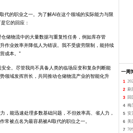
I取代的职业之一。为了解AI在这个领域的实际能力与限
下是它的回应：
处理仓储物流中的大量数据与重复性任务，例如库存管
升作业效率并降低人为错误。我不受疲劳限制，能持续
营成本。”
员安全。尽管我尚不具备人类的临场应变和复杂判断能
一周
势领域发挥所长，共同推动仓储物流产业的智能化升
1
2
2
刷
3
回
4
梅
的能力，能迅速处理多数基础问题，不但效率高、省人力，
5
安
作常被点名为最容易被AI取代的职位之一。
6
美
7
7