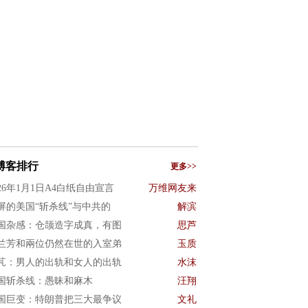
博客排行
更多>>
026年1月1日A4白纸自由宣言
万维网友来
屏的美国“斩杀线”与中共的
解滨
国杂感：仓颉造字成真，有图
思芦
兰芳和兩位仍然在世的入室弟
玉质
芃：男人的出轨和女人的出轨
水沫
国斩杀线：愚昧和麻木
汪翔
国巨变：特朗普把三大最争议
文礼