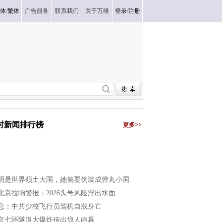
体
/
繁体
广告服务
联系我们
关于万维
登录
/
注册
小时新闻排行榜
更多>>
明是世界领土大国，她偏要伪装成弹丸小国
北京拉响警报：2026头号风险浮出水面
息：中共少校飞行员驾机自戕身亡
京七环隧道大爆炸传出惊人内幕