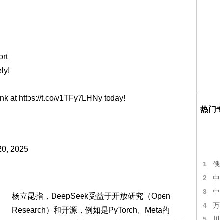
ort
ly!
ink at
https://t.co/v1TFy7LHNy
today!
热门
20, 2025
1
俄
2
中
3
中
杨立昆指，DeepSeek受益于开放研究（Open
4
万
Research）和开源，例如是PyTorch、Meta的
5
川