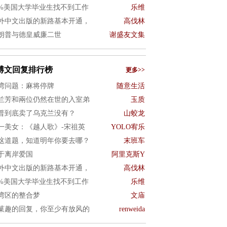
0%美国大学毕业生找不到工作
乐维
外中文出版的新路基本开通，
高伐林
朗普与德皇威廉二世
谢盛友文集
博文回复排行榜
更多>>
湾问题：麻将停牌
随意生活
兰芳和兩位仍然在世的入室弟
玉质
普到底卖了乌克兰没有？
山蛟龙
一美女：《越人歌》-宋祖英
YOLO宥乐
这道题，知道明年你要去哪？
末班车
于离岸爱国
阿里克斯Y
外中文出版的新路基本开通，
高伐林
0%美国大学毕业生找不到工作
乐维
湾区的整合梦
文庙
菓趣的回复，你至少有放风的
renweida