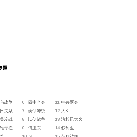
专题
6
11
乌战争
四中全会
中共两会
7
12
日关系
美伊冲突
大S
8
13
美冷战
以伊战争
洛杉矶大火
9
14
维专栏
何卫东
叙利亚
10
15
普
AI
苗华被抓