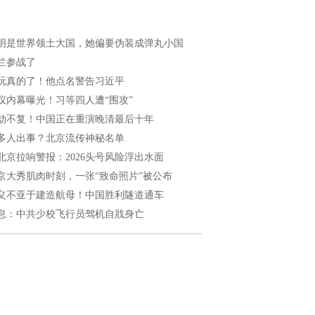
明是世界领土大国，她偏要伪装成弹丸小国
兰参战了
玩真的了！他点名警告习近平
议内幕曝光！习等四人遭“围攻”
劫不复！中国正在重演晚清最后十年
多人出事？北京流传神秘名单
北京拉响警报：2026头号风险浮出水面
京大秀肌肉时刻，一张“致命照片”被公布
义不亚于建造航母！中国胜利隧道通车
息：中共少校飞行员驾机自戕身亡