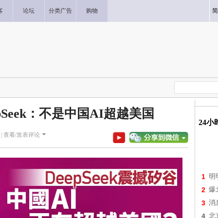
客
论坛
分类广告
购物
简
pSeek：不是中国AI超越美国
24
|
查看/发表评论
1
明
2
爆
3
消
4
北