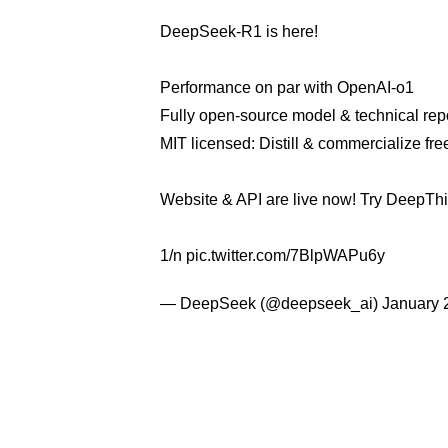
DeepSeek-R1 is here!
Performance on par with OpenAI-o1
Fully open-source model & technical rep
MIT licensed: Distill & commercialize free
Website & API are live now! Try DeepTh
1/n
pic.twitter.com/7BlpWAPu6y
— DeepSeek (@deepseek_ai)
January 