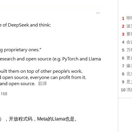
1
明
2
波
3
要
4
会
5
万
6
更
7
爆
8
北
9
意
10
消
rce），开放程式码，Meta的Llama也是。