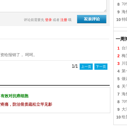
8
7
9
海
10
特
评论前需要先
登录
或者
注册
哦
一周
1
台
投资给报销了， 呵呵。
2
梅
3
川
1/1
上一页
下一页
4
第
5
做
6
关
7
海
 有效对抗癌细胞
8
7
背疼痛，防治骨质疏松立竿见影
9
大
10
给