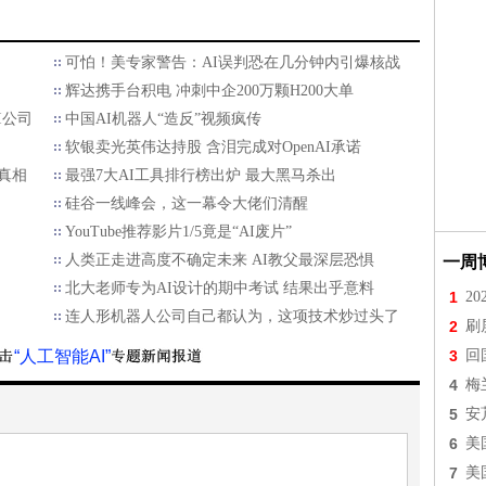
可怕！美专家警告：AI误判恐在几分钟内引爆核战
辉达携手台积电 冲刺中企200万颗H200大单
I公司
中国AI机器人“造反”视频疯传
软银卖光英伟达持股 含泪完成对OpenAI承诺
真相
最强7大AI工具排行榜出炉 最大黑马杀出
硅谷一线峰会，这一幕令大佬们清醒
YouTube推荐影片1/5竟是“AI废片”
人类正走进高度不确定未来 AI教父最深层恐惧
一周
北大老师专为AI设计的期中考试 结果出乎意料
1
2
连人形机器人公司自己都认为，这项技术炒过头了
2
刷
“人工智能AI”
3
回
4
梅
5
安
6
美
7
美