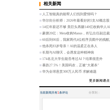
相关新闻
人工智能真的能帮人们找到爱情吗？
华尔街分析师：2026年最看好的5支AI概念股
14亿年薪还不够 美巨头再砸140亿收购华人A
豪掷20亿：Meta收购Manus，肖弘出任副总裁
60后到00后，我家两代4位程序员戳中的残酷
他杀死83岁母亲！AI的温柔正在杀人
长期与AI聊天，会诱发这种精神病
174名北大学生能否考过AI？结果很意外
暴跌27.5%！美国码农，正被“大屠杀”
华为全球悬赏300万人民币 求解难题
当前新闻共有
1
条评论
分享到：