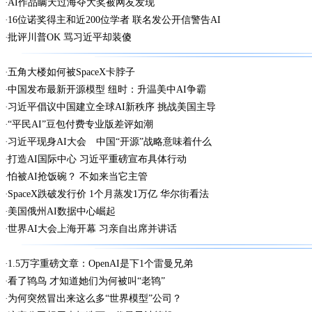
AI作品瞒天过海夺大奖被网友发现
16位诺奖得主和近200位学者 联名发公开信警告AI
批评川普OK 骂习近平却装傻
五角大楼如何被SpaceX卡脖子
中国发布最新开源模型 纽时：升温美中AI争霸
习近平倡议中国建立全球AI新秩序 挑战美国主导
“平民AI”豆包付费专业版差评如潮
习近平现身AI大会 中国“开源”战略意味着什么
打造AI国际中心 习近平重磅宣布具体行动
怕被AI抢饭碗？ 不如来当它主管
SpaceX跌破发行价 1个月蒸发1万亿 华尔街看法
美国俄州AI数据中心崛起
世界AI大会上海开幕 习亲自出席并讲话
1.5万字重磅文章：OpenAI是下1个雷曼兄弟
看了鸨鸟 才知道她们为何被叫“老鸨”
为何突然冒出来这么多“世界模型”公司？