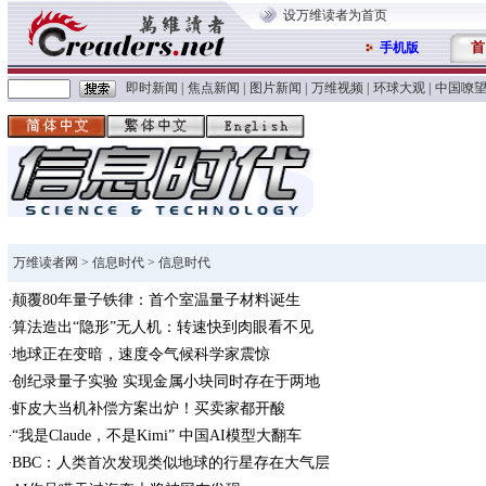
设万维读者为首页
首
手机版
即时新闻
|
焦点新闻
|
图片新闻
|
万维视频
|
环球大观
|
中国嘹
万维读者网
>
信息时代
> 信息时代
颠覆80年量子铁律：首个室温量子材料诞生
算法造出“隐形”无人机：转速快到肉眼看不见
地球正在变暗，速度令气候科学家震惊
创纪录量子实验 实现金属小块同时存在于两地
虾皮大当机补偿方案出炉！买卖家都开酸
“我是Claude，不是Kimi” 中国AI模型大翻车
BBC：人类首次发现类似地球的行星存在大气层