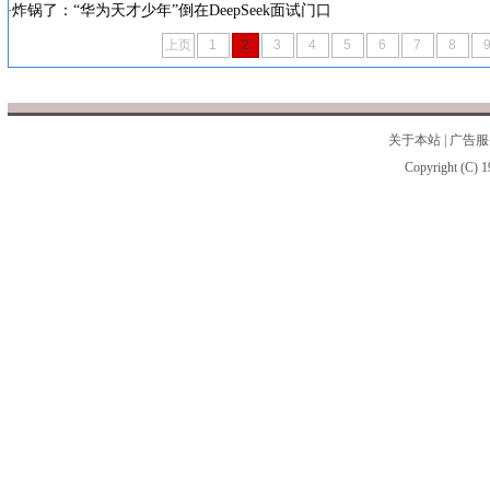
炸锅了：“华为天才少年”倒在DeepSeek面试门口
上页
1
2
3
4
5
6
7
8
关于本站
|
广告服
Copyright (C) 1