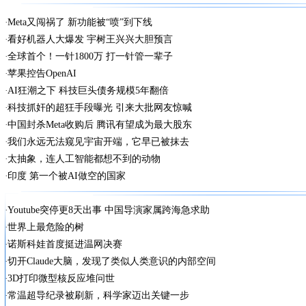
Meta又闯祸了 新功能被“喷”到下线
看好机器人大爆发 宇树王兴兴大胆预言
全球首个！一针1800万 打一针管一辈子
苹果控告OpenAI
AI狂潮之下 科技巨头债务规模5年翻倍
科技抓奸的超狂手段曝光 引来大批网友惊喊
中国封杀Meta收购后 腾讯有望成为最大股东
我们永远无法窥见宇宙开端，它早已被抹去
太抽象，连人工智能都想不到的动物
印度 第一个被AI做空的国家
Youtube突停更8天出事 中国导演家属跨海急求助
世界上最危险的树
诺斯科娃首度挺进温网决赛
切开Claude大脑，发现了类似人类意识的内部空间
3D打印微型核反应堆问世
常温超导纪录被刷新，科学家迈出关键一步