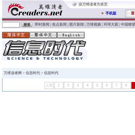
设万维读者为首页
首
手机版
即时新闻
|
焦点新闻
|
图片新闻
|
万维视频
|
环球大观
|
中国嘹
万维读者网
>
信息时代
> 信息时代
上页
1
2
3
4
5
6
7
8