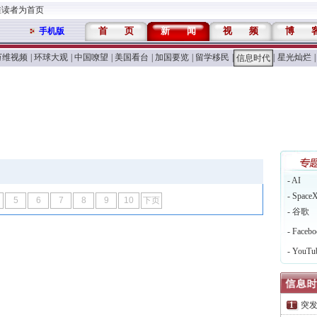
维读者为首页
首
页
新
闻
视
频
博
手机版
万维视频
|
环球大观
|
中国嘹望
|
美国看台
|
加国要览
|
留学移民
|
|
星光灿烂
|
信息时代
- AI
- Space
5
6
7
8
9
10
下页
- 谷歌
- Facebo
- YouTu
突发