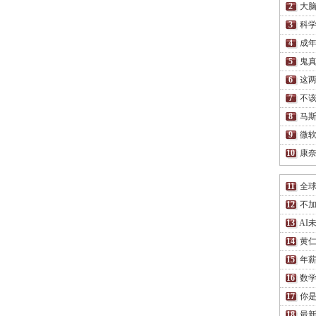
大脑
科学
成
鬼
这两
不
马
微软
康
全球
不
AI
黄仁
年薪
数
你
最新