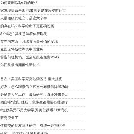
为何要删除3岁前的记忆
家发现短命基因 携带者更易在69岁前死亡
年人最顶级的社交，是这六个字
真的存在吗？科学给出了更正确答案
种“健忘” 其实意味着你很聪明
该存在的东西！月球背面最可怕的发现
斯克回应特斯拉剥离中国业务
警告前往机场、饭店别乱连免费Wi-Fi
奈尔团队祭出颠覆性新技术
首次！美国科学家突破禁区 引重大担忧
加好友，怎么聊微信？官方公布微信隐藏功能
未必抢走人的工作 最新研究：真正冲击是…
勋自曝“这段”经历：我终生都需要心理治疗
6位数美元不用大学学历 黄仁勋曝AI新商机
学研究变天了
是值得交的朋友吗？研究：有统一评判标准
研究： 恐龙被活活烤死而灭绝