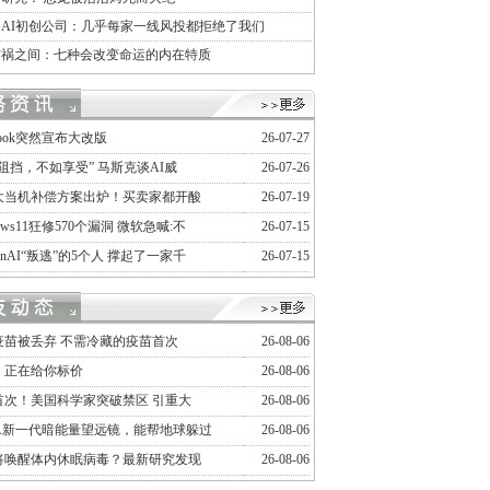
AI初创公司：几乎每家一线风投都拒绝了我们
与祸之间：七种会改变命运的内在特质
ebook突然宣布大改版
26-07-27
阻挡，不如享受” 马斯克谈AI威
26-07-26
大当机补偿方案出炉！买卖家都开酸
26-07-19
dows11狂修570个漏洞 微软急喊:不
26-07-15
enAI“叛逃”的5个人 撑起了一家千
26-07-15
疫苗被丢弃 不需冷藏的疫苗首次
26-08-06
，正在给你标价
26-08-06
首次！美国科学家突破禁区 引重大
26-08-06
SA新一代暗能量望远镜，能帮地球躲过
26-08-06
将唤醒体内休眠病毒？最新研究发现
26-08-06