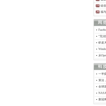
硅谷
福
Fac
“无法
虾皮
Win
从Op
一半
算法
全球
NA
新冠