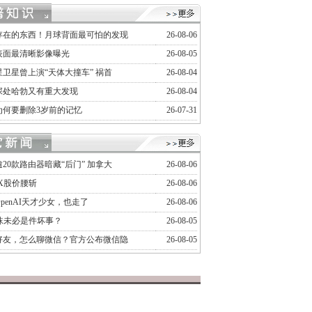
存在的东西！月球背面最可怕的发现
26-08-06
表面最清晰影像曝光
26-08-05
卫星曾上演“天体大撞车” 祸首
26-08-04
深处哈勃又有重大发现
26-08-04
为何要删除3岁前的记忆
26-07-31
20款路由器暗藏“后门” 加拿大
26-08-06
ceX股价腰斩
26-08-06
OpenAI天才少女，也走了
26-08-06
泡沫未必是件坏事？
26-08-05
好友，怎么聊微信？官方公布微信隐
26-08-05