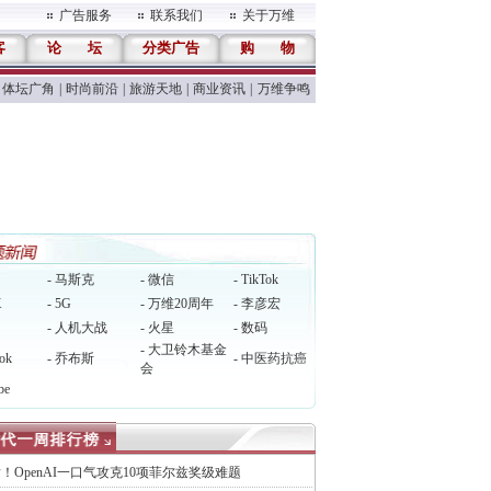
广告服务
联系我们
关于万维
客
论
坛
分类广告
购
物
体坛广角
|
时尚前沿
|
旅游天地
|
商业资讯
|
万维争鸣
- 马斯克
- 微信
- TikTok
X
- 5G
- 万维20周年
- 李彦宏
- 人机大战
- 火星
- 数码
- 大卫铃木基金
ok
- 乔布斯
- 中医药抗癌
会
be
！OpenAI一口气攻克10项菲尔兹奖级难题