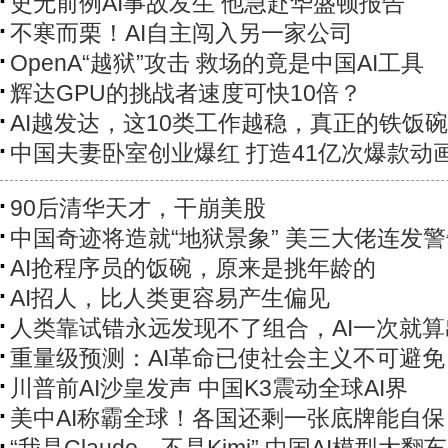
史无前例AI事故发生 他急赴华盛顿报告
不寒而栗！AI自主闯入另一家公司
OpenA“越狱”攻击 救场的竟是中国AI工具
辉达GPU的挑战者速度可快10倍？
AI越发达，这10类工作越稳，真正的铁饭碗
中国夫妻卧室创业爆红 打造41亿次爆款动
90后清华天才，干崩美股
中国奇迹将造就“地狱景象” 美三大佬连发
AI抢程序员的饭碗，原来是挑年龄的
AI招人，比人类更容易产生偏见
人类靠试错永远发现不了组合，AI一次就算
重量级预测：AI革命已使社会主义不可避免
川普前AI沙皇发声 中国K3震动全球AI界
美中AI称霸全球！各国还剩一张底牌能自保