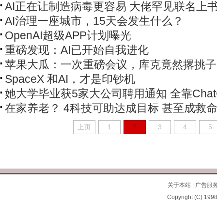
AI正在让制造病毒更容易 大佬罕见联名上
AI治理一座城市，15天会发生什么？
OpenAI超级APP计划曝光
重磅发现：AI已开始自我进化
苹果大瓜：一次重磅会议，库克竟然撂挑子
SpaceX 和AI，才是印钞机
她大学毕业获5家大公司聘用通知 全靠Chat
在家养老？ 4科技可助达成目标 甚至成救
上页
1
2
3
4
5
关于本站
|
广告服
Copyright (C) 1998