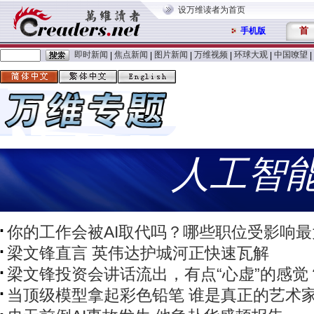
设万维读者为首页
首
手机版
即时新闻
焦点新闻
图片新闻
万维视频
环球大观
中国嘹望
|
|
|
|
|
|
人工智能
你的工作会被AI取代吗？哪些职位受影响最
梁文锋直言 英伟达护城河正快速瓦解
梁文锋投资会讲话流出，有点“心虚”的感觉
当顶级模型拿起彩色铅笔 谁是真正的艺术