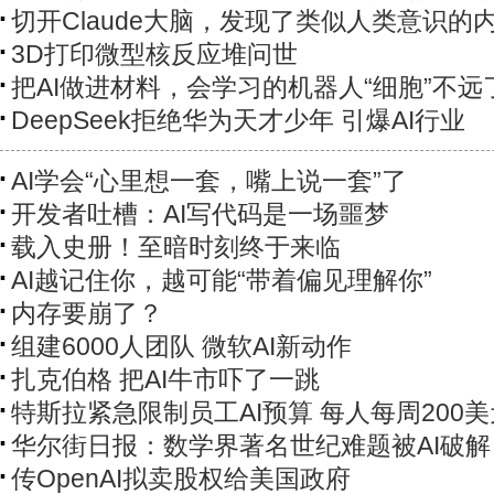
切开Claude大脑，发现了类似人类意识的
3D打印微型核反应堆问世
把AI做进材料，会学习的机器人“细胞”不远
DeepSeek拒绝华为天才少年 引爆AI行业
AI学会“心里想一套，嘴上说一套”了
开发者吐槽：AI写代码是一场噩梦
载入史册！至暗时刻终于来临
AI越记住你，越可能“带着偏见理解你”
内存要崩了？
组建6000人团队 微软AI新动作
扎克伯格 把AI牛市吓了一跳
特斯拉紧急限制员工AI预算 每人每周200美
华尔街日报：数学界著名世纪难题被AI破解
传OpenAI拟卖股权给美国政府