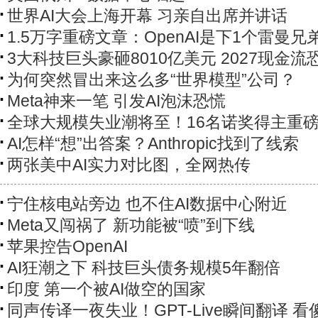
世界AI大会上海开幕 习亲自出席并讲话
1.5万字重磅文章：OpenAI是下1个雷曼兄
3大科技巨头豪砸8010亿美元 2027现金流
为何突然冒出来这么多“世界模型”公司？
Meta神来一笔 引发AI泡沫恐慌
全球大规模失业潮将至！16名诺奖得主重
AI怎样“想”出答案？Anthropic找到了线索
两张美中AI实力对比图，全网热传
宁住核电站旁边 也不住AI数据中心附近
Meta又闯祸了 新功能被“喷”到下线
苹果控告OpenAI
AI狂潮之下 科技巨头债务规模5年翻倍
印度 第一个被AI做空的国家
同声传译一夜失业！GPT-Live瞬间翻译 看