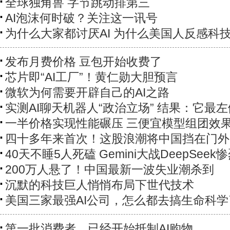
全球独角兽 字节跳动排第三
AI泡沫何时破？关注这一讯号
为什么大家都讨厌AI 为什么美国人反感科
发布月费价格 豆包开始收费了
芯片即“AI工厂”！黄仁勋大胆预言
微软为何需要开辟自己的AI之路
实测AI聊天机器人“政治立场” 结果：它最左
一半价格实现性能碾压 三便宜模型组团效
四十多年来首次！这股浪潮将中国挡在门外
40天不睡5人死磕 Gemini大战DeepSeek
200万人悬了！中国最新一波失业潮杀到
沉默的科技巨人悄悄布局下世代技术
美国三家最强AI公司，怎么都去搞生命科学
第一批消费者，已经开始抵制AI购物