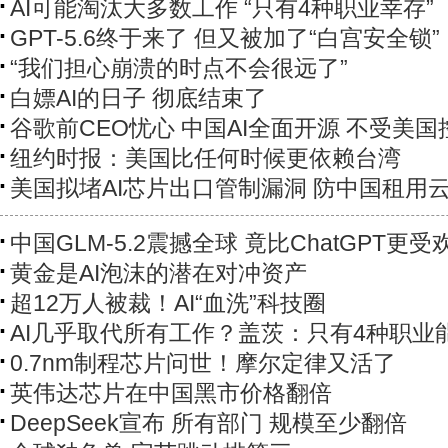
AI可能淘汰大多数工作 “只有4种职业幸存”
GPT-5.6终于来了 但又被加了“白宫安全锁”
“我们担心崩溃的时点不会很远了”
白嫖AI的日子 彻底结束了
谷歌前CEO忧心 中国AI全面开源 不受美国
纽约时报：美国比任何时候更依赖台湾
美国拟堵AI芯片出口管制漏洞 防中国租用
中国GLM-5.2震撼全球 竟比ChatGPT更受
黄金是AI泡沫的潜在对冲资产
超12万人被裁！AI“血洗”科技圈
AI几乎取代所有工作？盖茨：只有4种职业
0.7nm制程芯片问世！摩尔定律又活了
英伟达芯片在中国黑市价格翻倍
DeepSeek宣布 所有部门 规模至少翻倍