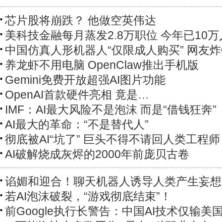
芯片股将崩跌？ 他做空英伟达
美科技金融每月蒸发2.8万职位 今年已10
中国仿真人形机器人“仅限成人购买” 网友
养龙虾不用电脑 OpenClaw推出手机版
Gemini免费开放超强AI图片功能
OpenAI首款硬件亮相 竟是…
IMF：AI最大风险不是泡沫 而是“借钱狂奔”
AI最大的革命：“不是替代人”
彻底被AI“坑了” 巨头不得不请回人类工程师
AI破解烧成灰烬的2000年前庞贝古卷
谄媚和迎合！聊天机器人诱导人类产生妄想
若AI泡沫破裂，“游戏彻底结束”！
前Google执行长警告：中国AI技术仅输美