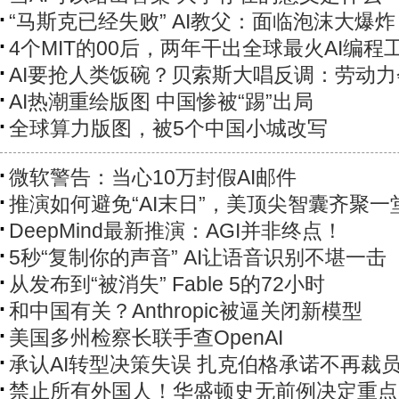
“马斯克已经失败” AI教父：面临泡沫大爆炸
4个MIT的00后，两年干出全球最火AI编程
AI要抢人类饭碗？贝索斯大唱反调：劳动
AI热潮重绘版图 中国惨被“踢”出局
全球算力版图，被5个中国小城改写
微软警告：当心10万封假AI邮件
推演如何避免“AI末日”，美顶尖智囊齐聚一
DeepMind最新推演：AGI并非终点！
5秒“复制你的声音” AI让语音识别不堪一击
从发布到“被消失” Fable 5的72小时
和中国有关？Anthropic被逼关闭新模型
美国多州检察长联手查OpenAI
承认AI转型决策失误 扎克伯格承诺不再裁
禁止所有外国人！华盛顿史无前例决定重点