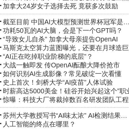
加拿大24岁女子选择去死 竟获多次鼓励
截至目前 中国AI大模型预测世界杯冠军是
功耗50瓦的AI大脑，会是下一个GPT吗？
“导致女儿自杀” 加拿大母亲提告OpenAI
马斯克太空算力蓝图曝光，还要在月球造巨
“AI正在吃掉职业阶梯的底层”？
大战一触即发 传OpenAI酝酿大降价抢市
如何识别AI生成影像？常见破绽一次看懂
史上首次！剑桥大学“AI疫苗”人体试验
时薪高达5000美金！硅谷开始兴起这个”职
惊曝：科技大厂将裁掉数百名研发团队工程
苏州大学教授写书“AI味太浓” AI检测结果…
人工智能的终点在哪里？