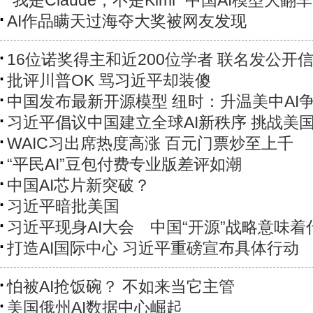
“我是Claude，不是Kimi” 中国AI模型大翻车
AI作品瞒天过海夺大奖被网友发现
16位诺奖得主和近200位学者 联名发公开信
批评川普OK 骂习近平却装傻
中国发布最新开源模型 纽时：升温美中AI
习近平倡议中国建立全球AI新秩序 挑战美
WAIC习出席热度高涨 百元门票炒至上千
“平民AI”豆包付费专业版差评如潮
中国AI芯片新突破？
习近平暗批美国
习近平现身AI大会 中国“开源”战略意味着
打造AI国际中心 习近平重磅宣布具体行动
怕被AI抢饭碗？ 不如来当它主管
美国俄州AI数据中心崛起