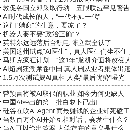
敦促各国立即采取行动！五眼联盟罕见警告
AI时代成长的人，“一代不如一代”
这门“躺赚”的生意，要凉了？
机器人要不要“政治正确”？
英特尔远远落后台积电 陈立武全认了
美国这州试点“AI医生”，真人医生们坐不住
马斯克疯狂计划！“这1年”脑机介面将改变
AI短剧狂潮席卷中国 真人剧从业者集体出
1.5万次测试揭AI真相 人类“最后优势”曝光
曾预言将被AI取代的职业 如今为何更缺人
中国AI种出的第一批白萝卜已出口
硅谷在吹AI Agent 而最赚钱的企业却死磕
当数百万个AI开始互相对话，会发生什么？
当AI可以给出答案 大学存在的意义是什么