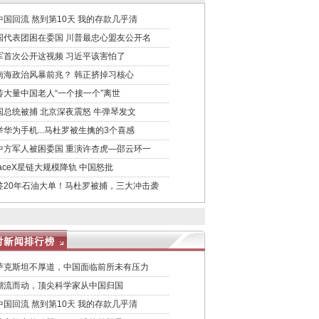
中国回流 熬到第10天 我的存款几乎清
国代表团困在委国 川普最忠心盟友公开名
军首次公开这视频 习近平该害怕了
南海政治风暴前兆？ 韩正挤掉习核心
传大量中国老人“一个接一个”离世
国总统被捕 北京深夜震怒 牛弹琴发文
举华为手机...马杜罗被生擒的3个喜感
中方军人被困委国 重演许杏虎—邵云环一
paceX星链大规模降轨 中国怒批
签20年石油大单！马杜罗被捕，三大冲击袭
萨克斯坦不厚道，中国面临前所未有压力
潮流而动，顶尖科学家从中国归国
中国回流 熬到第10天 我的存款几乎清