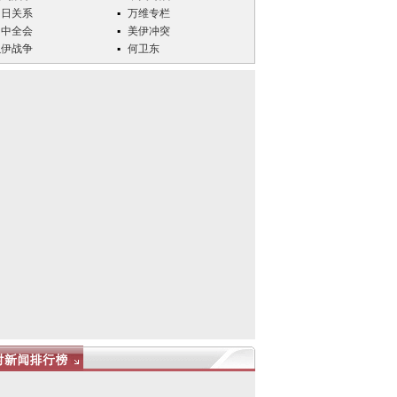
中日关系
万维专栏
四中全会
美伊冲突
以伊战争
何卫东