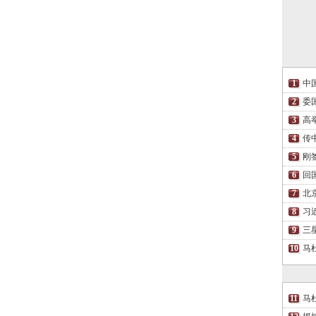
中
委
高
传
刚
回
北
习
三
马
马