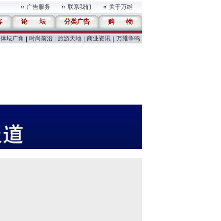
广告服务
联系我们
关于万维
客
论
坛
分类广告
购
物
体坛广角
时尚前沿
旅游天地
商业资讯
万维争鸣
|
|
|
|