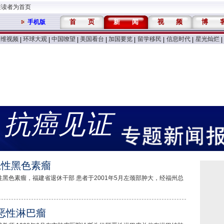
维读者为首页
首
页
新
闻
视
频
博
手机版
万维视频
环球大观
中国嘹望
美国看台
加国要览
留学移民
信息时代
星光灿烂
|
|
|
|
|
|
|
|
抗癌见证
恶性黑色素瘤
黑色素瘤，福建省退休干部 患者于2001年5月左颈部肿大，经福州总
恶性淋巴瘤