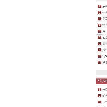
从
中
美
中
网
委
高
传
S
刚
哈
逆
从