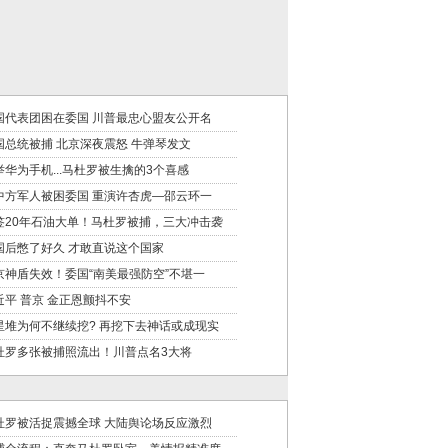
国代表团困在委国 川普最忠心盟友公开名
国总统被捕 北京深夜震怒 牛弹琴发文
举华为手机...马杜罗被生擒的3个喜感
中方军人被困委国 重演许杏虎—邵云环一
签20年石油大单！马杜罗被捕，三大冲击袭
国后憋了好久 才敢直说这个国家
京神盾失效！委国“南美最强防空”不堪一
近平 普京 金正恩颤抖不安
星堆为何不继续挖? 再挖下去神话或成现实
杜罗多张被捕照流出！川普点名3大将
杜罗被活捉震撼全球 大陆舆论场反应激烈