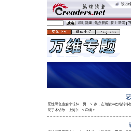
设万
即时新闻
焦点新闻
图片新闻
|
|
|
恶性黑色素瘤李琼林，男，61岁，左颈部淋巴结转移性
院手术切除，上海肿...< 详细 >