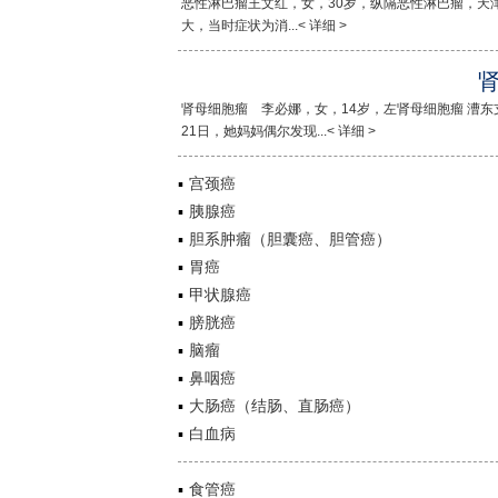
恶性淋巴瘤王文红，女，30岁，纵隔恶性淋巴瘤，天津
大，当时症状为消...< 详细 >
肾母细胞瘤 李必娜，女，14岁，左肾母细胞瘤 漕东支
21日，她妈妈偶尔发现...< 详细 >
宫颈癌
胰腺癌
胆系肿瘤（胆囊癌、胆管癌）
胃癌
甲状腺癌
膀胱癌
脑瘤
鼻咽癌
大肠癌（结肠、直肠癌）
白血病
食管癌