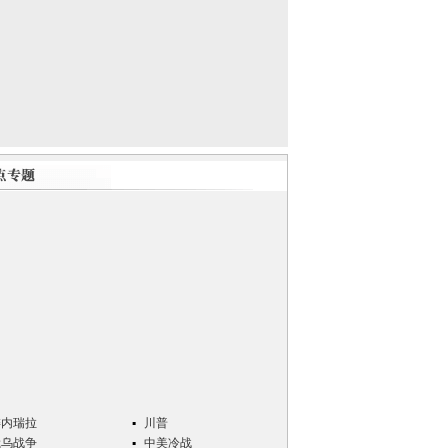
委内瑞拉
川普
俄乌战争
中美冷战