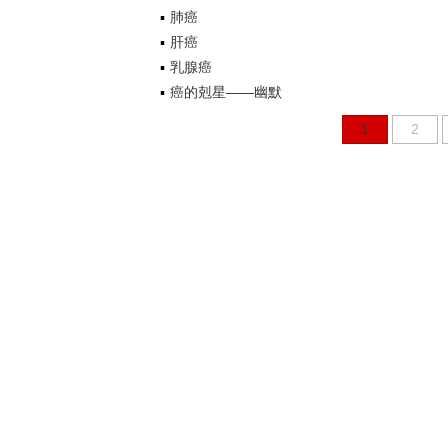
肺癌
肝癌
乳腺癌
癌的剋星——幽默
1
2