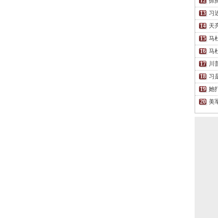
抓
习
天
马
马
川
习
她
美