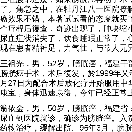
了。焦急之中，在牡丹江八一医院瞭
癌效果不错，本著试试看的态度就买
个疗程后復查，奇迹出现了，肿块缩小到1
尿血症状消失了，饮食睡眠正常了，
现在患者精神足，力气壮，与常人无
王祖光，男，52岁，膀胱癌，福建干部
膀胱癌手术，术后復发，於1999年又动
月27日为配合术后放化疗开始服用中
康宝，身体迅速康復，今年已经正常
翁依金，男，50岁，膀胱癌，福建省 
尿血到医院就诊，确诊为膀胱癌。入
药物治疗，缓解出院。96年3月，膀