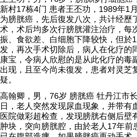
新村17栋4门 患者王丕功，1989年
为膀胱癌，先后復发八次，共计经歷
术，术后均多次行膀胱灌注治疗，每
振、食欲差、白细胞下降较快，但於19
发，再次手术切除后，病人在化疗的
康宝，令病人欣慰的是从此化疗的毒
出现，且至今尚未復发，患者对灵芝
疑。
高翰卿，男，76岁 膀胱癌 牡丹江市长安
日，老人突然发现尿血现象，并带有
医院做彩超检查，发现膀胱右侧后壁有3.
肿块，突向膀胱腔，由於老人17年前
已在腹部造瘻，如果膀胱癌再动手术