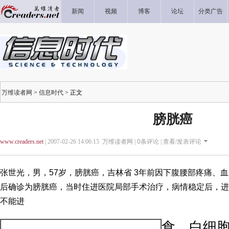
新闻
视频
博客
论坛
分类广告
万维读者网
>
信息时代
> 正文
膀胱癌
www.creaders.net
| 2007-02-26 14:06:15 万维读者网 |
0
条评论 |
查看/发表评论
张世光，男，57岁，膀胱癌，吉林省 3年前因下腹腰部疼痛、
后确诊为膀胱癌，当时住进医院局部手术治疗，病情稳定后，进
不能进
食、白细