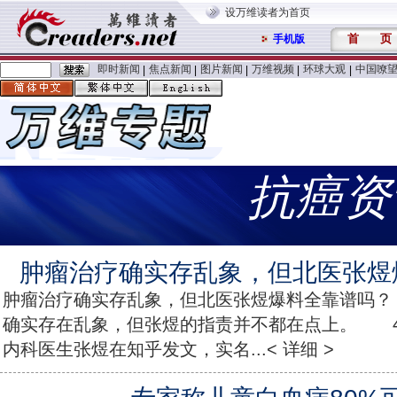
设万维读者为首页
首
页
手机版
即时新闻
焦点新闻
图片新闻
万维视频
环球大观
中国嘹
|
|
|
|
|
抗癌资
肿瘤治疗确实存乱象，但北医张煜
肿瘤治疗确实存乱象，但北医张煜爆料全靠谱吗
确实存在乱象，但张煜的指责并不都在点上。 4
内科医生张煜在知乎发文，实名...< 详细 >