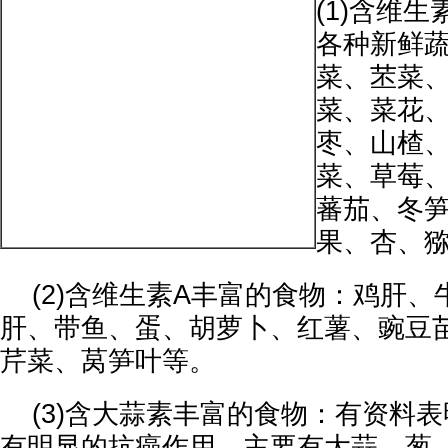
(1)含维
各种新鲜
菜、苤菜
菜、菜花
枣、山楂
菜、草莓
蕃茄、冬
果、杏、
(2)含维生素A丰富的食物：鸡肝、
肝、带鱼、蛋、胡萝卜、红薯、豌豆
芹菜、莴笋叶等。
(3)含大蒜素丰富的食物：有资料
有明显的抗癌作用，主要有大蒜、葱